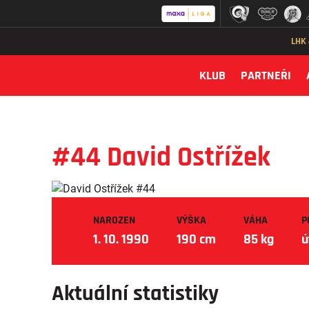
LHK
KLUB
PARTNEŘI
#44 David Ostřížek
NAROZEN
VÝŠKA
VÁHA
P
1. 10. 1990
190 cm
85 kg
ú
Aktuální statistiky