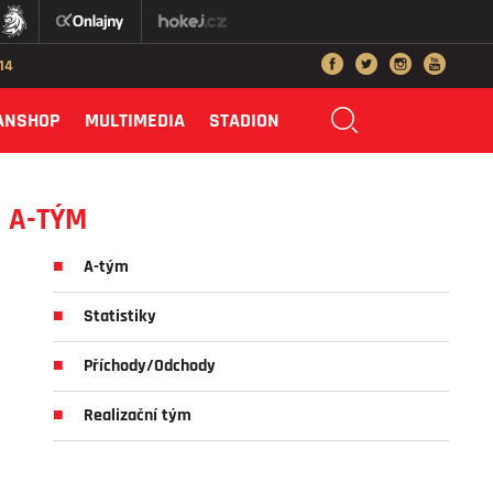
014
ANSHOP
MULTIMEDIA
STADION
A-TÝM
A-tým
Statistiky
Příchody/Odchody
Realizační tým