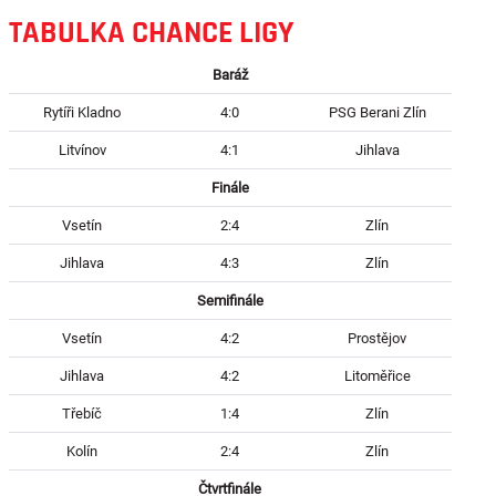
TABULKA CHANCE LIGY
Baráž
Rytíři Kladno
4:0
PSG Berani Zlín
Litvínov
4:1
Jihlava
Finále
Vsetín
2:4
Zlín
Jihlava
4:3
Zlín
Semifinále
Vsetín
4:2
Prostějov
Jihlava
4:2
Litoměřice
Třebíč
1:4
Zlín
Kolín
2:4
Zlín
Čtvrtfinále