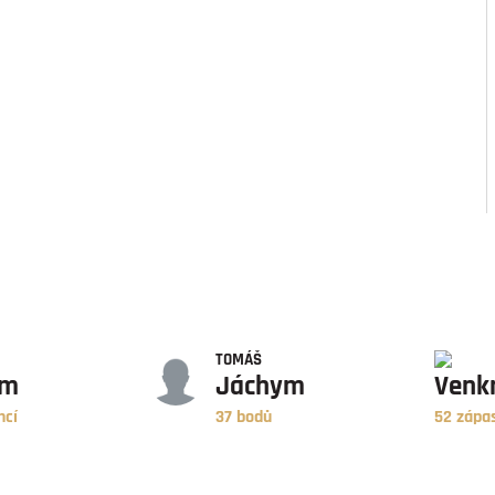
BODY
ZÁPASY
TOMÁŠ
ym
Jáchym
Venk
ncí
37 bodů
52 zápa