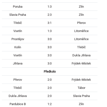
Poruba
1:3
Zlín
Slavia Praha
2:3
Zlín
Třebíč
3:1
Přerov
Vsetín
1:3
Litoměřice
Prostějov
3:0
Litoměřice
Kolín
3:0
Třebíč
Vsetín
3:0
Dukla Jihlava
Jihlava
3:0
Frýdek-Místek
Předkolo
Přerov
2:0
Frýdek-Místek
Třebíč
2:0
Tábor
Dukla Jihlava
2:0
Slavia Praha
Pardubice B
1:2
Zlín