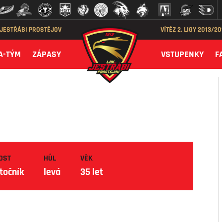
 JESTŘÁBI PROSTĚJOV
VÍTĚZ 2. LIGY 2013/2
A-TÝM
ZÁPASY
VSTUPENKY
F
OST
HŮL
VĚK
točník
levá
35 let