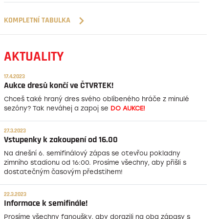
KOMPLETNÍ TABULKA
AKTUALITY
17.4.2023
Aukce dresů končí ve ČTVRTEK!
Chceš také hraný dres svého oblíbeného hráče z minulé
sezóny? Tak neváhej a zapoj se
DO AUKCE!
27.3.2023
Vstupenky k zakoupení od 16.00
Na dnešní 6. semifinálový zápas se otevřou pokladny
zimního stadionu od 16:00. Prosíme všechny, aby přišli s
dostatečným časovým předstihem!
22.3.2023
Informace k semifinále!
Prosíme všechny fanoušky, aby dorazili na oba zápasy s