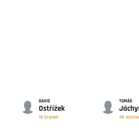
GÓLY
ASISTENCE
DAVID
TOMÁŠ
Ostřížek
Jách
18 branek
30 asiste