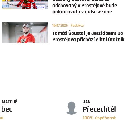
odchovaný v Prostějově bude
pokračovat i v další sezoně
16.07.2026 | Redakce
Tomáš Šoustal je Jestřábem! Do
Prostějova přichází elitní útočník
ÚSPĚŠNOST
MATOUŠ
JAN
rbec
Přecechtěl
sů
100% úspěšnost