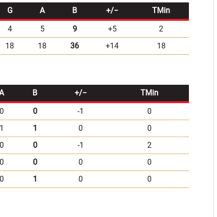
G
A
B
+/−
TMin
4
5
9
+5
2
18
18
36
+14
18
A
B
+/−
TMin
0
0
-1
0
1
1
0
0
0
0
-1
2
0
0
0
0
0
1
0
0