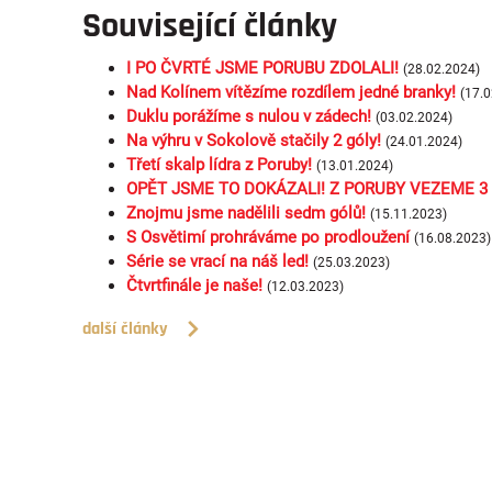
Související články
I PO ČVRTÉ JSME PORUBU ZDOLALI!
(28.02.2024)
Nad Kolínem vítězíme rozdílem jedné branky!
(17.0
Duklu porážíme s nulou v zádech!
(03.02.2024)
Na výhru v Sokolově stačily 2 góly!
(24.01.2024)
Třetí skalp lídra z Poruby!
(13.01.2024)
OPĚT JSME TO DOKÁZALI! Z PORUBY VEZEME 3 
Znojmu jsme nadělili sedm gólů!
(15.11.2023)
S Osvětimí prohráváme po prodloužení
(16.08.2023)
Série se vrací na náš led!
(25.03.2023)
Čtvrtfinále je naše!
(12.03.2023)
další články