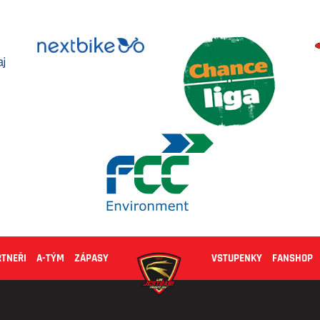
RTNEŘI
A-TÝM
ZÁPASY
VSTUPENKY
FANSHOP