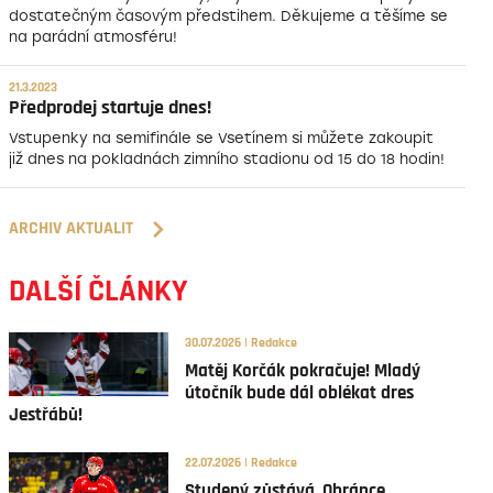
dostatečným časovým předstihem. Děkujeme a těšíme se
na parádní atmosféru!
21.3.2023
Předprodej startuje dnes!
Vstupenky na semifinále se Vsetínem si můžete zakoupit
již dnes na pokladnách zimního stadionu od 15 do 18 hodin!
ARCHIV AKTUALIT
DALŠÍ ČLÁNKY
30.07.2026 | Redakce
Matěj Korčák pokračuje! Mladý
útočník bude dál oblékat dres
Jestřábů!
22.07.2026 | Redakce
Studený zůstává. Obránce