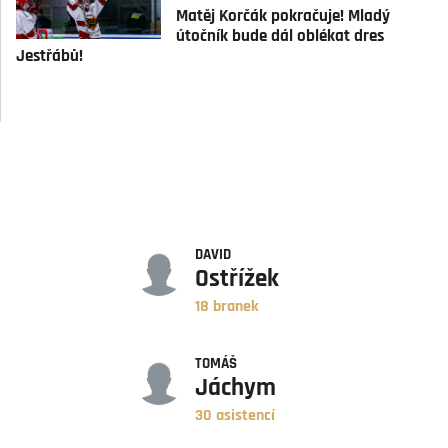
Matěj Korčák pokračuje! Mladý
útočník bude dál oblékat dres
Jestřábů!
GÓLY
DAVID
Ostřížek
18 branek
ASISTENCE
TOMÁŠ
Jáchym
30 asistencí
BODY