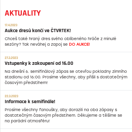
AKTUALITY
17.4.2023
Aukce dresů končí ve ČTVRTEK!
Chceš také hraný dres svého oblíbeného hráče z minulé
sezóny? Tak neváhej a zapoj se
DO AUKCE!
27.3.2023
Vstupenky k zakoupení od 16.00
Na dnešní 6. semifinálový zápas se otevřou pokladny zimního
stadionu od 16:00. Prosíme všechny, aby přišli s dostatečným
časovým předstihem!
22.3.2023
Informace k semifinále!
Prosíme všechny fanoušky, aby dorazili na oba zápasy s
dostatečným časovým předstihem. Děkujeme a těšíme se
na parádní atmosféru!