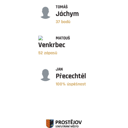
TOMÁŠ
Jáchym
37 bodů
ZÁPASY
MATOUŠ
Venkrbec
52 zápasů
ÚSPĚŠNOST
JAN
Přecechtěl
100% úspěšnost