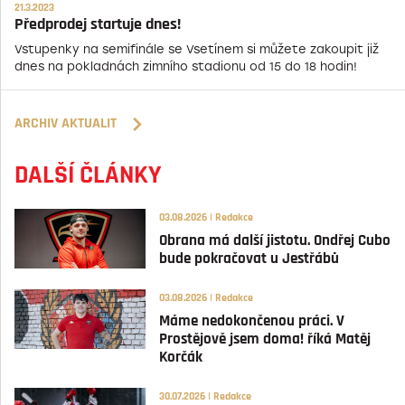
21.3.2023
Předprodej startuje dnes!
Vstupenky na semifinále se Vsetínem si můžete zakoupit již
dnes na pokladnách zimního stadionu od 15 do 18 hodin!
ARCHIV AKTUALIT
DALŠÍ ČLÁNKY
03.08.2026 | Redakce
Obrana má další jistotu. Ondřej Cubo
bude pokračovat u Jestřábů
03.08.2026 | Redakce
Máme nedokončenou práci. V
Prostějově jsem doma! říká Matěj
Korčák
30.07.2026 | Redakce