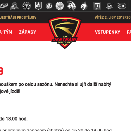
 JESTŘÁBI PROSTĚJOV
VÍTĚZ 2. LIGY 2013/2
A-TÝM
ZÁPASY
VSTUPENKY
F
3
škem po celou sezónu. Nenechte si ujít další nabitý
ové jízdě!
 do 18.00 hod.
přípravným zápasem (čtvrtky) od 16.30 do 18.00 hod.