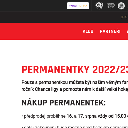
LHK
KLUB
PARTNEŘI
PERMANENTKY 2022/2
Pouze s permanentkou můžete být našim věrným fanou
ročník Chance ligy a pomozte nám k další velké hokej
NÁKUP PERMANENTEK:
• předprodej proběhne
16. a 17. srpna vždy od 15.00
• další zakoupení bude možné před každým domácím 