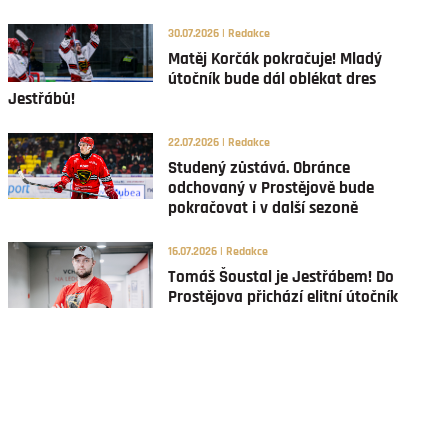
30.07.2026 | Redakce
Matěj Korčák pokračuje! Mladý
útočník bude dál oblékat dres
Jestřábů!
22.07.2026 | Redakce
Studený zůstává. Obránce
odchovaný v Prostějově bude
pokračovat i v další sezoně
16.07.2026 | Redakce
Tomáš Šoustal je Jestřábem! Do
Prostějova přichází elitní útočník