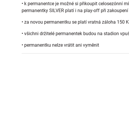
• k permanentce je možné si přikoupit celosezónní m
permanentky SILVER platí i na play-off při zakoupení
• za novou permanentku se platí vratná záloha 150 K
• všichni držitelé permanentek budou na stadion vpu
• permanentku nelze vrátit ani vyměnit