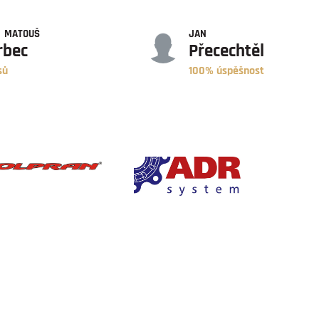
ÚSPĚŠNOST
MATOUŠ
JAN
rbec
Přecechtěl
sů
100% úspěšnost