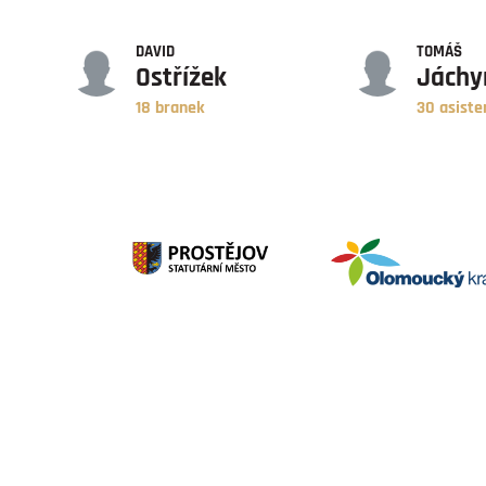
GÓLY
ASISTENCE
DAVID
TOMÁŠ
Ostřížek
Jách
18 branek
30 asiste