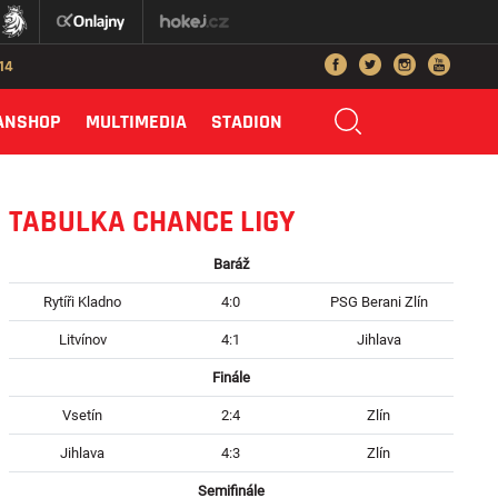
014
ANSHOP
MULTIMEDIA
STADION
TABULKA CHANCE LIGY
Baráž
Rytíři Kladno
4:0
PSG Berani Zlín
Litvínov
4:1
Jihlava
Finále
Vsetín
2:4
Zlín
Jihlava
4:3
Zlín
Semifinále