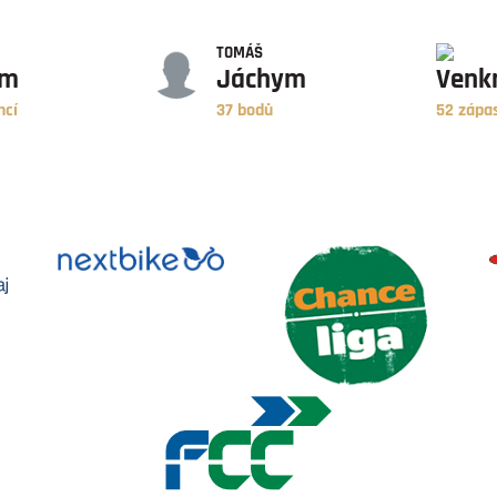
BODY
ZÁPASY
TOMÁŠ
ym
Jáchym
Venk
ncí
37 bodů
52 zápa