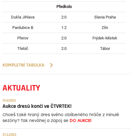
Předkolo
Dukla Jihlava
2:0
Slavia Praha
Pardubice B
1:2
Zlín
Přerov
2:0
Frýdek-Místek
Třebíč
2:0
Tábor
KOMPLETNÍ TABULKA
AKTUALITY
17.4.2023
Aukce dresů končí ve ČTVRTEK!
Chceš také hraný dres svého oblíbeného hráče z minulé
sezóny? Tak neváhej a zapoj se
DO AUKCE!
27.3.2023