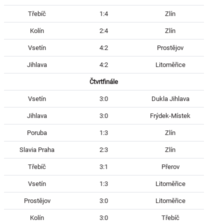
Třebíč
1:4
Zlín
Kolín
2:4
Zlín
Vsetín
4:2
Prostějov
Jihlava
4:2
Litoměřice
Čtvrtfinále
Vsetín
3:0
Dukla Jihlava
Jihlava
3:0
Frýdek-Místek
Poruba
1:3
Zlín
Slavia Praha
2:3
Zlín
Třebíč
3:1
Přerov
Vsetín
1:3
Litoměřice
Prostějov
3:0
Litoměřice
Kolín
3:0
Třebíč