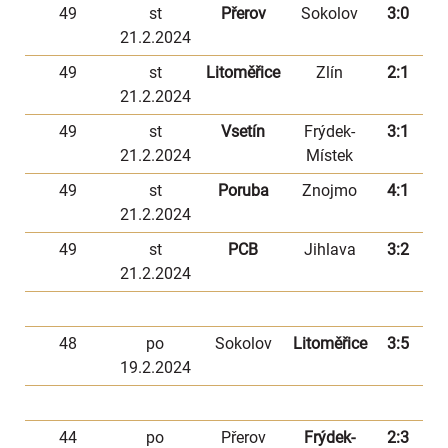
49
st
Přerov
Sokolov
3:0
21.2.2024
49
st
Litoměřice
Zlín
2:1
21.2.2024
49
st
Vsetín
Frýdek-
3:1
21.2.2024
Místek
49
st
Poruba
Znojmo
4:1
21.2.2024
49
st
PCB
Jihlava
3:2
21.2.2024
48
po
Sokolov
Litoměřice
3:5
19.2.2024
44
po
Přerov
Frýdek-
2:3