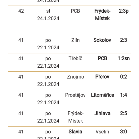
24.1.2024
42
st
PCB
Frýdek-
2:3p
24.1.2024
Místek
41
po
Zlín
Sokolov
2:3
22.1.2024
41
po
Třebíč
PCB
1:2sn
22.1.2024
41
po
Znojmo
Přerov
0:2
22.1.2024
41
po
Prostějov
Litoměřice
1:4
22.1.2024
41
po
Frýdek-
Jihlava
2:5
22.1.2024
Místek
41
po
Slavia
Vsetín
3:0