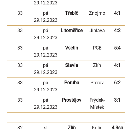
29.12.2023
33
pá
Třebíč
Znojmo
4:1
29.12.2023
33
pá
Litoměřice
Jihlava
4:2
29.12.2023
33
pá
Vsetín
PCB
5:4
29.12.2023
33
pá
Slavia
Zlín
4:1
29.12.2023
33
pá
Poruba
Přerov
6:2
29.12.2023
33
pá
Prostějov
Frýdek-
3:1
29.12.2023
Místek
32
st
Zlín
Kolín
4:3sn