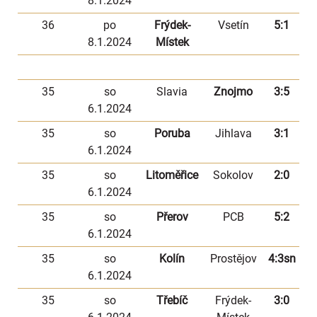
8.1.2024
36
po
Frýdek-
Vsetín
5:1
8.1.2024
Místek
35
so
Slavia
Znojmo
3:5
6.1.2024
35
so
Poruba
Jihlava
3:1
6.1.2024
35
so
Litoměřice
Sokolov
2:0
6.1.2024
35
so
Přerov
PCB
5:2
6.1.2024
35
so
Kolín
Prostějov
4:3sn
6.1.2024
35
so
Třebíč
Frýdek-
3:0