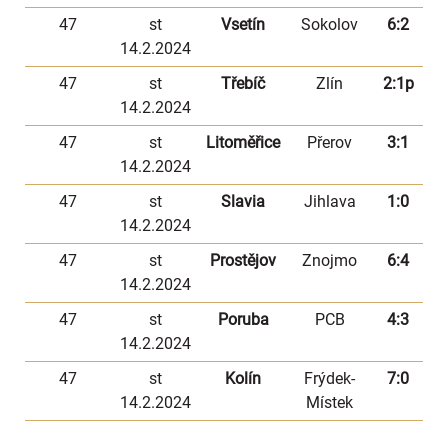
47
st
Vsetín
Sokolov
6:2
14.2.2024
47
st
Třebíč
Zlín
2:1p
14.2.2024
47
st
Litoměřice
Přerov
3:1
14.2.2024
47
st
Slavia
Jihlava
1:0
14.2.2024
47
st
Prostějov
Znojmo
6:4
14.2.2024
47
st
Poruba
PCB
4:3
14.2.2024
47
st
Kolín
Frýdek-
7:0
14.2.2024
Místek