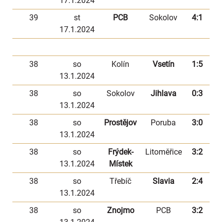
17.1.2024
39
st
PCB
Sokolov
4:1
17.1.2024
38
so
Kolín
Vsetín
1:5
13.1.2024
38
so
Sokolov
Jihlava
0:3
13.1.2024
38
so
Prostějov
Poruba
3:0
13.1.2024
38
so
Frýdek-
Litoměřice
3:2
13.1.2024
Místek
38
so
Třebíč
Slavia
2:4
13.1.2024
38
so
Znojmo
PCB
3:2