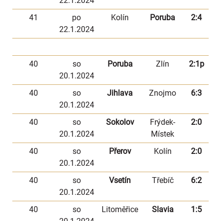
22.1.2024
41
po
Kolín
Poruba
2:4
22.1.2024
40
so
Poruba
Zlín
2:1p
20.1.2024
40
so
Jihlava
Znojmo
6:3
20.1.2024
40
so
Sokolov
Frýdek-
2:0
20.1.2024
Místek
40
so
Přerov
Kolín
2:0
20.1.2024
40
so
Vsetín
Třebíč
6:2
20.1.2024
40
so
Litoměřice
Slavia
1:5