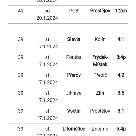
20.1.2024
40
so
PCB
Prostějov
1:2sn
20.1.2024
39
st
Slavia
Kolín
4:1
17.1.2024
39
st
Poruba
Frýdek-
3:4p
17.1.2024
Místek
39
st
Přerov
Třebíč
4:2
17.1.2024
39
st
Jihlava
Zlín
3:5
17.1.2024
39
st
Vsetín
Prostějov
3:1
17.1.2024
39
st
Litoměřice
Znojmo
5:4p