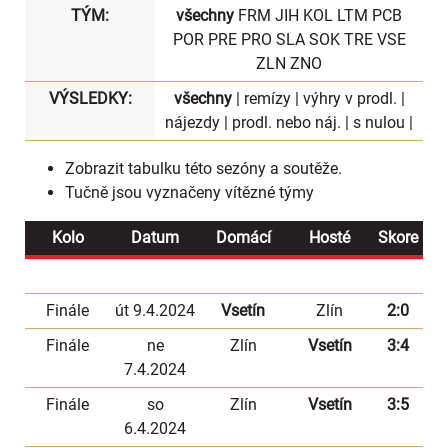
TÝM:
všechny
FRM
JIH
KOL
LTM
PCB
POR
PRE
PRO
SLA
SOK
TRE
VSE
ZLN
ZNO
VÝSLEDKY:
všechny
|
remízy
|
výhry v prodl.
|
nájezdy
|
prodl. nebo náj.
|
s nulou
|
Zobrazit
tabulku
této sezóny a soutěže.
Tučně jsou vyznačeny vítězné týmy
Kolo
Datum
Domácí
Hosté
Skore
Finále
út 9.4.2024
Vsetín
Zlín
2:0
Finále
ne
Zlín
Vsetín
3:4
7.4.2024
Finále
so
Zlín
Vsetín
3:5
6.4.2024