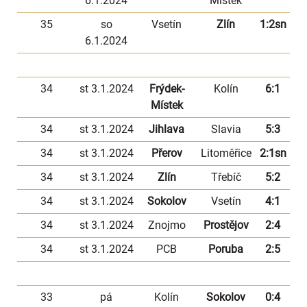
6.1.2024
Místek
35
so
Vsetín
Zlín
1:2sn
6.1.2024
34
st 3.1.2024
Frýdek-
Kolín
6:1
Místek
34
st 3.1.2024
Jihlava
Slavia
5:3
34
st 3.1.2024
Přerov
Litoměřice
2:1sn
34
st 3.1.2024
Zlín
Třebíč
5:2
34
st 3.1.2024
Sokolov
Vsetín
4:1
34
st 3.1.2024
Znojmo
Prostějov
2:4
34
st 3.1.2024
PCB
Poruba
2:5
33
pá
Kolín
Sokolov
0:4