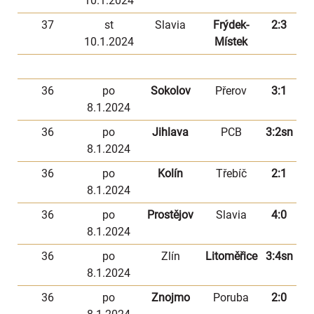
10.1.2024
37
st
Slavia
Frýdek-
2:3
10.1.2024
Místek
36
po
Sokolov
Přerov
3:1
8.1.2024
36
po
Jihlava
PCB
3:2sn
8.1.2024
36
po
Kolín
Třebíč
2:1
8.1.2024
36
po
Prostějov
Slavia
4:0
8.1.2024
36
po
Zlín
Litoměřice
3:4sn
8.1.2024
36
po
Znojmo
Poruba
2:0