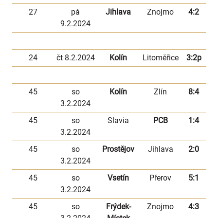
27
pá
Jihlava
Znojmo
4:2
9.2.2024
24
čt 8.2.2024
Kolín
Litoměřice
3:2p
45
so
Kolín
Zlín
8:4
3.2.2024
45
so
Slavia
PCB
1:4
3.2.2024
45
so
Prostějov
Jihlava
2:0
3.2.2024
45
so
Vsetín
Přerov
5:1
3.2.2024
45
so
Frýdek-
Znojmo
4:3