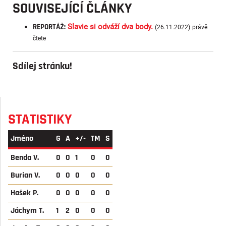
SOUVISEJÍCÍ ČLÁNKY
REPORTÁŽ:
Slavie si odváží dva body.
(26.11.2022)
právě
čtete
Sdílej stránku!
STATISTIKY
Jméno
G
A
+/-
TM
S
Benda V.
0
0
1
0
0
Burian V.
0
0
0
0
0
Hašek P.
0
0
0
0
0
Jáchym T.
1
2
0
0
0