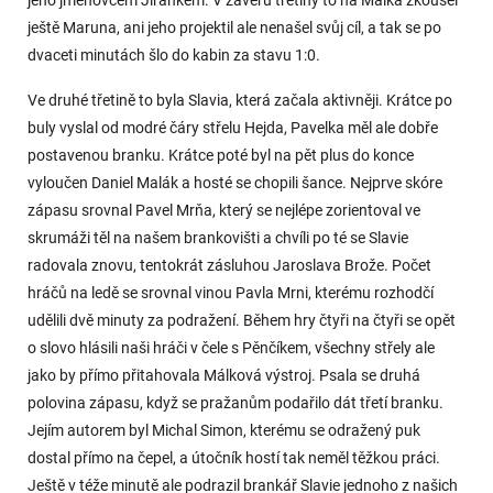
jeho jmenovcem Jiránkem. V závěru třetiny to na Málka zkoušel
ještě Maruna, ani jeho projektil ale nenašel svůj cíl, a tak se po
dvaceti minutách šlo do kabin za stavu 1:0.
Ve druhé třetině to byla Slavia, která začala aktivněji. Krátce po
buly vyslal od modré čáry střelu Hejda, Pavelka měl ale dobře
postavenou branku. Krátce poté byl na pět plus do konce
vyloučen Daniel Malák a hosté se chopili šance. Nejprve skóre
zápasu srovnal Pavel Mrňa, který se nejlépe zorientoval ve
skrumáži těl na našem brankovišti a chvíli po té se Slavie
radovala znovu, tentokrát zásluhou Jaroslava Brože. Počet
hráčů na ledě se srovnal vinou Pavla Mrni, kterému rozhodčí
udělili dvě minuty za podražení. Během hry čtyři na čtyři se opět
o slovo hlásili naši hráči v čele s Pěnčíkem, všechny střely ale
jako by přímo přitahovala Málková výstroj. Psala se druhá
polovina zápasu, když se pražanům podařilo dát třetí branku.
Jejím autorem byl Michal Simon, kterému se odražený puk
dostal přímo na čepel, a útočník hostí tak neměl těžkou práci.
Ještě v téže minutě ale podrazil brankář Slavie jednoho z našich