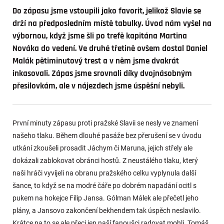
Do zápasu jsme vstoupili jako favorit, jelikož Slavie se
drží na předposledním místě tabulky. Úvod nám vyšel na
výbornou, když jsme šli po trefě kapitána Martina
Nováka do vedení. Ve druhé třetině ovšem dostal Daniel
Malák pětiminutový trest a v něm jsme dvakrát
inkasovali. Zápas jsme srovnali díky dvojnásobným
přesilovkám, ale v nájezdech jsme úspěšní nebyli.
První minuty zápasu proti pražské Slavii se nesly ve znamení
našeho tlaku. Během dlouhé pasáže bez přerušení se v úvodu
utkání zkoušeli prosadit Jáchym či Maruna, jejich střely ale
dokázali zablokovat obránci hostů. Z neustálého tlaku, který
naši hráči vyvíjeli na obranu pražského celku vyplynula další
šance, to když se na modré čáře po dobrém napadání ocitl s
pukem na hokejce Filip Jansa. Gólman Málek ale přečetl jeho
plány, a Jansovo zakončení bekhendem tak úspěch neslavilo.
Krátce na to se ale přeci jen naší fanoušci radovat mohli. Tomáš