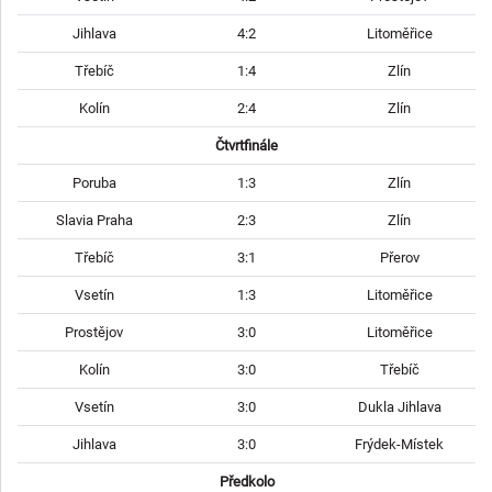
Jihlava
4:2
Litoměřice
Třebíč
1:4
Zlín
Kolín
2:4
Zlín
Čtvrtfinále
Poruba
1:3
Zlín
Slavia Praha
2:3
Zlín
Třebíč
3:1
Přerov
Vsetín
1:3
Litoměřice
Prostějov
3:0
Litoměřice
Kolín
3:0
Třebíč
Vsetín
3:0
Dukla Jihlava
Jihlava
3:0
Frýdek-Místek
Předkolo