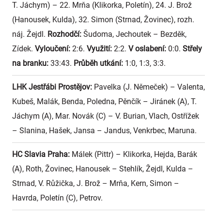
T. Jáchym) – 22. Mrňa (Klikorka, Poletín), 24. J. Brož
(Hanousek, Kulda), 32. Simon (Strnad, Žovinec), rozh.
náj. Žejdl.
Rozhodčí:
Šudoma, Jechoutek – Bezděk,
Zídek.
Vyloučení:
2:6.
Využití:
2:2.
V oslabení:
0:0.
Střely
na branku:
33:43.
Průběh utkání:
1:0, 1:3, 3:3.
LHK Jestřábi Prostějov:
Pavelka (J. Němeček) – Valenta,
Kubeš, Malák, Benda, Poledna, Pěnčík – Jiránek (A), T.
Jáchym (A), Mar. Novák (C) – V. Burian, Vlach, Ostřížek
– Slanina, Hašek, Jansa – Jandus, Venkrbec, Maruna.
HC Slavia Praha:
Málek (Pittr) – Klikorka, Hejda, Barák
(A), Roth, Žovinec, Hanousek – Stehlík, Žejdl, Kulda –
Strnad, V. Růžička, J. Brož – Mrňa, Kern, Simon –
Havrda, Poletín (C), Petrov.