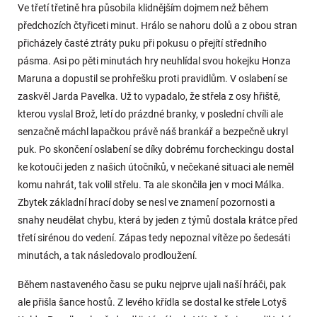
Ve třetí třetině hra působila klidnějším dojmem než během
předchozích čtyřiceti minut. Hrálo se nahoru dolů a z obou stran
přicházely časté ztráty puku při pokusu o přejítí středního
pásma. Asi po pěti minutách hry neuhlídal svou hokejku Honza
Maruna a dopustil se prohřešku proti pravidlům. V oslabení se
zaskvěl Jarda Pavelka. Už to vypadalo, že střela z osy hřiště,
kterou vyslal Brož, letí do prázdné branky, v poslední chvíli ale
senzačně máchl lapačkou právě náš brankář a bezpečně ukryl
puk. Po skončení oslabení se díky dobrému forcheckingu dostal
ke kotouči jeden z našich útočníků, v nečekané situaci ale neměl
komu nahrát, tak volil střelu. Ta ale skončila jen v moci Málka.
Zbytek základní hrací doby se nesl ve znamení pozornosti a
snahy neudělat chybu, která by jeden z týmů dostala krátce před
třetí sirénou do vedení. Zápas tedy nepoznal vítěze po šedesáti
minutách, a tak následovalo prodloužení.
Během nastaveného času se puku nejprve ujali naší hráči, pak
ale přišla šance hostů. Z levého křídla se dostal ke střele Lotyš