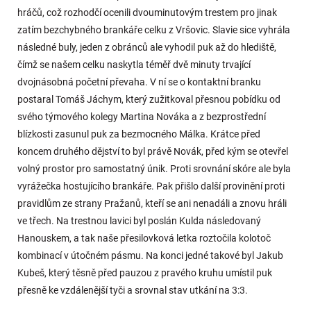
hráčů, což rozhodčí ocenili dvouminutovým trestem pro jinak
zatím bezchybného brankáře celku z Vršovic. Slavie sice vyhrála
následné buly, jeden z obránců ale vyhodil puk až do hlediště,
čímž se našem celku naskytla téměř dvě minuty trvající
dvojnásobná početní převaha. V ní se o kontaktní branku
postaral Tomáš Jáchym, který zužitkoval přesnou pobídku od
svého týmového kolegy Martina Nováka a z bezprostřední
blízkosti zasunul puk za bezmocného Málka. Krátce před
koncem druhého dějství to byl právě Novák, před kým se otevřel
volný prostor pro samostatný únik. Proti srovnání skóre ale byla
vyrážečka hostujícího brankáře. Pak přišlo další provinění proti
pravidlům ze strany Pražanů, kteří se ani nenadáli a znovu hráli
ve třech. Na trestnou lavici byl poslán Kulda následovaný
Hanouskem, a tak naše přesilovková letka roztočila kolotoč
kombinací v útočném pásmu. Na konci jedné takové byl Jakub
Kubeš, který těsně před pauzou z pravého kruhu umístil puk
přesně ke vzdálenější tyči a srovnal stav utkání na 3:3.