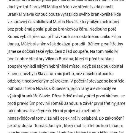
Jáchym totiž prověřil Málka střelou ze střední vzdálenosti.
Brankář Slavie kotouč pouze vyrazil do svého brankoviště, kde
ve správný čas hlídkoval Martin Novák, který nikým nehlídaný
bez problémů poslal puk za brankovou čáru. Nedlouho poté
Kubeš vybídl přesnou přihrávkou k samostatnému úniku Filipa
Jansu, Málek si s ním však dokázal poradit. Během první třetiny
jsme se dočkali také vyloučení z řad soupeře. Na tom mělo lví
podíl dobré čtení hry Viléma Buriana, který si před brankou
soupeře vyhlédl nikým nebráněné místo. Když se tak puk dostal
k němu, nezbylo Slávistům nic jiného, než našeho útočníka
odzbrojit nedovoleným zákrokem. V početní převaze se ke střele
odhodlali třeba Novák s Kubešem, jejich rány ale skončily ve
výstroji brankáře Slavie. Přesně dvě minuty před první sirénou se
proti pravidlům provinil Tomáš Jandus, a závěr první třetiny jsme
tak dohrávali ve čtyřech. Herní projev ale rozhodně
nenasvědčoval tomu, že náš celek hrál v oslabení. Do zakončení
se totiž dostal Tomáš Jáchym, který mohl střílet po kombinaci s