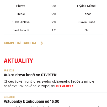
Přerov
2:0
Frýdek-Místek
Třebíč
2:0
Tábor
Dukla Jihlava
2:0
Slavia Praha
Pardubice B
1:2
Zlín
KOMPLETNÍ TABULKA
AKTUALITY
17.4.2023
Aukce dresů končí ve ČTVRTEK!
Chceš také hraný dres svého oblíbeného hráče z minulé
sezóny? Tak neváhej a zapoj se
DO AUKCE!
27.3.2023
Vstupenky k zakoupení od 16.00