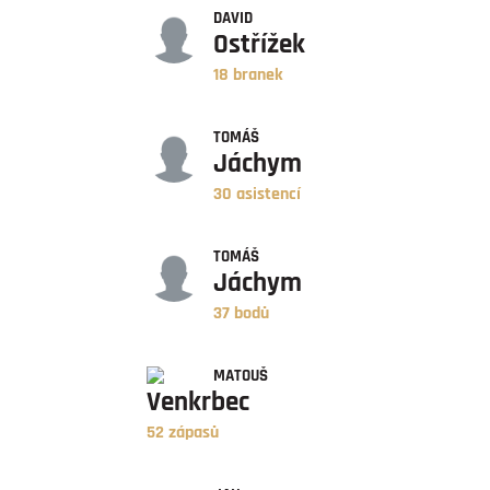
DAVID
Ostřížek
18 branek
ASISTENCE
TOMÁŠ
Jáchym
30 asistencí
BODY
TOMÁŠ
Jáchym
37 bodů
ZÁPASY
MATOUŠ
Venkrbec
52 zápasů
ÚSPĚŠNOST