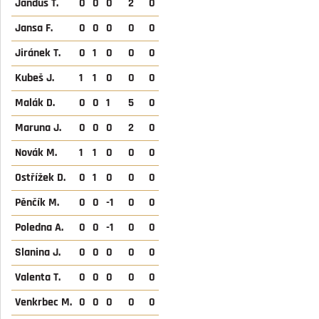
Jandus T.
0
0
0
2
0
Jansa F.
0
0
0
0
0
Jiránek T.
0
1
0
0
0
Kubeš J.
1
1
0
0
0
Malák D.
0
0
1
5
0
Maruna J.
0
0
0
2
0
Novák M.
1
1
0
0
0
Ostřížek D.
0
1
0
0
0
Pěnčík M.
0
0
-1
0
0
Poledna A.
0
0
-1
0
0
Slanina J.
0
0
0
0
0
Valenta T.
0
0
0
0
0
Venkrbec M.
0
0
0
0
0