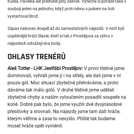
Kulda, Pavelka ale předvedl jistý zákrok. Výtečně si poradil také v
souboji jeden na jednoho, když proti němu s pukem na holi
vystartoval Brož.
Zápas nakonec dospěl až do samostatných nájezdů. V nich byli
úspěšnější hráči Slavie, kteří si tak z Prostějova za výhru v
nájezdech odvážejí dva body.
OHLASY TRENÉRŮ
Aleš Totter - LHK Jestřábi Prostějov:
V první třetině jsme
dominovali, vyhráli jsme ji i na střely, ale dali jsme v ní
pouze gól. Moc situací zbytečně přehráváme, a proto
dáváme tak málo gólů. V druhé třetině jsme udělali
zbytečné chyby a naším vyloučením posadili soupeře na
koně. Dobré pak bylo, že jsme využili dvě dvojnásobné
přesilovky a srovnali. Na nájezdy jsme tam dali hráče,
kterým věříme a zase to nevyšlo. Příště tak budeme
muset hráče opět vyměnit.