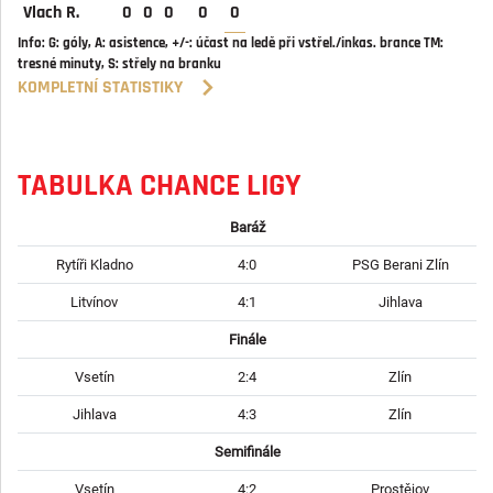
Vlach R.
0
0
0
0
0
Info:
G:
góly,
A:
asistence,
+/-:
účast na ledě při vstřel./inkas. brance
TM:
tresné minuty,
S:
střely na branku
KOMPLETNÍ STATISTIKY
TABULKA CHANCE LIGY
Baráž
Rytíři Kladno
4:0
PSG Berani Zlín
Litvínov
4:1
Jihlava
Finále
Vsetín
2:4
Zlín
Jihlava
4:3
Zlín
Semifinále
Vsetín
4:2
Prostějov