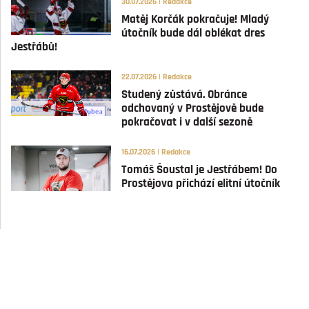
30.07.2026 | Redakce
Matěj Korčák pokračuje! Mladý
útočník bude dál oblékat dres
Jestřábů!
22.07.2026 | Redakce
Studený zůstává. Obránce
odchovaný v Prostějově bude
pokračovat i v další sezoně
16.07.2026 | Redakce
Tomáš Šoustal je Jestřábem! Do
Prostějova přichází elitní útočník
GÓLY