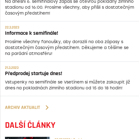
Na dnešní 6. semifinálový zápas se otevřou pokladny zimního
stadionu od 16:00. Prosíme všechny, aby přišli s dostatečným
časovým předstihem!
22.3.2023
Informace k semifinále!
Prosíme všechny fanoušky, aby dorazili na oba zápasy s
dostatečným časovým předstihem. Děkujeme a těšíme se
na parádní atmosféru!
21.3.2023
Předprodej startuje dnes!
Vstupenky na semifinále se Vsetínem si můžete zakoupit již
dnes na pokladnách zimního stadionu od 15 do 18 hodin!
ARCHIV AKTUALIT
DALŠÍ ČLÁNKY