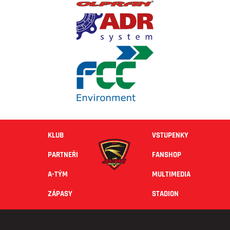
KLUB
VSTUPENKY
PARTNEŘI
FANSHOP
A-TÝM
MULTIMEDIA
ZÁPASY
STADION