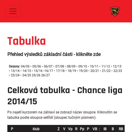
Tabulka
Přehled výsledků základní části - klikněte zde
Sezony:
04/05
•
05/06
•
06/07
•
07/08
•
08/09
•
09/10
•
10/11
•
11/12
•
12/13
•
13/14
•
14/15
•
15/16
•
16/17
•
17/18
•
18/19
•
19/20
•
20/21
•
21/22
•
22/23
•
23/24
•
24/25
25/26
26/27
Celková tabulka - Chance liga
2014/15
Po najetí kurzorem na záhlaví se zobrazí název sloupce. Kliknutím se
tabulka podle sloupce setřídí (sloupec tučným písmem).
P
klub
Z
V
Vp
R
Pp
P
VB
:
IB
B
RB