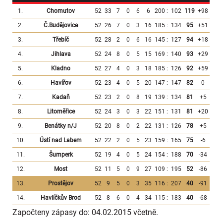
1.
Chomutov
52
33
7
0
6
6
200
:
102
119
+98
2.
Č.Budějovice
52
26
7
0
3
16
185
:
134
95
+51
3.
Třebíč
52
28
2
0
6
16
145
:
127
94
+18
4.
Jihlava
52
24
8
0
5
15
169
:
140
93
+29
5.
Kladno
52
27
4
0
3
18
185
:
126
92
+59
6.
Havířov
52
23
4
0
5
20
147
:
147
82
0
7.
Kadaň
52
23
2
0
8
19
139
:
134
81
+5
8.
Litoměřice
52
24
3
0
3
22
151
:
131
81
+20
9.
Benátky n/J
52
20
8
0
2
22
131
:
126
78
+5
10.
Ústí nad Labem
52
22
2
0
5
23
159
:
165
75
-6
11.
Šumperk
52
19
4
0
5
24
154
:
188
70
-34
12.
Most
52
11
5
0
9
27
109
:
195
52
-86
13.
Prostějov
52
9
5
0
3
35
116
:
207
40
-91
14.
Havlíčkův Brod
52
8
6
0
4
34
115
:
183
40
-68
Započteny zápasy do: 04.02.2015 včetně.