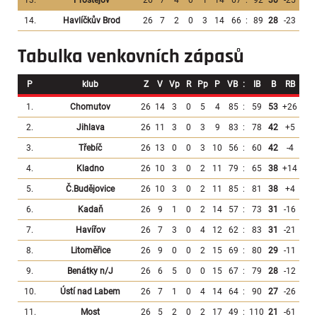
13.
Prostějov
26
7
4
0
1
14
67
:
92
30
-25
14.
Havlíčkův Brod
26
7
2
0
3
14
66
:
89
28
-23
Tabulka venkovních zápasů
P
klub
Z
V
Vp
R
Pp
P
VB
:
IB
B
RB
1.
Chomutov
26
14
3
0
5
4
85
:
59
53
+26
2.
Jihlava
26
11
3
0
3
9
83
:
78
42
+5
3.
Třebíč
26
13
0
0
3
10
56
:
60
42
-4
4.
Kladno
26
10
3
0
2
11
79
:
65
38
+14
5.
Č.Budějovice
26
10
3
0
2
11
85
:
81
38
+4
6.
Kadaň
26
9
1
0
2
14
57
:
73
31
-16
7.
Havířov
26
7
3
0
4
12
62
:
83
31
-21
8.
Litoměřice
26
9
0
0
2
15
69
:
80
29
-11
9.
Benátky n/J
26
6
5
0
0
15
67
:
79
28
-12
10.
Ústí nad Labem
26
7
1
0
4
14
64
:
90
27
-26
11.
Most
26
5
2
0
2
17
49
:
110
21
-61