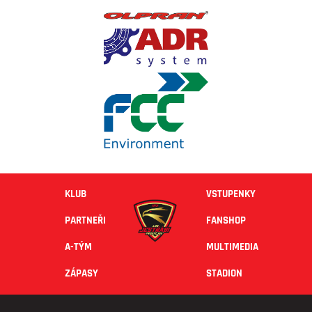
KLUB
VSTUPENKY
PARTNEŘI
FANSHOP
A-TÝM
MULTIMEDIA
ZÁPASY
STADION