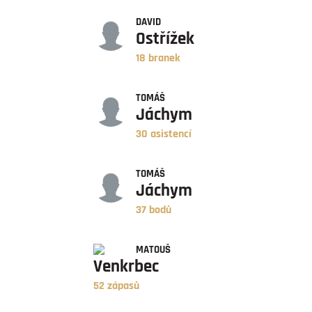
GÓLY
DAVID
Ostřížek
18 branek
ASISTENCE
TOMÁŠ
Jáchym
30 asistencí
BODY
TOMÁŠ
Jáchym
37 bodů
ZÁPASY
MATOUŠ
Venkrbec
52 zápasů
ÚSPĚŠNOST