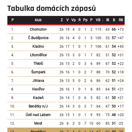
Tabulka domácích zápasů
P
klub
Z
V
Vp
R
Pp
P
VB
:
IB
B
RB
1.
Chomutov
26
19
4
0
1
2
115
:
43
66
+72
2.
Č.Budějovice
26
16
4
0
1
5
100
:
53
57
+47
3.
Kladno
26
17
1
0
1
7
106
:
61
54
+45
4.
Litoměřice
26
15
3
0
1
7
82
:
51
52
+31
5.
Třebíč
26
15
2
0
3
6
89
:
67
52
+22
6.
Šumperk
26
16
1
0
2
7
88
:
70
52
+18
7.
Jihlava
26
13
5
0
2
6
86
:
62
51
+24
8.
Havířov
26
16
1
0
1
8
85
:
64
51
+21
9.
Kadaň
26
14
1
0
6
5
82
:
61
50
+21
10.
Benátky n/J
26
14
3
0
2
7
64
:
47
50
+17
11.
Ústí nad Labem
26
15
1
0
1
9
95
:
75
48
+20
12.
Most
26
6
3
0
7
10
60
:
85
31
-25