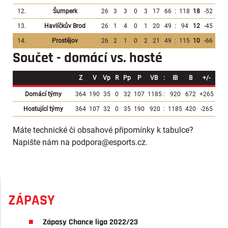
12.
Šumperk
26
3
3
0
3
17
66
:
118
18
-52
13.
Havlíčkův Brod
26
1
4
0
1
20
49
:
94
12
-45
14.
Prostějov
26
2
1
0
2
21
49
:
115
10
-66
Součet - domácí vs. hosté
Z
V
Vp
R
Pp
P
VB
:
IB
B
+/-
Domácí týmy
364
190
35
0
32
107
1185
:
920
672
+265
Hostující týmy
364
107
32
0
35
190
920
:
1185
420
-265
Máte technické či obsahové připomínky k tabulce?
Napište nám na podpora
@esports.cz.
ZÁPASY
Zápasy Chance liga 2022/23