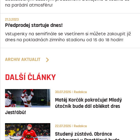
na parádní atmosféru!
21.3.2023
Předprodej startuje dnes!
Vstupenky na semifinále se Vsetínem si můžete zakoupit již
dnes na pokladnách zimního stadionu od 15 do 18 hodin!
ARCHIV AKTUALIT
DALŠÍ ČLÁNKY
30.07.2026 | Redakce
Matěj Korčák pokračuje! Mladý
útočník bude dál oblékat dres
Jestřábů!
22.07.2026 | Redakce
Studený zůstává. Obránce