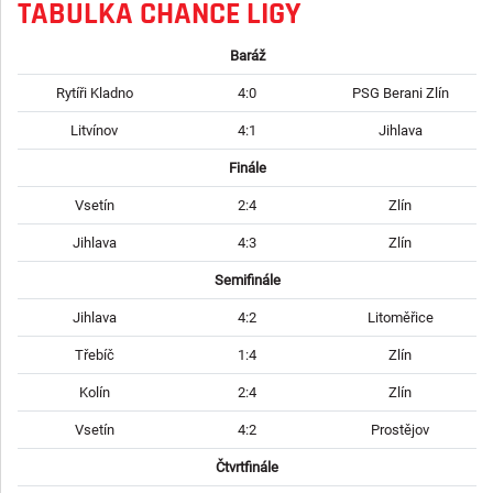
TABULKA CHANCE LIGY
Baráž
Rytíři Kladno
4:0
PSG Berani Zlín
Litvínov
4:1
Jihlava
Finále
Vsetín
2:4
Zlín
Jihlava
4:3
Zlín
Semifinále
Jihlava
4:2
Litoměřice
Třebíč
1:4
Zlín
Kolín
2:4
Zlín
Vsetín
4:2
Prostějov
Čtvrtfinále