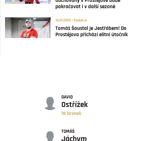
odchovaný v Prostějově bude
pokračovat i v další sezoně
16.07.2026 | Redakce
Tomáš Šoustal je Jestřábem! Do
Prostějova přichází elitní útočník
GÓLY
DAVID
Ostřížek
18 branek
ASISTENCE
TOMÁŠ
Jáchym