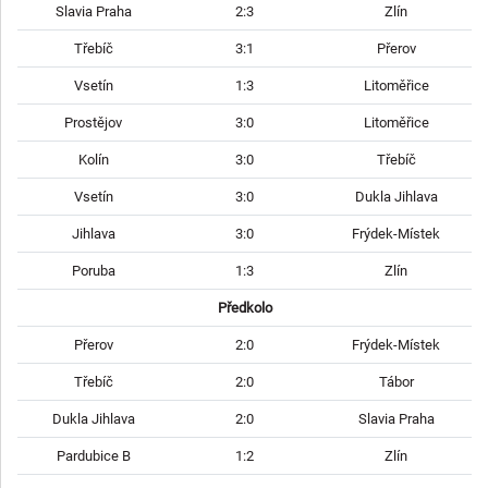
Slavia Praha
2:3
Zlín
Třebíč
3:1
Přerov
Vsetín
1:3
Litoměřice
Prostějov
3:0
Litoměřice
Kolín
3:0
Třebíč
Vsetín
3:0
Dukla Jihlava
Jihlava
3:0
Frýdek-Místek
Poruba
1:3
Zlín
Předkolo
Přerov
2:0
Frýdek-Místek
Třebíč
2:0
Tábor
Dukla Jihlava
2:0
Slavia Praha
Pardubice B
1:2
Zlín