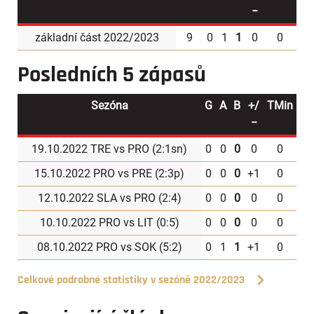
−
základní část 2022/2023
9
0
1
1
0
0
Posledních 5 zápasů
Sezóna
G
A
B
+/
TMin
−
19.10.2022 TRE vs PRO (
2:1sn
)
0
0
0
0
0
15.10.2022 PRO vs PRE (
2:3p
)
0
0
0
+1
0
12.10.2022 SLA vs PRO (
2:4
)
0
0
0
0
0
10.10.2022 PRO vs LIT (
0:5
)
0
0
0
0
0
08.10.2022 PRO vs SOK (
5:2
)
0
1
1
+1
0
Celkové podrobné statistiky v sezóně 2022/2023