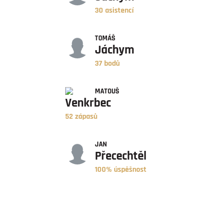
30 asistencí
BODY
TOMÁŠ
Jáchym
37 bodů
ZÁPASY
MATOUŠ
Venkrbec
52 zápasů
ÚSPĚŠNOST
JAN
Přecechtěl
100% úspěšnost