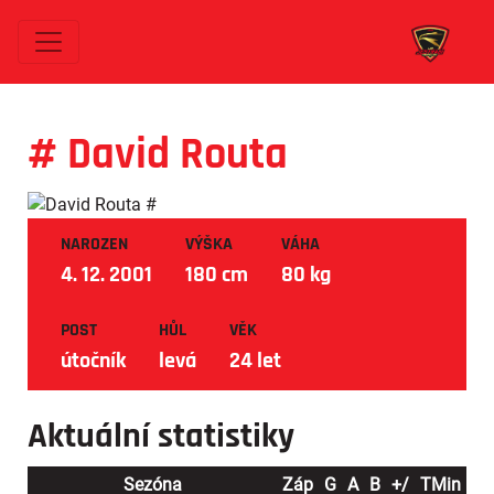
# David Routa
NAROZEN
VÝŠKA
VÁHA
4. 12. 2001
180 cm
80 kg
POST
HŮL
VĚK
útočník
levá
24 let
Aktuální statistiky
Sezóna
Záp
G
A
B
+/
TMin