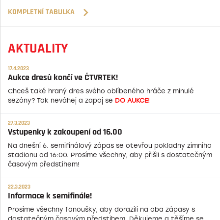
KOMPLETNÍ TABULKA
AKTUALITY
17.4.2023
Aukce dresů končí ve ČTVRTEK!
Chceš také hraný dres svého oblíbeného hráče z minulé
sezóny? Tak neváhej a zapoj se
DO AUKCE!
27.3.2023
Vstupenky k zakoupení od 16.00
Na dnešní 6. semifinálový zápas se otevřou pokladny zimního
stadionu od 16:00. Prosíme všechny, aby přišli s dostatečným
časovým předstihem!
22.3.2023
Informace k semifinále!
Prosíme všechny fanoušky, aby dorazili na oba zápasy s
dostatečným časovým předstihem. Děkujeme a těšíme se