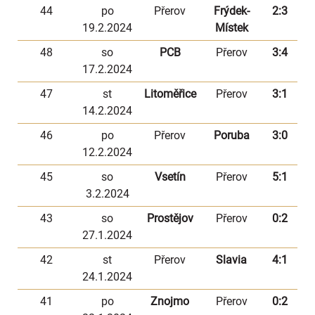
44
po
Přerov
Frýdek-
2:3
19.2.2024
Místek
48
so
PCB
Přerov
3:4
17.2.2024
47
st
Litoměřice
Přerov
3:1
14.2.2024
46
po
Přerov
Poruba
3:0
12.2.2024
45
so
Vsetín
Přerov
5:1
3.2.2024
43
so
Prostějov
Přerov
0:2
27.1.2024
42
st
Přerov
Slavia
4:1
24.1.2024
41
po
Znojmo
Přerov
0:2