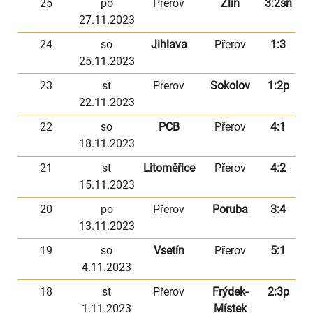
25
po
Přerov
Zlín
3:2sn
27.11.2023
24
so
Jihlava
Přerov
1:3
25.11.2023
23
st
Přerov
Sokolov
1:2p
22.11.2023
22
so
PCB
Přerov
4:1
18.11.2023
21
st
Litoměřice
Přerov
4:2
15.11.2023
20
po
Přerov
Poruba
3:4
13.11.2023
19
so
Vsetín
Přerov
5:1
4.11.2023
18
st
Přerov
Frýdek-
2:3p
1.11.2023
Místek