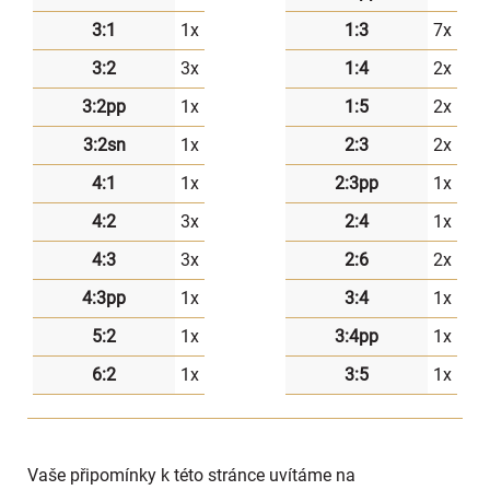
3:1
1x
1:3
7x
3:2
3x
1:4
2x
3:2pp
1x
1:5
2x
3:2sn
1x
2:3
2x
4:1
1x
2:3pp
1x
4:2
3x
2:4
1x
4:3
3x
2:6
2x
4:3pp
1x
3:4
1x
5:2
1x
3:4pp
1x
6:2
1x
3:5
1x
Vaše připomínky k této stránce uvítáme na