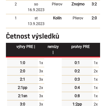
2
so
Přerov
Znojmo
3:2
16.9.2023
1
st
Kolín
Přerov
2:0
13.9.2023
Četnost výsledků
výhry PRE |
remízy
prohry PRE
|
1:0
1x
0:1
1x
2:0
3x
0:2
2x
2:1
3x
0:3
1x
2:1pp
2x
0:4
1x
2:1sn
3x
0:8
1x
3:0
3x
1:2pp
2x