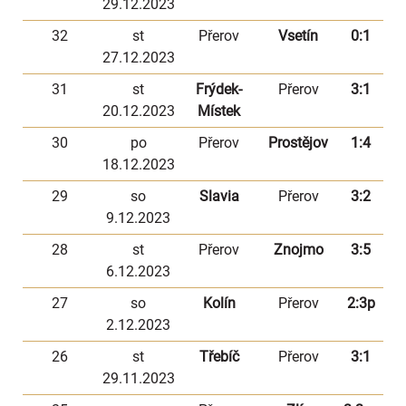
29.12.2023
32
st
Přerov
Vsetín
0:1
27.12.2023
31
st
Frýdek-
Přerov
3:1
20.12.2023
Místek
30
po
Přerov
Prostějov
1:4
18.12.2023
29
so
Slavia
Přerov
3:2
9.12.2023
28
st
Přerov
Znojmo
3:5
6.12.2023
27
so
Kolín
Přerov
2:3p
2.12.2023
26
st
Třebíč
Přerov
3:1
29.11.2023