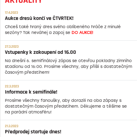
AKTUALITY
17.4.2023
Aukce dresů končí ve ČTVRTEK!
Chceš také hraný dres svého oblíbeného hráče z minulé
sezóny? Tak neváhej a zapoj se
DO AUKCE!
27.3.2023
Vstupenky k zakoupení od 16.00
Na dnešní 6. semifinálový zápas se otevřou pokladny zimního
stadionu od 16:00. Prosíme všechny, aby přišli s dostatečným
časovým předstihem!
22.3.2023
Informace k semifinále!
Prosíme všechny fanoušky, aby dorazili na oba zápasy s
dostatečným časovým předstihem. Děkujeme a těšíme se
na parádní atmosféru!
21.3.2023
Předprodej startuje dnes!