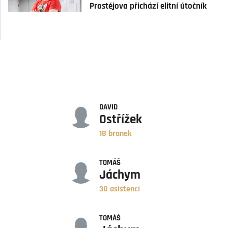
Prostějova přichází elitní útočník
GÓLY
DAVID
Ostřížek
18 branek
ASISTENCE
TOMÁŠ
Jáchym
30 asistencí
BODY
TOMÁŠ