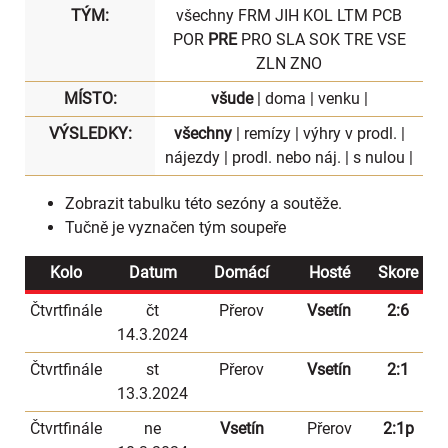
TÝM:
všechny
FRM
JIH
KOL
LTM
PCB
POR
PRE
PRO
SLA
SOK
TRE
VSE
ZLN
ZNO
MÍSTO:
všude
|
doma
|
venku
|
VÝSLEDKY:
všechny
|
remízy
|
výhry v prodl.
|
nájezdy
|
prodl. nebo náj.
|
s nulou
|
Zobrazit
tabulku
této sezóny a soutěže.
Tučně je vyznačen tým soupeře
Kolo
Datum
Domácí
Hosté
Skore
Čtvrtfinále
čt
Přerov
Vsetín
2:6
14.3.2024
Čtvrtfinále
st
Přerov
Vsetín
2:1
13.3.2024
Čtvrtfinále
ne
Vsetín
Přerov
2:1p