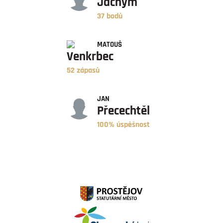
Jáchym
37 bodů
ZÁPASY
MATOUŠ
Venkrbec
52 zápasů
ÚSPĚŠNOST
JAN
Přecechtěl
100% úspěšnost