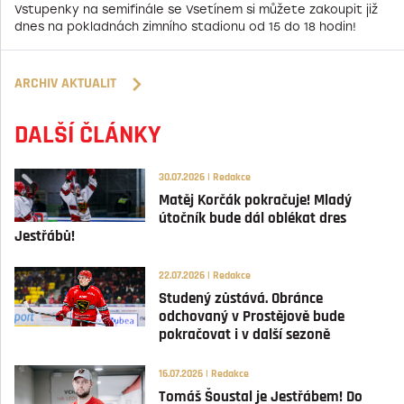
Vstupenky na semifinále se Vsetínem si můžete zakoupit již
dnes na pokladnách zimního stadionu od 15 do 18 hodin!
ARCHIV AKTUALIT
DALŠÍ ČLÁNKY
30.07.2026 | Redakce
Matěj Korčák pokračuje! Mladý
útočník bude dál oblékat dres
Jestřábů!
22.07.2026 | Redakce
Studený zůstává. Obránce
odchovaný v Prostějově bude
pokračovat i v další sezoně
16.07.2026 | Redakce
Tomáš Šoustal je Jestřábem! Do