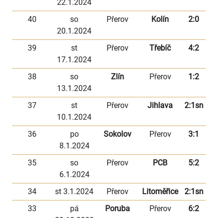
22.1.2024
40
so
Přerov
Kolín
2:0
20.1.2024
39
st
Přerov
Třebíč
4:2
17.1.2024
38
so
Zlín
Přerov
1:2
13.1.2024
37
st
Přerov
Jihlava
2:1sn
10.1.2024
36
po
Sokolov
Přerov
3:1
8.1.2024
35
so
Přerov
PCB
5:2
6.1.2024
34
st 3.1.2024
Přerov
Litoměřice
2:1sn
33
pá
Poruba
Přerov
6:2