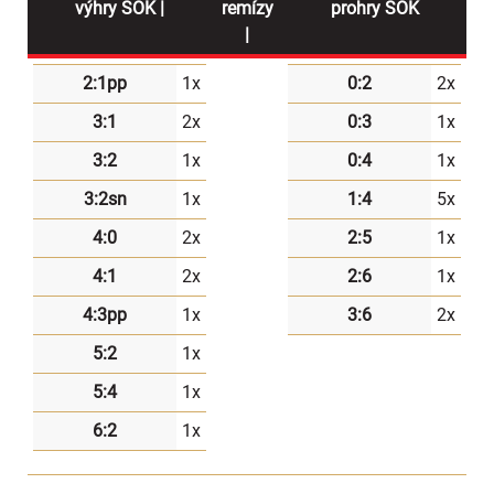
výhry SOK |
remízy
prohry SOK
|
2:1pp
1x
0:2
2x
3:1
2x
0:3
1x
3:2
1x
0:4
1x
3:2sn
1x
1:4
5x
4:0
2x
2:5
1x
4:1
2x
2:6
1x
4:3pp
1x
3:6
2x
5:2
1x
5:4
1x
6:2
1x