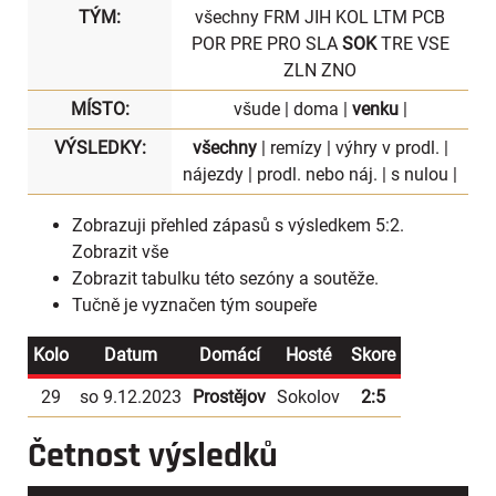
TÝM:
všechny
FRM
JIH
KOL
LTM
PCB
POR
PRE
PRO
SLA
SOK
TRE
VSE
ZLN
ZNO
MÍSTO:
všude
|
doma
|
venku
|
VÝSLEDKY:
všechny
|
remízy
|
výhry v prodl.
|
nájezdy
|
prodl. nebo náj.
|
s nulou
|
Zobrazuji přehled zápasů s výsledkem 5:2.
Zobrazit vše
Zobrazit
tabulku
této sezóny a soutěže.
Tučně je vyznačen tým soupeře
Kolo
Datum
Domácí
Hosté
Skore
29
so 9.12.2023
Prostějov
Sokolov
2:5
Četnost výsledků