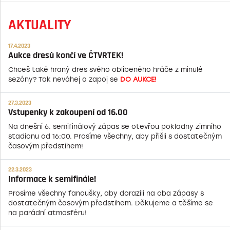
AKTUALITY
17.4.2023
Aukce dresů končí ve ČTVRTEK!
Chceš také hraný dres svého oblíbeného hráče z minulé
sezóny? Tak neváhej a zapoj se
DO AUKCE!
27.3.2023
Vstupenky k zakoupení od 16.00
Na dnešní 6. semifinálový zápas se otevřou pokladny zimního
stadionu od 16:00. Prosíme všechny, aby přišli s dostatečným
časovým předstihem!
22.3.2023
Informace k semifinále!
Prosíme všechny fanoušky, aby dorazili na oba zápasy s
dostatečným časovým předstihem. Děkujeme a těšíme se
na parádní atmosféru!