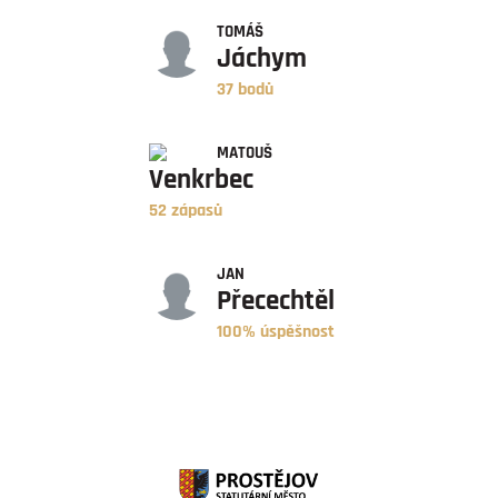
BODY
TOMÁŠ
Jáchym
37 bodů
ZÁPASY
MATOUŠ
Venkrbec
52 zápasů
ÚSPĚŠNOST
JAN
Přecechtěl
100% úspěšnost