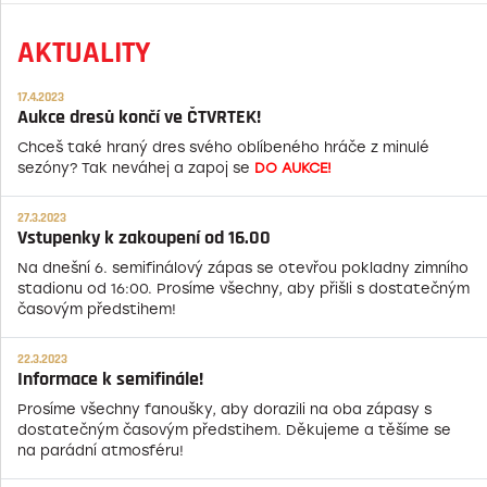
AKTUALITY
17.4.2023
Aukce dresů končí ve ČTVRTEK!
Chceš také hraný dres svého oblíbeného hráče z minulé
sezóny? Tak neváhej a zapoj se
DO AUKCE!
27.3.2023
Vstupenky k zakoupení od 16.00
Na dnešní 6. semifinálový zápas se otevřou pokladny zimního
stadionu od 16:00. Prosíme všechny, aby přišli s dostatečným
časovým předstihem!
22.3.2023
Informace k semifinále!
Prosíme všechny fanoušky, aby dorazili na oba zápasy s
dostatečným časovým předstihem. Děkujeme a těšíme se
na parádní atmosféru!