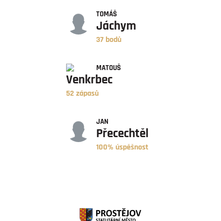
BODY
TOMÁŠ
Jáchym
37 bodů
ZÁPASY
MATOUŠ
Venkrbec
52 zápasů
ÚSPĚŠNOST
JAN
Přecechtěl
100% úspěšnost