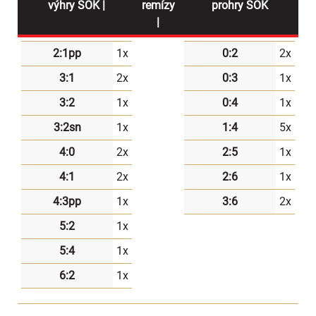
výhry SOK |
remízy
prohry SOK
|
2:1pp
1x
0:2
2x
3:1
2x
0:3
1x
3:2
1x
0:4
1x
3:2sn
1x
1:4
5x
4:0
2x
2:5
1x
4:1
2x
2:6
1x
4:3pp
1x
3:6
2x
5:2
1x
5:4
1x
6:2
1x