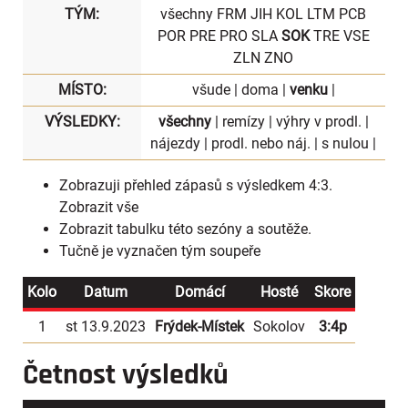
TÝM:
všechny
FRM
JIH
KOL
LTM
PCB
POR
PRE
PRO
SLA
SOK
TRE
VSE
ZLN
ZNO
MÍSTO:
všude
|
doma
|
venku
|
VÝSLEDKY:
všechny
|
remízy
|
výhry v prodl.
|
nájezdy
|
prodl. nebo náj.
|
s nulou
|
Zobrazuji přehled zápasů s výsledkem 4:3.
Zobrazit vše
Zobrazit
tabulku
této sezóny a soutěže.
Tučně je vyznačen tým soupeře
Kolo
Datum
Domácí
Hosté
Skore
1
st 13.9.2023
Frýdek-Místek
Sokolov
3:4p
Četnost výsledků