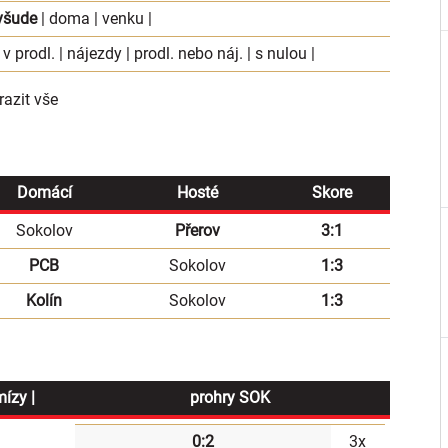
všude
|
doma
|
venku
|
 v prodl.
|
nájezdy
|
prodl. nebo náj.
|
s nulou
|
azit vše
Domácí
Hosté
Skore
Sokolov
Přerov
3:1
PCB
Sokolov
1:3
Kolín
Sokolov
1:3
mízy |
prohry SOK
0:2
3x