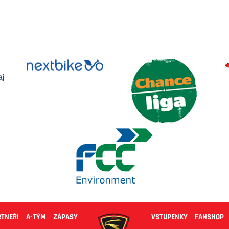
RTNEŘI
A-TÝM
ZÁPASY
VSTUPENKY
FANSHOP