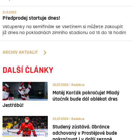
21.3.2023
Předprodej startuje dnes!
Vstupenky na semifinále se Vsetínem si můžete zakoupit
již dnes na pokladnách zimního stadionu od 15 do 18 hodin!
ARCHIV AKTUALIT
DALŠÍ ČLÁNKY
30.07.2026 | Redakce
Matěj Korčák pokračuje! Mladý
útočník bude dál oblékat dres
Jestřábů!
22.07.2026 | Redakce
Studený zůstává. Obránce
odchovaný v Prostějově bude
pokračovat i v další sezoně