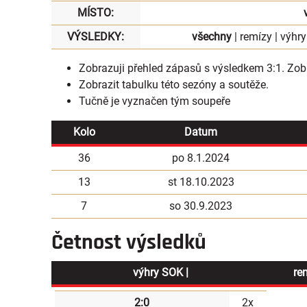
MÍSTO:
VÝSLEDKY:
všechny
|
remízy
|
výhry
Zobrazuji přehled zápasů s výsledkem 3:1.
Zobr
Zobrazit
tabulku
této sezóny a soutěže.
Tučně je vyznačen tým soupeře
Kolo
Datum
36
po 8.1.2024
13
st 18.10.2023
7
so 30.9.2023
Četnost výsledků
výhry SOK |
re
2:0
2x