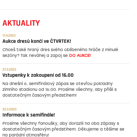
AKTUALITY
17.4.2023
Aukce dresů končí ve ČTVRTEK!
Chceš také hraný dres svého oblíbeného hráče z minulé
sezóny? Tak neváhej a zapoj se
DO AUKCE!
27.3.2023
Vstupenky k zakoupení od 16.00
Na dnešní 6. semifinálový zápas se otevřou pokladny
zimního stadionu od 16:00. Prosíme všechny, aby přišli s
dostatečným časovým předstihem!
22.3.2023
Informace k semifinále!
Prosíme všechny fanoušky, aby dorazili na oba zápasy s
dostatečným časovým předstihem. Děkujeme a těšíme se
na parádní atmosféru!