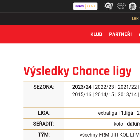
LHK
KLUB
PARTNEŘI
Výsledky Chance ligy
SEZONA:
2023/24
|
2022/23
|
2021/22
2015/16
|
2014/15
|
2013/14
LIGA:
extraliga
|
1.liga
|
2
SEŘADIT:
kolo
|
datu
TÝM:
všechny
FRM
JIH
KOL
LTM