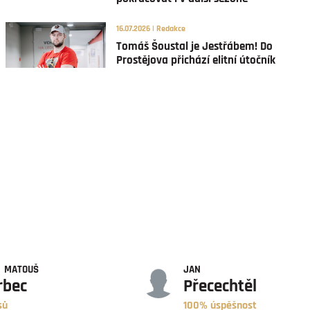
16.07.2026 | Redakce
Tomáš Šoustal je Jestřábem! Do
Prostějova přichází elitní útočník
ÚSPĚŠNOST
MATOUŠ
JAN
rbec
Přecechtěl
sů
100% úspěšnost