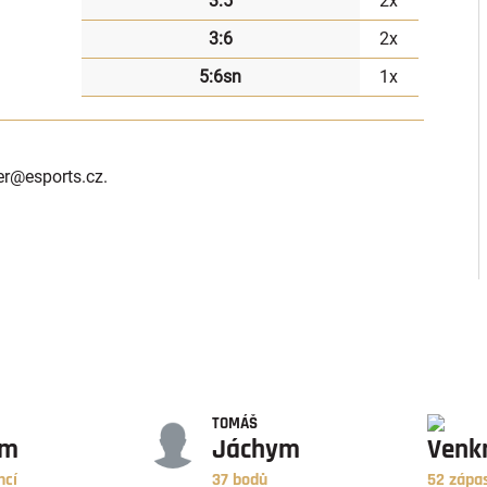
3:5
2x
3:6
2x
5:6sn
1x
er
@esports.cz.
BODY
ZÁPASY
TOMÁŠ
ym
Jáchym
Venk
ncí
37 bodů
52 zápa