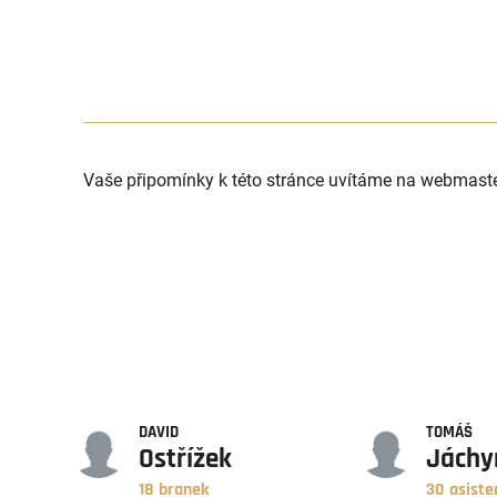
Vaše připomínky k této stránce uvítáme na webmast
GÓLY
ASISTENCE
DAVID
TOMÁŠ
Ostřížek
Jách
18 branek
30 asiste