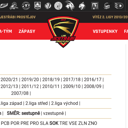
 JESTŘÁBI PROSTĚJOV
VÍTĚZ 2. LIGY 2013/2
A-TÝM
ZÁPASY
VSTUPENKY
F
|
2020/21
|
2019/20
|
2018/19
|
2017/18
|
2016/17
|
|
2012/13
|
2011/12
|
2010/11
|
2009/10
|
2008/09
|
2007/08
|
.liga západ
|
2.liga střed
|
2.liga východ
|
m
|
SMĚR:
sestupně
|
vzestupně
|
PCB
POR
PRE
PRO
SLA
SOK
TRE
VSE
ZLN
ZNO