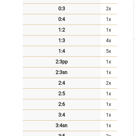
0:3
2x
0:4
1x
1:2
1x
1:3
4x
1:4
5x
2:3pp
1x
2:3sn
1x
2:4
2x
2:5
1x
2:6
1x
3:4
1x
3:4sn
1x