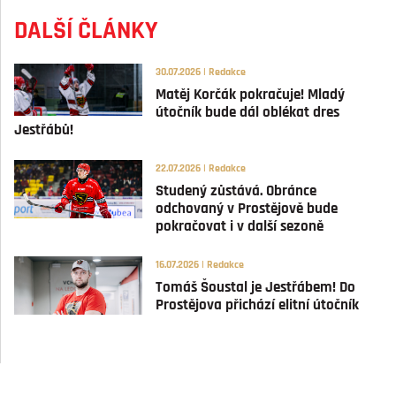
DALŠÍ ČLÁNKY
30.07.2026 | Redakce
Matěj Korčák pokračuje! Mladý
útočník bude dál oblékat dres
Jestřábů!
22.07.2026 | Redakce
Studený zůstává. Obránce
odchovaný v Prostějově bude
pokračovat i v další sezoně
16.07.2026 | Redakce
Tomáš Šoustal je Jestřábem! Do
Prostějova přichází elitní útočník