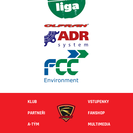
KLUB
VSTUPENKY
PARTNEŘI
FANSHOP
A-TÝM
MULTIMEDIA