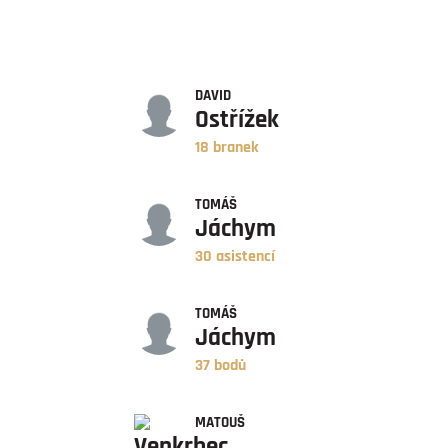
GÓLY
DAVID
Ostřížek
18 branek
ASISTENCE
TOMÁŠ
Jáchym
30 asistencí
BODY
TOMÁŠ
Jáchym
37 bodů
ZÁPASY
MATOUŠ
Venkrbec