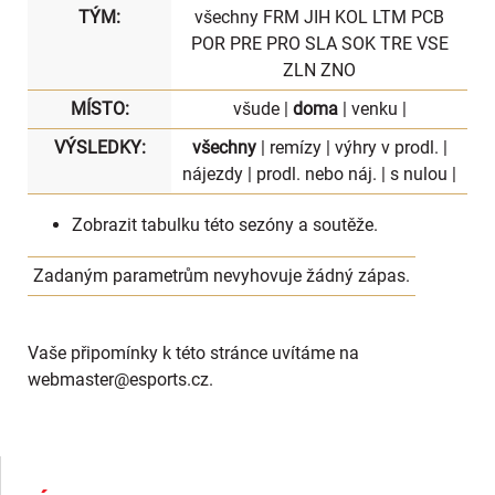
TÝM:
všechny
FRM
JIH
KOL
LTM
PCB
POR
PRE
PRO
SLA
SOK
TRE
VSE
ZLN
ZNO
MÍSTO:
všude
|
doma
|
venku
|
VÝSLEDKY:
všechny
|
remízy
|
výhry v prodl.
|
nájezdy
|
prodl. nebo náj.
|
s nulou
|
Zobrazit
tabulku
této sezóny a soutěže.
Zadaným parametrům nevyhovuje žádný zápas.
Vaše připomínky k této stránce uvítáme na
webmaster
@esports.cz.