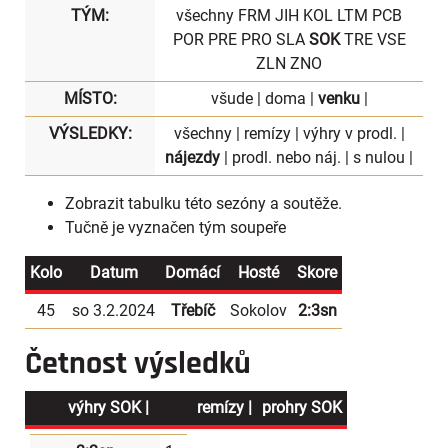
TÝM:
všechny
FRM
JIH
KOL
LTM
PCB
POR
PRE
PRO
SLA
SOK
TRE
VSE
ZLN
ZNO
MÍSTO:
všude
|
doma
|
venku
|
VÝSLEDKY:
všechny
|
remízy
|
výhry v prodl.
|
nájezdy
|
prodl. nebo náj.
|
s nulou
|
Zobrazit
tabulku
této sezóny a soutěže.
Tučně je vyznačen tým soupeře
Kolo
Datum
Domácí
Hosté
Skore
45
so 3.2.2024
Třebíč
Sokolov
2:3sn
Četnost výsledků
výhry SOK |
remízy |
prohry SOK