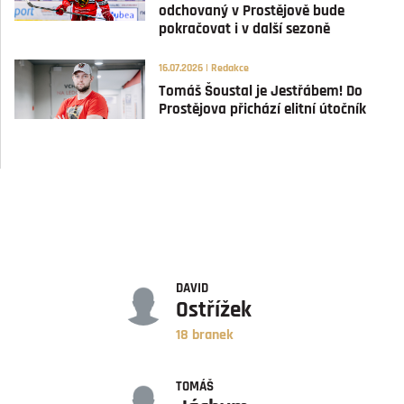
odchovaný v Prostějově bude
pokračovat i v další sezoně
16.07.2026 | Redakce
Tomáš Šoustal je Jestřábem! Do
Prostějova přichází elitní útočník
GÓLY
DAVID
Ostřížek
18 branek
ASISTENCE
TOMÁŠ