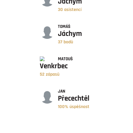
Jáchym
30 asistencí
BODY
TOMÁŠ
Jáchym
37 bodů
ZÁPASY
MATOUŠ
Venkrbec
52 zápasů
ÚSPĚŠNOST
JAN
Přecechtěl
100% úspěšnost