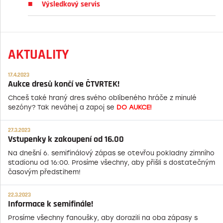
Výsledkový servis
AKTUALITY
17.4.2023
Aukce dresů končí ve ČTVRTEK!
Chceš také hraný dres svého oblíbeného hráče z minulé
sezóny? Tak neváhej a zapoj se
DO AUKCE!
27.3.2023
Vstupenky k zakoupení od 16.00
Na dnešní 6. semifinálový zápas se otevřou pokladny zimního
stadionu od 16:00. Prosíme všechny, aby přišli s dostatečným
časovým předstihem!
22.3.2023
Informace k semifinále!
Prosíme všechny fanoušky, aby dorazili na oba zápasy s