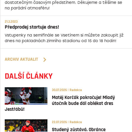
dostatečným časovým předstihem. Děkujeme a těšíme se
na parádní atmosféru!
21.3.2023
Předprodej startuje dnes!
Vstupenky na semifinále se Vsetínem si můžete zakoupit již
dnes na pokladnách zimního stadionu od 15 do 18 hodin!
ARCHIV AKTUALIT
DALŠÍ ČLÁNKY
30.07.2026 | Redakce
Matěj Korčák pokračuje! Mladý
útočník bude dál oblékat dres
Jestřábů!
22.07.2026 | Redakce
Studený zůstává. Obránce