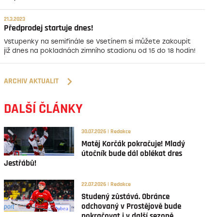
21.3.2023
Předprodej startuje dnes!
Vstupenky na semifinále se Vsetínem si můžete zakoupit
již dnes na pokladnách zimního stadionu od 15 do 18 hodin!
ARCHIV AKTUALIT
DALŠÍ ČLÁNKY
30.07.2026 | Redakce
Matěj Korčák pokračuje! Mladý
útočník bude dál oblékat dres
Jestřábů!
22.07.2026 | Redakce
Studený zůstává. Obránce
odchovaný v Prostějově bude
pokračovat i v další sezoně