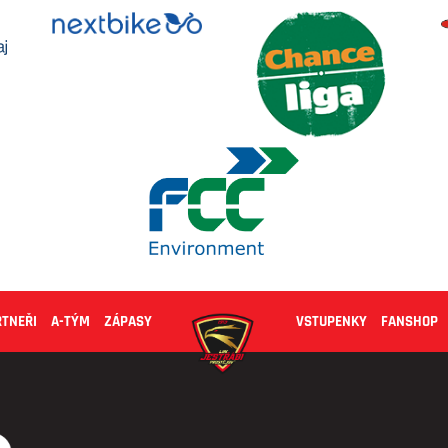
RTNEŘI
A-TÝM
ZÁPASY
VSTUPENKY
FANSHOP