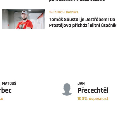
16.07.2026 | Redakce
Tomáš Šoustal je Jestřábem! Do
Prostějova přichází elitní útočník
ÚSPĚŠNOST
MATOUŠ
JAN
rbec
Přecechtěl
sů
100% úspěšnost