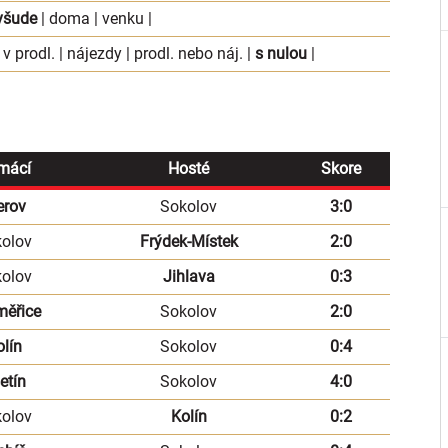
všude
|
doma
|
venku
|
 v prodl.
|
nájezdy
|
prodl. nebo náj.
|
s nulou
|
mácí
Hosté
Skore
erov
Sokolov
3:0
olov
Frýdek-Místek
2:0
olov
Jihlava
0:3
měřice
Sokolov
2:0
lín
Sokolov
0:4
etín
Sokolov
4:0
olov
Kolín
0:2