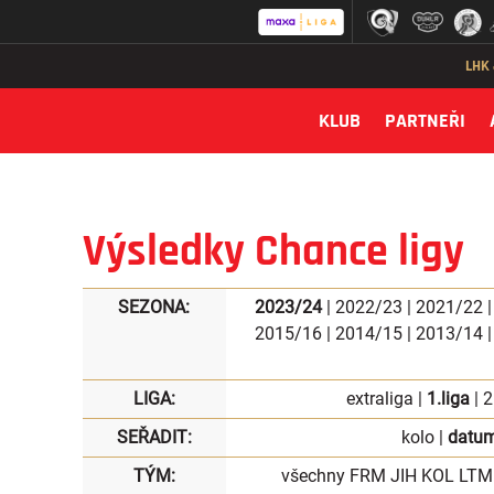
LHK
KLUB
PARTNEŘI
Výsledky Chance ligy
SEZONA:
2023/24
|
2022/23
|
2021/22
2015/16
|
2014/15
|
2013/14
LIGA:
extraliga
|
1.liga
|
2
SEŘADIT:
kolo
|
datu
TÝM:
všechny
FRM
JIH
KOL
LTM