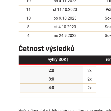
19
so 4.11.2023
Tř
11
st 11.10.2023
Po
10
po 9.10.2023
Sok
8
st 4.10.2023
Sok
4
ne 24.9.2023
Sok
Četnost výsledků
výhry SOK |
re
2:0
2x
3:0
2x
4:0
2x
Vaše připomínky k této stránce uvítáme na webmast