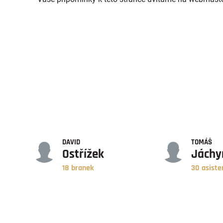
GÓLY
ASISTENCE
DAVID
TOMÁŠ
Ostřížek
Jách
18 branek
30 asiste