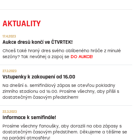
AKTUALITY
17.4.2023
Aukce dresů končí ve ČTVRTEK!
Chceš také hraný dres svého oblíbeného hráče z minulé
sezóny? Tak neváhej a zapoj se
DO AUKCE!
27.3.2023
Vstupenky k zakoupení od 16.00
Na dnešní 6. semifinálový zápas se otevřou pokladny
zimního stadionu od 16:00. Prosíme všechny, aby přišli s
dostatečným časovým předstihem!
22.3.2023
Informace k semifinále!
Prosíme všechny fanoušky, aby dorazili na oba zápasy s
dostatečným časovým předstihem. Děkujeme a těšíme se
na parádní atmosféru!