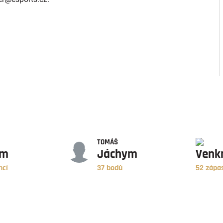
BODY
ZÁPASY
TOMÁŠ
ym
Jáchym
Venk
ncí
37 bodů
52 zápa