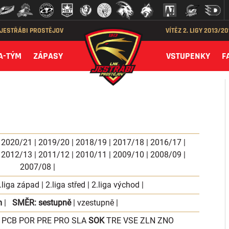
 JESTŘÁBI PROSTĚJOV
VÍTĚZ 2. LIGY 2013/2
A-TÝM
ZÁPASY
VSTUPENKY
F
|
2020/21
|
2019/20
|
2018/19
|
2017/18
|
2016/17
|
|
2012/13
|
2011/12
|
2010/11
|
2009/10
|
2008/09
|
2007/08
|
.liga západ
|
2.liga střed
|
2.liga východ
|
m
|
SMĚR:
sestupně
|
vzestupně
|
PCB
POR
PRE
PRO
SLA
SOK
TRE
VSE
ZLN
ZNO