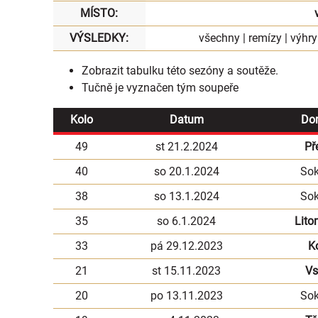
MÍSTO:
VÝSLEDKY:
všechny
|
remízy
|
výhry
Zobrazit
tabulku
této sezóny a soutěže.
Tučně je vyznačen tým soupeře
Kolo
Datum
Do
49
st 21.2.2024
Př
40
so 20.1.2024
Sok
38
so 13.1.2024
Sok
35
so 6.1.2024
Lito
33
pá 29.12.2023
Ko
21
st 15.11.2023
Vs
20
po 13.11.2023
Sok