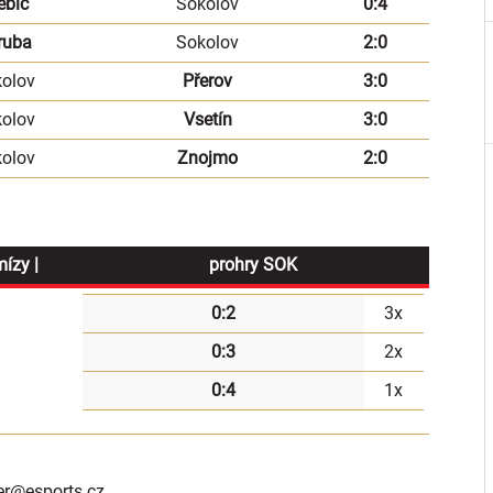
ebíč
Sokolov
0:4
ruba
Sokolov
2:0
olov
Přerov
3:0
olov
Vsetín
3:0
olov
Znojmo
2:0
mízy |
prohry SOK
0:2
3x
0:3
2x
0:4
1x
er
@esports.cz.