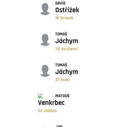
DAVID
Ostřížek
18 branek
ASISTENCE
TOMÁŠ
Jáchym
30 asistencí
BODY
TOMÁŠ
Jáchym
37 bodů
ZÁPASY
MATOUŠ
Venkrbec
52 zápasů
ÚSPĚŠNOST
JAN