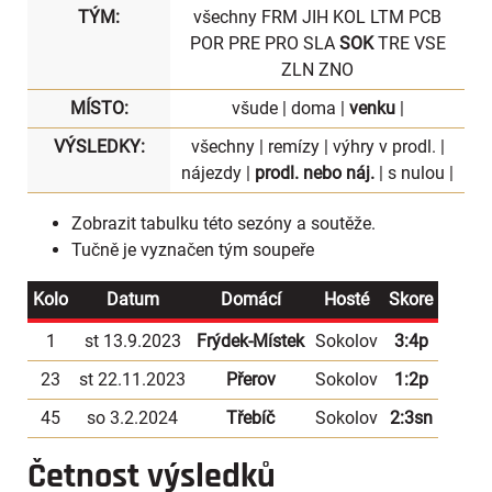
TÝM:
všechny
FRM
JIH
KOL
LTM
PCB
POR
PRE
PRO
SLA
SOK
TRE
VSE
ZLN
ZNO
MÍSTO:
všude
|
doma
|
venku
|
VÝSLEDKY:
všechny
|
remízy
|
výhry v prodl.
|
nájezdy
|
prodl. nebo náj.
|
s nulou
|
Zobrazit
tabulku
této sezóny a soutěže.
Tučně je vyznačen tým soupeře
Kolo
Datum
Domácí
Hosté
Skore
1
st 13.9.2023
Frýdek-Místek
Sokolov
3:4p
23
st 22.11.2023
Přerov
Sokolov
1:2p
45
so 3.2.2024
Třebíč
Sokolov
2:3sn
Četnost výsledků