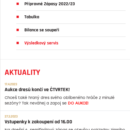
Přípravné Zápasy 2022/23
Tabulka
Bilance se soupeři
Výsledkový servis
AKTUALITY
17.4.2023
Aukce dresů končí ve ČTVRTEK!
Chceš také hraný dres svého oblíbeného hráče z minulé
sezóny? Tak neváhej a zapoj se
DO AUKCE!
27.3.2023
Vstupenky k zakoupení od 16.00
Na dnešní 6. semifinálový zápas se otevřou pokladny zimního