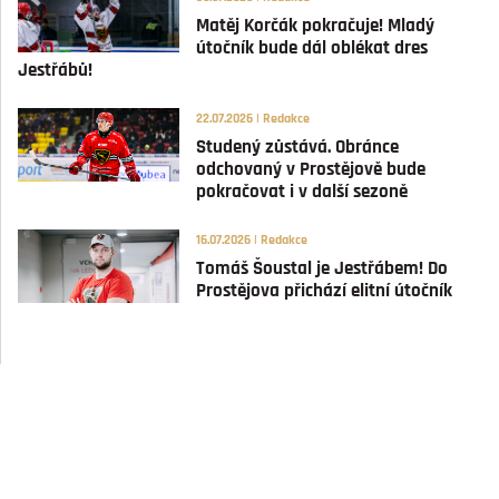
Matěj Korčák pokračuje! Mladý
útočník bude dál oblékat dres
Jestřábů!
22.07.2026 | Redakce
Studený zůstává. Obránce
odchovaný v Prostějově bude
pokračovat i v další sezoně
16.07.2026 | Redakce
Tomáš Šoustal je Jestřábem! Do
Prostějova přichází elitní útočník
GÓLY