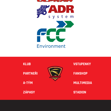
KLUB
VSTUPENKY
PARTNEŘI
FANSHOP
A-TÝM
MULTIMEDIA
ZÁPASY
STADION