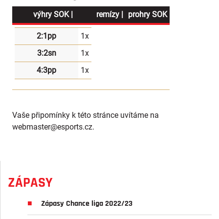
výhry SOK |
remízy |
prohry SOK
2:1pp
1x
3:2sn
1x
4:3pp
1x
Vaše připomínky k této stránce uvítáme na
webmaster
@esports.cz.
ZÁPASY
Zápasy Chance liga 2022/23