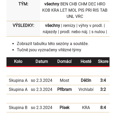
TÝM:
všechny
BEN
CHB
CHM
DEC
HRO
KOB
KRA
LET
MOL
PIS
PRI
RIS
TAB
UNL
VRC
VÝSLEDKY:
všechny
|
remízy
|
výhry v prodl.
|
nájezdy
|
prodl. nebo náj.
|
s nulou
|
Zobrazit
tabulku
této sezóny a soutěže.
Tučně jsou vyznačeny vítězné týmy
Kolo
Datum
Domácí
Hosté
Skore
Skupina A
so 2.3.2024
Most
Děčín
3:4
Skupina A
so 2.3.2024
Příbram
Vrchlabí
3:2
Skupina B
so 2.3.2024
Písek
KRA
8:4