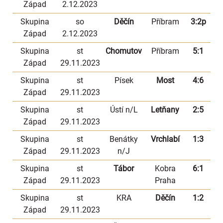
Západ
2.12.2023
Skupina
so
Děčín
Příbram
3:2p
Západ
2.12.2023
Skupina
st
Chomutov
Příbram
5:1
Západ
29.11.2023
Skupina
st
Písek
Most
4:6
Západ
29.11.2023
Skupina
st
Ústí n/L
Letňany
2:5
Západ
29.11.2023
Skupina
st
Benátky
Vrchlabí
1:3
Západ
29.11.2023
n/J
Skupina
st
Tábor
Kobra
6:1
Západ
29.11.2023
Praha
Skupina
st
KRA
Děčín
1:2
Západ
29.11.2023