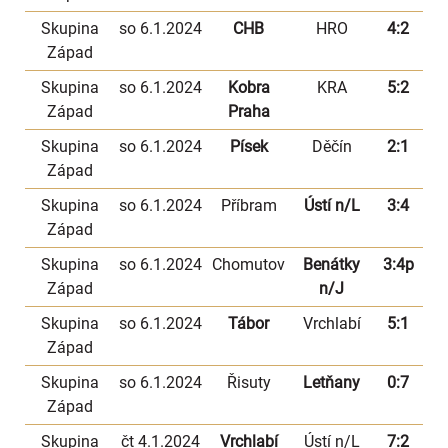
Skupina
so 6.1.2024
CHB
HRO
4:2
Západ
Skupina
so 6.1.2024
Kobra
KRA
5:2
Západ
Praha
Skupina
so 6.1.2024
Písek
Děčín
2:1
Západ
Skupina
so 6.1.2024
Příbram
Ústí n/L
3:4
Západ
Skupina
so 6.1.2024
Chomutov
Benátky
3:4p
Západ
n/J
Skupina
so 6.1.2024
Tábor
Vrchlabí
5:1
Západ
Skupina
so 6.1.2024
Řisuty
Letňany
0:7
Západ
Skupina
čt 4.1.2024
Vrchlabí
Ústí n/L
7:2