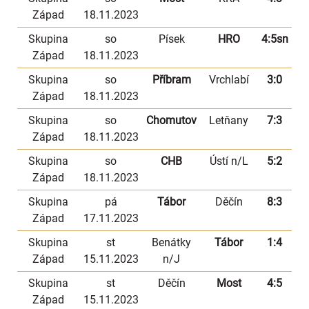
Západ
18.11.2023
Skupina
so
Písek
HRO
4:5sn
Západ
18.11.2023
Skupina
so
Příbram
Vrchlabí
3:0
Západ
18.11.2023
Skupina
so
Chomutov
Letňany
7:3
Západ
18.11.2023
Skupina
so
CHB
Ústí n/L
5:2
Západ
18.11.2023
Skupina
pá
Tábor
Děčín
8:3
Západ
17.11.2023
Skupina
st
Benátky
Tábor
1:4
Západ
15.11.2023
n/J
Skupina
st
Děčín
Most
4:5
Západ
15.11.2023