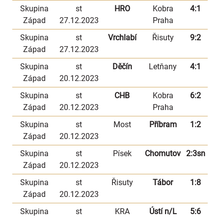
Skupina
st
HRO
Kobra
4:1
Západ
27.12.2023
Praha
Skupina
st
Vrchlabí
Řisuty
9:2
Západ
27.12.2023
Skupina
st
Děčín
Letňany
4:1
Západ
20.12.2023
Skupina
st
CHB
Kobra
6:2
Západ
20.12.2023
Praha
Skupina
st
Most
Příbram
1:2
Západ
20.12.2023
Skupina
st
Písek
Chomutov
2:3sn
Západ
20.12.2023
Skupina
st
Řisuty
Tábor
1:8
Západ
20.12.2023
Skupina
st
KRA
Ústí n/L
5:6