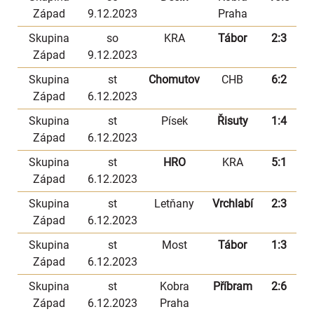
Západ
9.12.2023
Praha
Skupina
so
KRA
Tábor
2:3
Západ
9.12.2023
Skupina
st
Chomutov
CHB
6:2
Západ
6.12.2023
Skupina
st
Písek
Řisuty
1:4
Západ
6.12.2023
Skupina
st
HRO
KRA
5:1
Západ
6.12.2023
Skupina
st
Letňany
Vrchlabí
2:3
Západ
6.12.2023
Skupina
st
Most
Tábor
1:3
Západ
6.12.2023
Skupina
st
Kobra
Příbram
2:6
Západ
6.12.2023
Praha