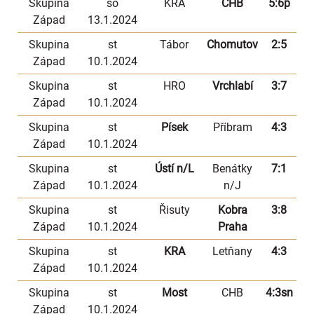
Skupina
so
KRA
CHB
5:6p
Západ
13.1.2024
Skupina
st
Tábor
Chomutov
2:5
Západ
10.1.2024
Skupina
st
HRO
Vrchlabí
3:7
Západ
10.1.2024
Skupina
st
Písek
Příbram
4:3
Západ
10.1.2024
Skupina
st
Ústí n/L
Benátky
7:1
Západ
10.1.2024
n/J
Skupina
st
Řisuty
Kobra
3:8
Západ
10.1.2024
Praha
Skupina
st
KRA
Letňany
4:3
Západ
10.1.2024
Skupina
st
Most
CHB
4:3sn
Západ
10.1.2024