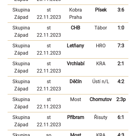
Skupina
st
Kobra
Písek
3:6
Západ
22.11.2023
Praha
Skupina
st
CHB
Tábor
1:0
Západ
22.11.2023
Skupina
st
Letňany
HRO
7:3
Západ
22.11.2023
Skupina
st
Vrchlabí
KRA
2:1
Západ
22.11.2023
Skupina
st
Děčín
Ústí n/L
4:2
Západ
22.11.2023
Skupina
st
Most
Chomutov
2:3p
Západ
22.11.2023
Skupina
st
Příbram
Řisuty
6:1
Západ
22.11.2023
Skupina
so
Most
KRA
4:3