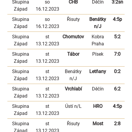
Skupina
so
CHB
Děčín
3:2sn
Západ
16.12.2023
Skupina
so
Řisuty
Benátky
4:5p
Západ
16.12.2023
n/J
Skupina
st
Chomutov
Kobra
5:2
Západ
13.12.2023
Praha
Skupina
st
Tábor
Písek
7:0
Západ
13.12.2023
Skupina
st
Benátky
Letňany
0:2
Západ
13.12.2023
n/J
Skupina
st
Vrchlabí
Děčín
6:2
Západ
13.12.2023
Skupina
st
Ústí n/L
HRO
4:5p
Západ
13.12.2023
Skupina
st
Řisuty
Most
2:8
Západ
13.12.2023