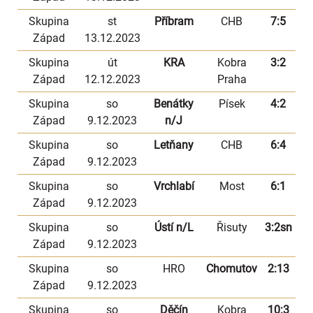
Skupina
st
Příbram
CHB
7:5
Západ
13.12.2023
Skupina
út
KRA
Kobra
3:2
Západ
12.12.2023
Praha
Skupina
so
Benátky
Písek
4:2
Západ
9.12.2023
n/J
Skupina
so
Letňany
CHB
6:4
Západ
9.12.2023
Skupina
so
Vrchlabí
Most
6:1
Západ
9.12.2023
Skupina
so
Ústí n/L
Řisuty
3:2sn
Západ
9.12.2023
Skupina
so
HRO
Chomutov
2:13
Západ
9.12.2023
Skupina
so
Děčín
Kobra
10:3