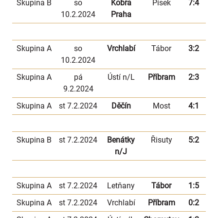
Skupina B
so
Kobra
Písek
7:4
10.2.2024
Praha
Skupina A
so
Vrchlabí
Tábor
3:2
10.2.2024
Skupina A
pá
Ústí n/L
Příbram
2:3
9.2.2024
Skupina A
st 7.2.2024
Děčín
Most
4:1
Skupina B
st 7.2.2024
Benátky
Řisuty
5:2
n/J
Skupina A
st 7.2.2024
Letňany
Tábor
1:5
Skupina A
st 7.2.2024
Vrchlabí
Příbram
0:2