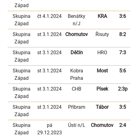
Západ
Skupina
čt 4.1.2024
Benátky
KRA
3:6
Západ
n/J
Skupina
st 3.1.2024
Chomutov
Řisuty
8:2
Západ
Skupina
st 3.1.2024
Děčín
HRO
7:3
Západ
Skupina
st 3.1.2024
Kobra
Most
5:6
Západ
Praha
Skupina
st 3.1.2024
CHB
Písek
2:3p
Západ
Skupina
st 3.1.2024
Příbram
Tábor
3:5
Západ
Skupina
pá
Ústí n/L
Chomutov
2:4
Západ
29.12.2023