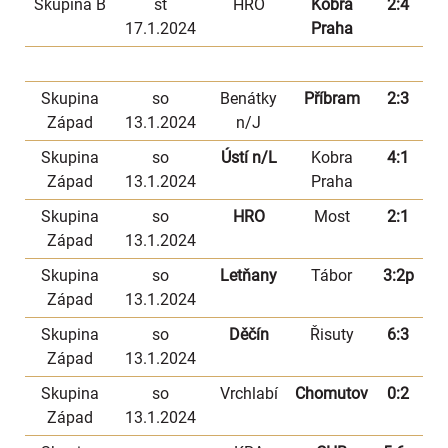
Skupina B
st
HRO
Kobra
2:4
17.1.2024
Praha
Skupina
so
Benátky
Příbram
2:3
Západ
13.1.2024
n/J
Skupina
so
Ústí n/L
Kobra
4:1
Západ
13.1.2024
Praha
Skupina
so
HRO
Most
2:1
Západ
13.1.2024
Skupina
so
Letňany
Tábor
3:2p
Západ
13.1.2024
Skupina
so
Děčín
Řisuty
6:3
Západ
13.1.2024
Skupina
so
Vrchlabí
Chomutov
0:2
Západ
13.1.2024