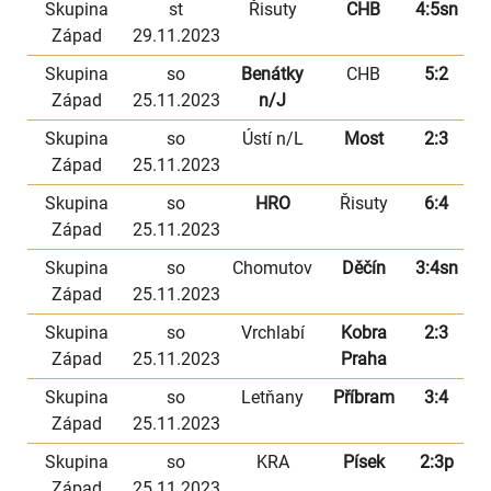
Skupina
st
Řisuty
CHB
4:5sn
Západ
29.11.2023
Skupina
so
Benátky
CHB
5:2
Západ
25.11.2023
n/J
Skupina
so
Ústí n/L
Most
2:3
Západ
25.11.2023
Skupina
so
HRO
Řisuty
6:4
Západ
25.11.2023
Skupina
so
Chomutov
Děčín
3:4sn
Západ
25.11.2023
Skupina
so
Vrchlabí
Kobra
2:3
Západ
25.11.2023
Praha
Skupina
so
Letňany
Příbram
3:4
Západ
25.11.2023
Skupina
so
KRA
Písek
2:3p
Západ
25.11.2023