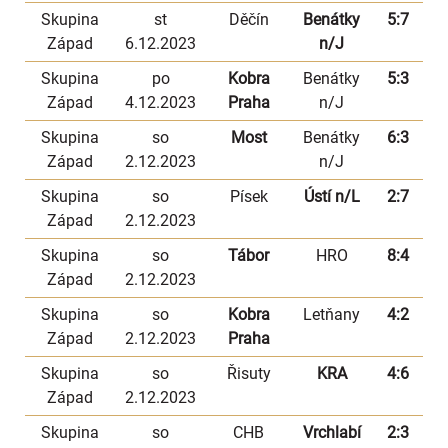
Skupina
st
Děčín
Benátky
5:7
Západ
6.12.2023
n/J
Skupina
po
Kobra
Benátky
5:3
Západ
4.12.2023
Praha
n/J
Skupina
so
Most
Benátky
6:3
Západ
2.12.2023
n/J
Skupina
so
Písek
Ústí n/L
2:7
Západ
2.12.2023
Skupina
so
Tábor
HRO
8:4
Západ
2.12.2023
Skupina
so
Kobra
Letňany
4:2
Západ
2.12.2023
Praha
Skupina
so
Řisuty
KRA
4:6
Západ
2.12.2023
Skupina
so
CHB
Vrchlabí
2:3