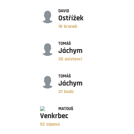
GÓLY
DAVID
Ostřížek
18 branek
ASISTENCE
TOMÁŠ
Jáchym
30 asistencí
BODY
TOMÁŠ
Jáchym
37 bodů
ZÁPASY
MATOUŠ
Venkrbec
52 zápasů
ÚSPĚŠNOST