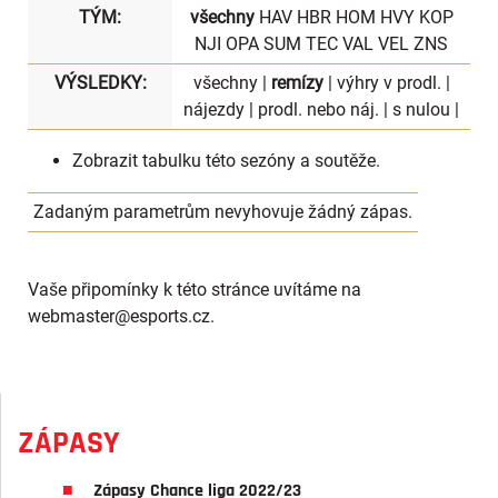
TÝM:
všechny
HAV
HBR
HOM
HVY
KOP
NJI
OPA
SUM
TEC
VAL
VEL
ZNS
VÝSLEDKY:
všechny
|
remízy
|
výhry v prodl.
|
nájezdy
|
prodl. nebo náj.
|
s nulou
|
Zobrazit
tabulku
této sezóny a soutěže.
Zadaným parametrům nevyhovuje žádný zápas.
Vaše připomínky k této stránce uvítáme na
webmaster
@esports.cz.
ZÁPASY
Zápasy Chance liga 2022/23