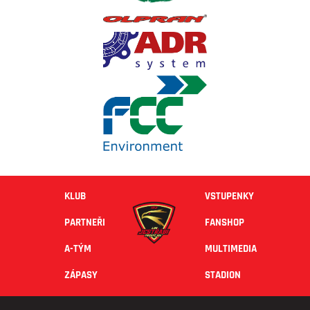
KLUB
VSTUPENKY
PARTNEŘI
FANSHOP
A-TÝM
MULTIMEDIA
ZÁPASY
STADION