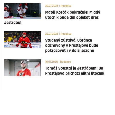
30.07.2026 | Redakce
Matěj Korčák pokračuje! Mladý
útočník bude dál oblékat dres
Jestřábů!
22.07.2026 | Redakce
Studený zůstává. Obránce
odchovaný v Prostějově bude
pokračovat i v další sezoně
16.07.2026 | Redakce
Tomáš Šoustal je Jestřábem! Do
Prostějova přichází elitní útočník