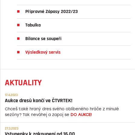
Přípravné Zápasy 2022/23
Tabulka
Bilance se soupeři
Výsledkový servis
AKTUALITY
17.4.2023
Aukce dresů končí ve ČTVRTEK!
Chceš také hraný dres svého oblíbeného hráče z minulé
sezóny? Tak neváhej a zapoj se
DO AUKCE!
27.3.2023
Vstupenky k zakoupení od 16.00