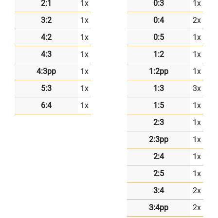
2:1
1x
0:3
1x
3:2
1x
0:4
2x
4:2
1x
0:5
1x
4:3
1x
1:2
1x
4:3pp
1x
1:2pp
1x
5:3
1x
1:3
3x
6:4
1x
1:5
1x
2:3
1x
2:3pp
1x
2:4
1x
2:5
1x
3:4
2x
3:4pp
2x