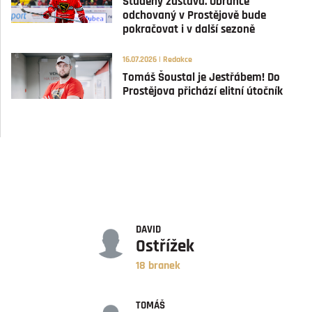
Studený zůstává. Obránce
odchovaný v Prostějově bude
pokračovat i v další sezoně
16.07.2026 | Redakce
Tomáš Šoustal je Jestřábem! Do
Prostějova přichází elitní útočník
GÓLY
DAVID
Ostřížek
18 branek
ASISTENCE
TOMÁŠ