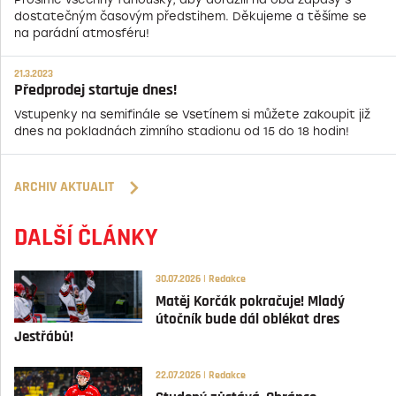
dostatečným časovým předstihem. Děkujeme a těšíme se
na parádní atmosféru!
21.3.2023
Předprodej startuje dnes!
Vstupenky na semifinále se Vsetínem si můžete zakoupit již
dnes na pokladnách zimního stadionu od 15 do 18 hodin!
ARCHIV AKTUALIT
DALŠÍ ČLÁNKY
30.07.2026 | Redakce
Matěj Korčák pokračuje! Mladý
útočník bude dál oblékat dres
Jestřábů!
22.07.2026 | Redakce