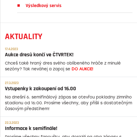
Výsledkový servis
AKTUALITY
17.4.2023
Aukce dresů končí ve ČTVRTEK!
Chceš také hraný dres svého oblíbeného hráče z minulé
sezóny? Tak neváhej a zapoj se
DO AUKCE!
27.3.2023
Vstupenky k zakoupení od 16.00
Na dnešní 6. semifinálový zápas se otevřou pokladny zimního
stadionu od 16:00. Prosíme všechny, aby přišli s dostatečným
časovým předstihem!
22.3.2023
Informace k semifinále!
Prosíme všechny fanoušky, aby dorazili na oba zápasy s