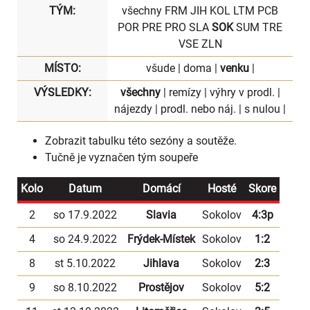
TÝM:
všechny
FRM
JIH
KOL
LTM
PCB
POR
PRE
PRO
SLA
SOK
SUM
TRE
VSE
ZLN
MÍSTO:
všude
|
doma
|
venku
|
VÝSLEDKY:
všechny
|
remízy
|
výhry v prodl.
|
nájezdy
|
prodl. nebo náj.
|
s nulou
|
Zobrazit
tabulku
této sezóny a soutěže.
Tučně je vyznačen tým soupeře
Kolo
Datum
Domácí
Hosté
Skore
2
so 17.9.2022
Slavia
Sokolov
4:3p
4
so 24.9.2022
Frýdek-Místek
Sokolov
1:2
8
st 5.10.2022
Jihlava
Sokolov
2:3
9
so 8.10.2022
Prostějov
Sokolov
5:2