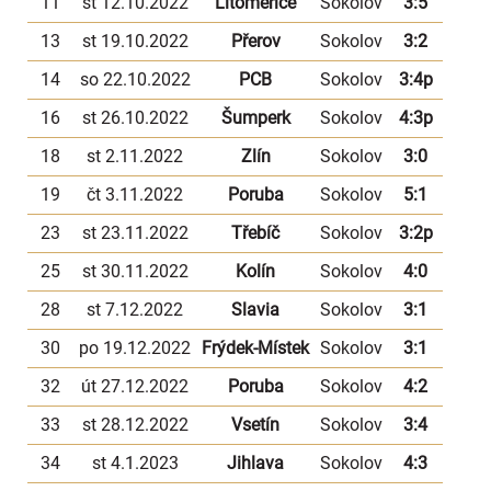
11
st 12.10.2022
Litoměřice
Sokolov
3:5
13
st 19.10.2022
Přerov
Sokolov
3:2
14
so 22.10.2022
PCB
Sokolov
3:4p
16
st 26.10.2022
Šumperk
Sokolov
4:3p
18
st 2.11.2022
Zlín
Sokolov
3:0
19
čt 3.11.2022
Poruba
Sokolov
5:1
23
st 23.11.2022
Třebíč
Sokolov
3:2p
25
st 30.11.2022
Kolín
Sokolov
4:0
28
st 7.12.2022
Slavia
Sokolov
3:1
30
po 19.12.2022
Frýdek-Místek
Sokolov
3:1
32
út 27.12.2022
Poruba
Sokolov
4:2
33
st 28.12.2022
Vsetín
Sokolov
3:4
34
st 4.1.2023
Jihlava
Sokolov
4:3