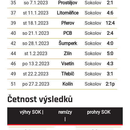
35
so 7.1.2023
Prostějov
Sokolov
2:1
37
st 11.1.2023
Litoměřice
Sokolov
4:6
39
st 18.1.2023
Přerov
Sokolov
12:4
40
so 21.1.2023
PCB
Sokolov
2:4
42
so 28.1.2023
Šumperk
Sokolov
4:0
44
st 1.2.2023
Zlín
Sokolov
5:0
46
po 13.2.2023
Vsetín
Sokolov
4:3
49
st 22.2.2023
Třebíč
Sokolov
3:1
51
po 27.2.2023
Kolín
Sokolov
2:1p
Četnost výsledků
výhry SOK |
remízy
prohry SOK
|