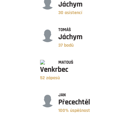
Jáchym
30 asistencí
BODY
TOMÁŠ
Jáchym
37 bodů
ZÁPASY
MATOUŠ
Venkrbec
52 zápasů
ÚSPĚŠNOST
JAN
Přecechtěl
100% úspěšnost