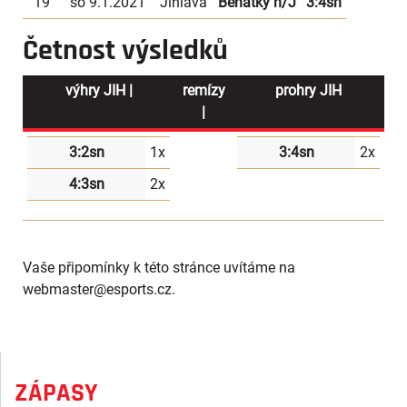
19
so 9.1.2021
Jihlava
Benátky n/J
3:4sn
Četnost výsledků
výhry JIH |
remízy
prohry JIH
|
3:2sn
1x
3:4sn
2x
4:3sn
2x
Vaše připomínky k této stránce uvítáme na
webmaster
@esports.cz.
ZÁPASY