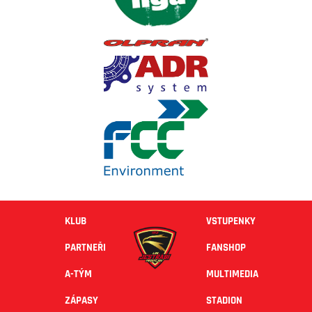
KLUB
VSTUPENKY
PARTNEŘI
FANSHOP
A-TÝM
MULTIMEDIA
ZÁPASY
STADION