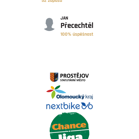
52 zápasů
ÚSPĚŠNOST
JAN
Přecechtěl
100% úspěšnost