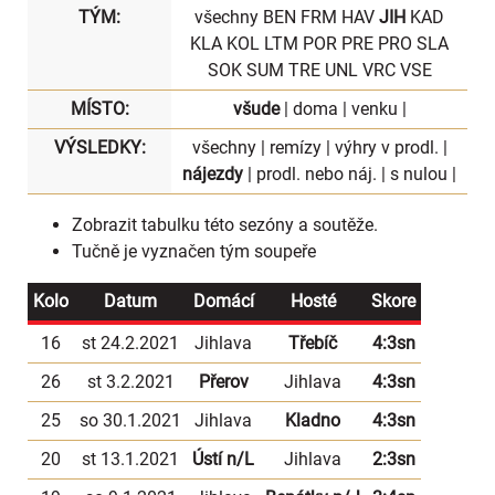
TÝM:
všechny
BEN
FRM
HAV
JIH
KAD
KLA
KOL
LTM
POR
PRE
PRO
SLA
SOK
SUM
TRE
UNL
VRC
VSE
MÍSTO:
všude
|
doma
|
venku
|
VÝSLEDKY:
všechny
|
remízy
|
výhry v prodl.
|
nájezdy
|
prodl. nebo náj.
|
s nulou
|
Zobrazit
tabulku
této sezóny a soutěže.
Tučně je vyznačen tým soupeře
Kolo
Datum
Domácí
Hosté
Skore
16
st 24.2.2021
Jihlava
Třebíč
4:3sn
26
st 3.2.2021
Přerov
Jihlava
4:3sn
25
so 30.1.2021
Jihlava
Kladno
4:3sn
20
st 13.1.2021
Ústí n/L
Jihlava
2:3sn