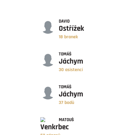
GÓLY
DAVID
Ostřížek
18 branek
ASISTENCE
TOMÁŠ
Jáchym
30 asistencí
BODY
TOMÁŠ
Jáchym
37 bodů
ZÁPASY
MATOUŠ
Venkrbec