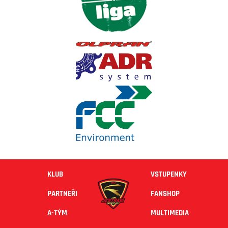
KLUB
VSTUPENKY
PARTNEŘI
FANSHOP
A-TÝM
MULTIMEDIA