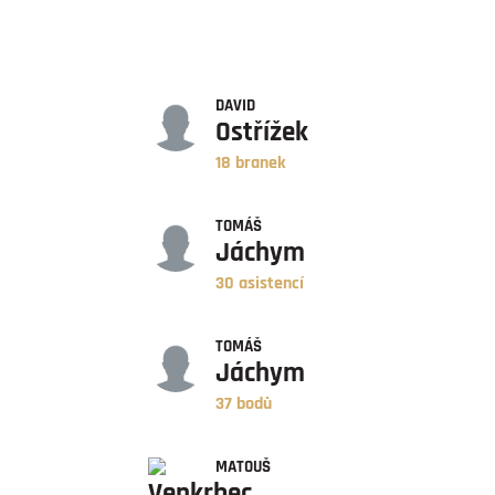
GÓLY
DAVID
Ostřížek
18 branek
ASISTENCE
TOMÁŠ
Jáchym
30 asistencí
BODY
TOMÁŠ
Jáchym
37 bodů
ZÁPASY
MATOUŠ
Venkrbec