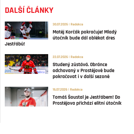
DALŠÍ ČLÁNKY
30.07.2026 | Redakce
Matěj Korčák pokračuje! Mladý
útočník bude dál oblékat dres
Jestřábů!
22.07.2026 | Redakce
Studený zůstává. Obránce
odchovaný v Prostějově bude
pokračovat i v další sezoně
16.07.2026 | Redakce
Tomáš Šoustal je Jestřábem! Do
Prostějova přichází elitní útočník