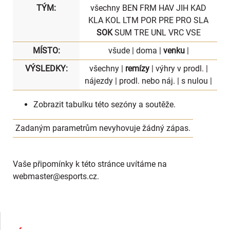
TÝM:
všechny
BEN
FRM
HAV
JIH
KAD
KLA
KOL
LTM
POR
PRE
PRO
SLA
SOK
SUM
TRE
UNL
VRC
VSE
MÍSTO:
všude
|
doma
|
venku
|
VÝSLEDKY:
všechny
|
remízy
|
výhry v prodl.
|
nájezdy
|
prodl. nebo náj.
|
s nulou
|
Zobrazit
tabulku
této sezóny a soutěže.
Zadaným parametrům nevyhovuje žádný zápas.
Vaše připomínky k této stránce uvítáme na
webmaster
@esports.cz.