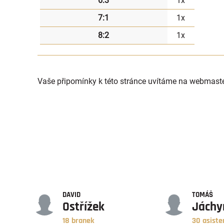
6:3
1x
7:1
1x
8:2
1x
Vaše připomínky k této stránce uvítáme na webmast
GÓLY
ASISTENCE
DAVID
TOMÁŠ
Ostřížek
Jách
18 branek
30 asiste