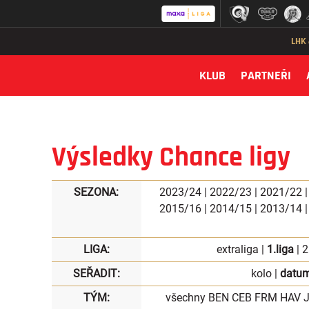
LHK
KLUB
PARTNEŘI
Výsledky Chance ligy
SEZONA:
2023/24
|
2022/23
|
2021/22
2015/16
|
2014/15
|
2013/14
LIGA:
extraliga
|
1.liga
|
2
SEŘADIT:
kolo
|
datu
TÝM:
všechny
BEN
CEB
FRM
HAV
J