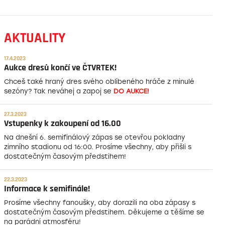
AKTUALITY
17.4.2023
Aukce dresů končí ve ČTVRTEK!
Chceš také hraný dres svého oblíbeného hráče z minulé
sezóny? Tak neváhej a zapoj se
DO AUKCE!
27.3.2023
Vstupenky k zakoupení od 16.00
Na dnešní 6. semifinálový zápas se otevřou pokladny
zimního stadionu od 16:00. Prosíme všechny, aby přišli s
dostatečným časovým předstihem!
22.3.2023
Informace k semifinále!
Prosíme všechny fanoušky, aby dorazili na oba zápasy s
dostatečným časovým předstihem. Děkujeme a těšíme se
na parádní atmosféru!