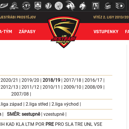
 JESTŘÁBI PROSTĚJOV
VÍTĚZ 2. LIGY 2013/2
A-TÝM
ZÁPASY
VSTUPENKY
F
|
2020/21
|
2019/20
|
2018/19
|
2017/18
|
2016/17
|
|
2012/13
|
2011/12
|
2010/11
|
2009/10
|
2008/09
|
2007/08
|
.liga západ
|
2.liga střed
|
2.liga východ
|
m
|
SMĚR:
sestupně
|
vzestupně
|
IH
KAD
KLA
LTM
POR
PRE
PRO
SLA
TRE
UNL
VSE