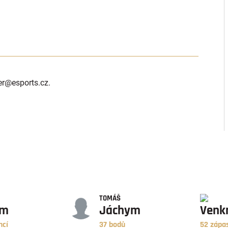
er
@esports.cz.
BODY
ZÁPASY
TOMÁŠ
ym
Jáchym
Venk
ncí
37 bodů
52 zápa