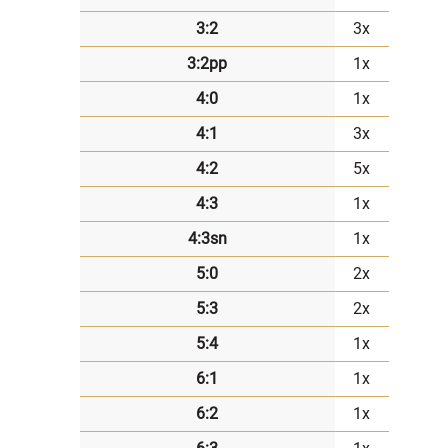
3:2
3x
3:2pp
1x
4:0
1x
4:1
3x
4:2
5x
4:3
1x
4:3sn
1x
5:0
2x
5:3
2x
5:4
1x
6:1
1x
6:2
1x