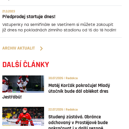
21.3.2023
Předprodej startuje dnes!
Vstupenky na semifinále se Vsetínem si můžete zakoupit
již dnes na pokladnách zimního stadionu od 15 do 18 hodin!
ARCHIV AKTUALIT
DALŠÍ ČLÁNKY
30.07.2026 | Redakce
Matěj Korčák pokračuje! Mladý
útočník bude dál oblékat dres
Jestřábů!
22.07.2026 | Redakce
Studený zůstává. Obránce
odchovaný v Prostějově bude
pokračovat i v další sezoně