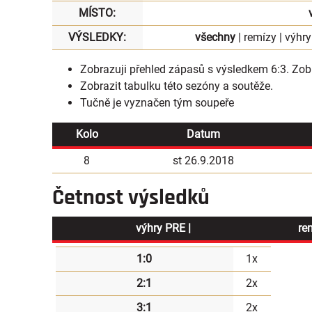
MÍSTO:
VÝSLEDKY:
všechny
|
remízy
|
výhry
Zobrazuji přehled zápasů s výsledkem 6:3.
Zobr
Zobrazit
tabulku
této sezóny a soutěže.
Tučně je vyznačen tým soupeře
Kolo
Datum
8
st 26.9.2018
Četnost výsledků
výhry PRE |
re
1:0
1x
2:1
2x
3:1
2x