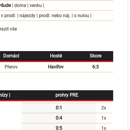
všude
|
doma
|
venku
|
 v prodl.
|
nájezdy
|
prodl. nebo náj.
|
s nulou
|
azit vše
Domácí
Hosté
Skore
Přerov
Havířov
6:3
mízy |
prohry PRE
0:1
2x
0:4
1x
0:5
1x