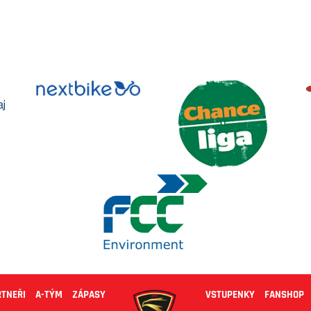
RTNEŘI
A-TÝM
ZÁPASY
VSTUPENKY
FANSHOP