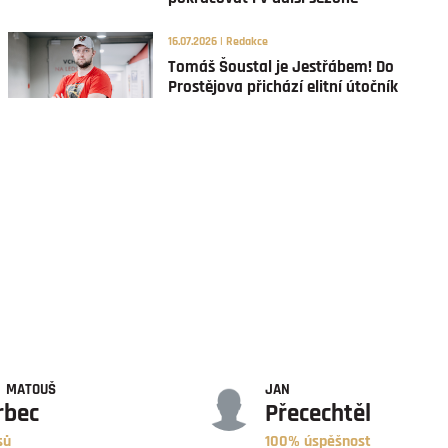
16.07.2026 | Redakce
Tomáš Šoustal je Jestřábem! Do
Prostějova přichází elitní útočník
ÚSPĚŠNOST
MATOUŠ
JAN
rbec
Přecechtěl
sů
100% úspěšnost