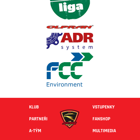
KLUB
VSTUPENKY
PARTNEŘI
FANSHOP
A-TÝM
MULTIMEDIA