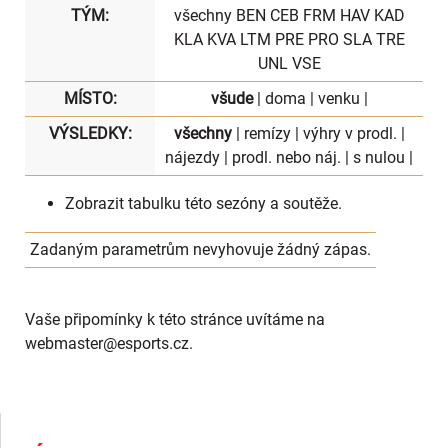
TÝM:
všechny
BEN
CEB
FRM
HAV
KAD
KLA
KVA
LTM
PRE
PRO
SLA
TRE
UNL
VSE
MÍSTO:
všude
|
doma
|
venku
|
VÝSLEDKY:
všechny
|
remízy
|
výhry v prodl.
|
nájezdy
|
prodl. nebo náj.
|
s nulou
|
Zobrazit
tabulku
této sezóny a soutěže.
Zadaným parametrům nevyhovuje žádný zápas.
Vaše připomínky k této stránce uvítáme na
webmaster
@esports.cz.