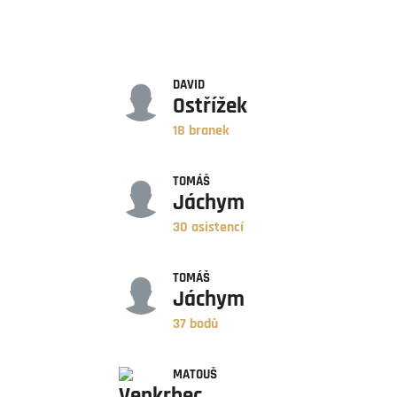
GÓLY
DAVID
Ostřížek
18 branek
ASISTENCE
TOMÁŠ
Jáchym
30 asistencí
BODY
TOMÁŠ
Jáchym
37 bodů
ZÁPASY
MATOUŠ
Venkrbec