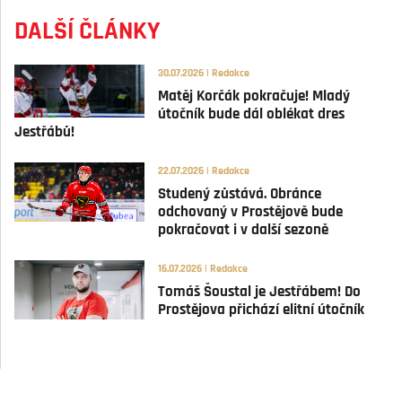
DALŠÍ ČLÁNKY
30.07.2026 | Redakce
Matěj Korčák pokračuje! Mladý
útočník bude dál oblékat dres
Jestřábů!
22.07.2026 | Redakce
Studený zůstává. Obránce
odchovaný v Prostějově bude
pokračovat i v další sezoně
16.07.2026 | Redakce
Tomáš Šoustal je Jestřábem! Do
Prostějova přichází elitní útočník