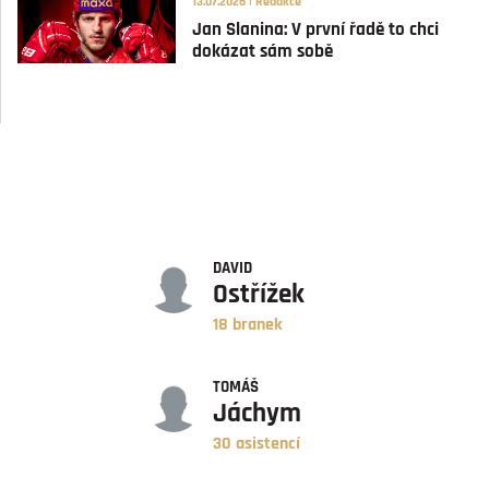
13.07.2026 | Redakce
Jan Slanina: V první řadě to chci
dokázat sám sobě
GÓLY
DAVID
Ostřížek
18 branek
ASISTENCE
TOMÁŠ
Jáchym
30 asistencí
BODY