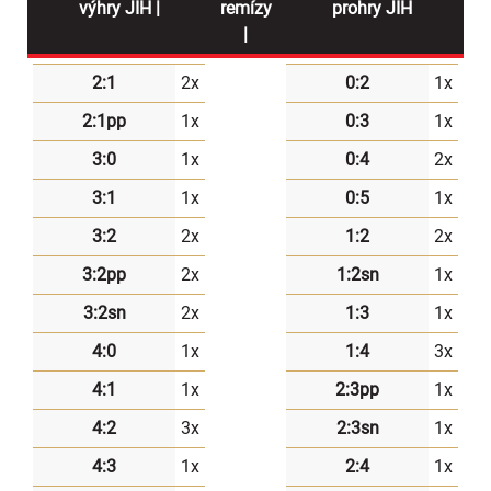
výhry JIH |
remízy
prohry JIH
|
2:1
2x
0:2
1x
2:1pp
1x
0:3
1x
3:0
1x
0:4
2x
3:1
1x
0:5
1x
3:2
2x
1:2
2x
3:2pp
2x
1:2sn
1x
3:2sn
2x
1:3
1x
4:0
1x
1:4
3x
4:1
1x
2:3pp
1x
4:2
3x
2:3sn
1x
4:3
1x
2:4
1x