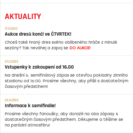
AKTUALITY
17.4.2023
Aukce dresů končí ve ČTVRTEK!
Chceš také hraný dres svého oblíbeného hráče z minulé
sezóny? Tak neváhej a zapoj se
DO AUKCE!
27.3.2023
Vstupenky k zakoupení od 16.00
Na dnešní 6. semifinálový zápas se otevřou pokladny zimního
stadionu od 16:00. Prosíme všechny, aby přišli s dostatečným
časovým předstihem!
22.3.2023
Informace k semifinále!
Prosíme všechny fanoušky, aby dorazili na oba zápasy s
dostatečným časovým předstihem. Děkujeme a těšíme se
na parádní atmosféru!