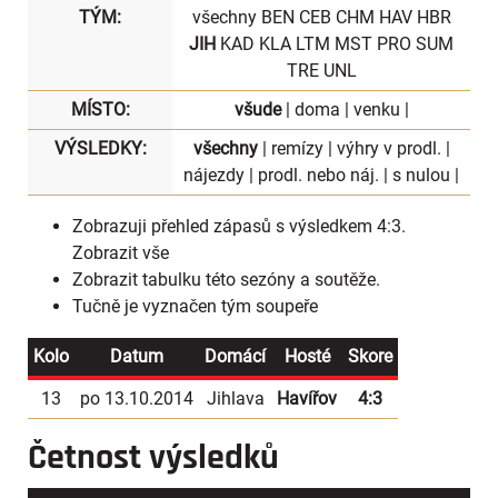
TÝM:
všechny
BEN
CEB
CHM
HAV
HBR
JIH
KAD
KLA
LTM
MST
PRO
SUM
TRE
UNL
MÍSTO:
všude
|
doma
|
venku
|
VÝSLEDKY:
všechny
|
remízy
|
výhry v prodl.
|
nájezdy
|
prodl. nebo náj.
|
s nulou
|
Zobrazuji přehled zápasů s výsledkem 4:3.
Zobrazit vše
Zobrazit
tabulku
této sezóny a soutěže.
Tučně je vyznačen tým soupeře
Kolo
Datum
Domácí
Hosté
Skore
13
po 13.10.2014
Jihlava
Havířov
4:3
Četnost výsledků