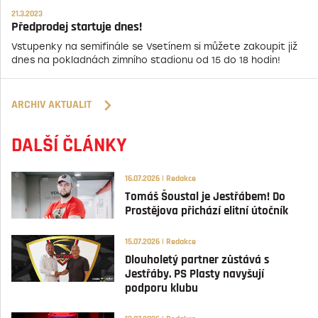
21.3.2023
Předprodej startuje dnes!
Vstupenky na semifinále se Vsetínem si můžete zakoupit již
dnes na pokladnách zimního stadionu od 15 do 18 hodin!
ARCHIV AKTUALIT
DALŠÍ ČLÁNKY
16.07.2026 | Redakce
Tomáš Šoustal je Jestřábem! Do
Prostějova přichází elitní útočník
15.07.2026 | Redakce
Dlouholetý partner zůstává s
Jestřáby. PS Plasty navyšují
podporu klubu