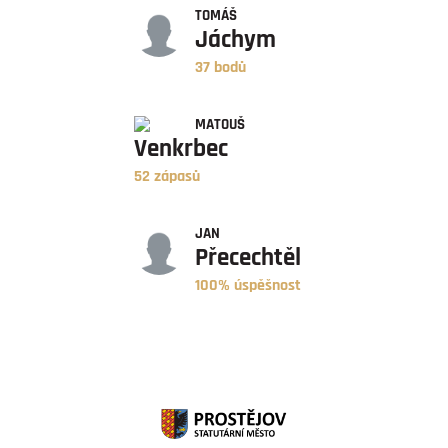
TOMÁŠ
Jáchym
37 bodů
ZÁPASY
MATOUŠ
Venkrbec
52 zápasů
ÚSPĚŠNOST
JAN
Přecechtěl
100% úspěšnost