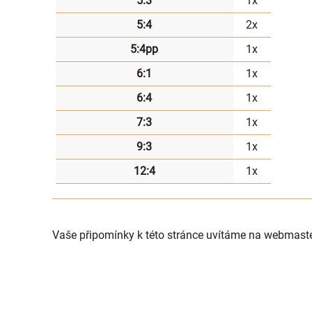
5:3
1x
5:4
2x
5:4pp
1x
6:1
1x
6:4
1x
7:3
1x
9:3
1x
12:4
1x
Vaše připomínky k této stránce uvítáme na webmast