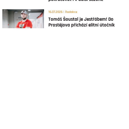
16.07.2026 | Redakce
Tomáš Šoustal je Jestřábem! Do
Prostějova přichází elitní útočník