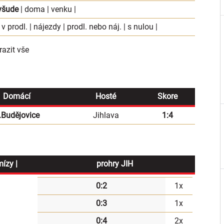
všude
|
doma
|
venku
|
 v prodl.
|
nájezdy
|
prodl. nebo náj.
|
s nulou
|
azit vše
Domácí
Hosté
Skore
.Budějovice
Jihlava
1:4
mízy |
prohry JIH
0:2
1x
0:3
1x
0:4
2x