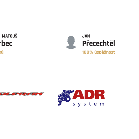
ÚSPĚŠNOST
MATOUŠ
JAN
rbec
Přecechtěl
sů
100% úspěšnost