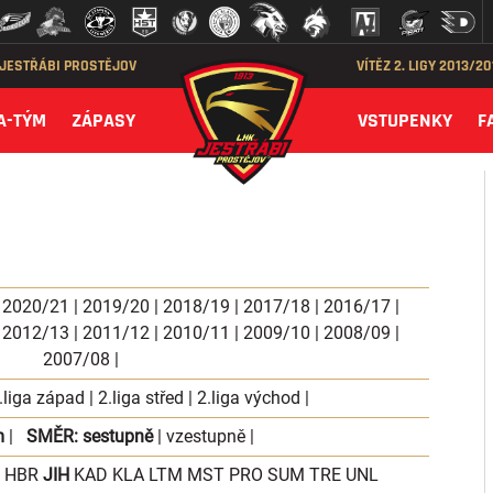
 JESTŘÁBI PROSTĚJOV
VÍTĚZ 2. LIGY 2013/2
A-TÝM
ZÁPASY
VSTUPENKY
F
|
2020/21
|
2019/20
|
2018/19
|
2017/18
|
2016/17
|
|
2012/13
|
2011/12
|
2010/11
|
2009/10
|
2008/09
|
2007/08
|
.liga západ
|
2.liga střed
|
2.liga východ
|
m
|
SMĚR:
sestupně
|
vzestupně
|
HBR
JIH
KAD
KLA
LTM
MST
PRO
SUM
TRE
UNL