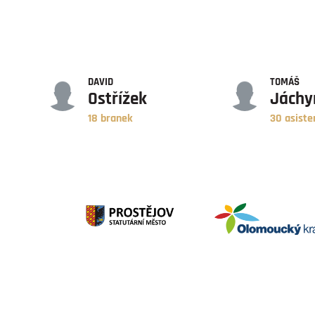
GÓLY
ASISTENCE
DAVID
TOMÁŠ
Ostřížek
Jách
18 branek
30 asiste