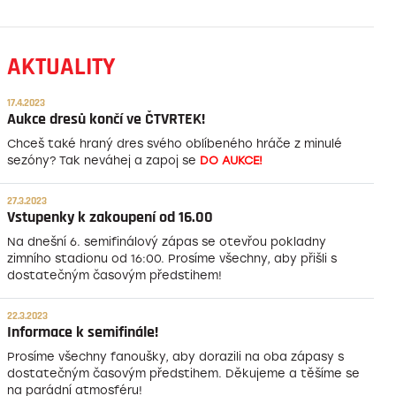
AKTUALITY
17.4.2023
Aukce dresů končí ve ČTVRTEK!
Chceš také hraný dres svého oblíbeného hráče z minulé
sezóny? Tak neváhej a zapoj se
DO AUKCE!
27.3.2023
Vstupenky k zakoupení od 16.00
Na dnešní 6. semifinálový zápas se otevřou pokladny
zimního stadionu od 16:00. Prosíme všechny, aby přišli s
dostatečným časovým předstihem!
22.3.2023
Informace k semifinále!
Prosíme všechny fanoušky, aby dorazili na oba zápasy s
dostatečným časovým předstihem. Děkujeme a těšíme se
na parádní atmosféru!