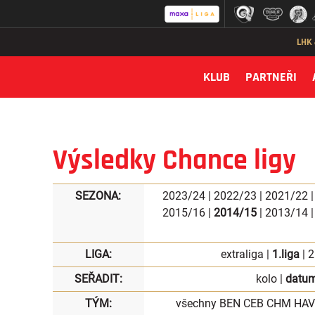
LHK
KLUB
PARTNEŘI
Výsledky Chance ligy
SEZONA:
2023/24
|
2022/23
|
2021/22
2015/16
|
2014/15
|
2013/14
LIGA:
extraliga
|
1.liga
|
2
SEŘADIT:
kolo
|
datu
TÝM:
všechny
BEN
CEB
CHM
HAV