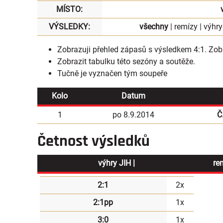
MÍSTO:
VÝSLEDKY:
všechny
|
remízy
|
výhry
Zobrazuji přehled zápasů s výsledkem 4:1.
Zobr
Zobrazit
tabulku
této sezóny a soutěže.
Tučně je vyznačen tým soupeře
Kolo
Datum
1
po 8.9.2014
Č
Četnost výsledků
výhry JIH |
re
2:1
2x
2:1pp
1x
3:0
1x