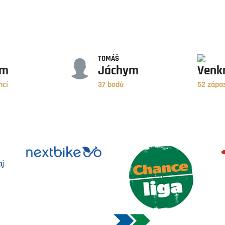
BODY
ZÁPASY
TOMÁŠ
ym
Jáchym
Venk
ncí
37 bodů
52 zápa