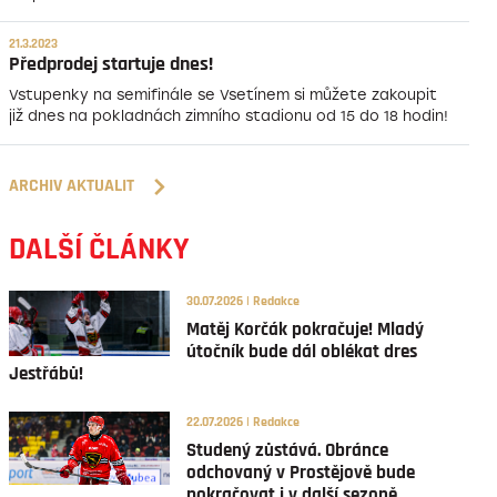
21.3.2023
Předprodej startuje dnes!
Vstupenky na semifinále se Vsetínem si můžete zakoupit
již dnes na pokladnách zimního stadionu od 15 do 18 hodin!
ARCHIV AKTUALIT
DALŠÍ ČLÁNKY
30.07.2026 | Redakce
Matěj Korčák pokračuje! Mladý
útočník bude dál oblékat dres
Jestřábů!
22.07.2026 | Redakce
Studený zůstává. Obránce
odchovaný v Prostějově bude
pokračovat i v další sezoně