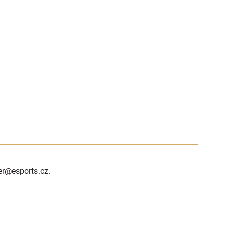
er
@esports.cz.