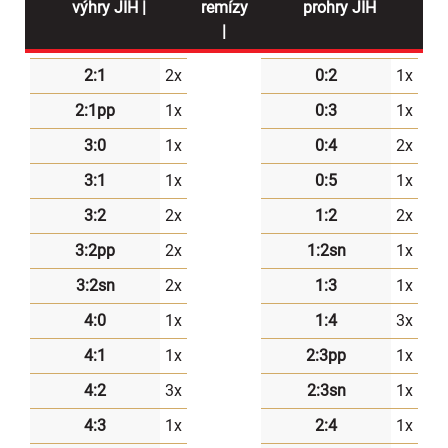
výhry JIH |
remízy
prohry JIH
|
2:1
2x
0:2
1x
2:1pp
1x
0:3
1x
3:0
1x
0:4
2x
3:1
1x
0:5
1x
3:2
2x
1:2
2x
3:2pp
2x
1:2sn
1x
3:2sn
2x
1:3
1x
4:0
1x
1:4
3x
4:1
1x
2:3pp
1x
4:2
3x
2:3sn
1x
4:3
1x
2:4
1x