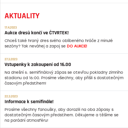
AKTUALITY
17.4.2023
Aukce dresů končí ve ČTVRTEK!
Chceš také hraný dres svého oblíbeného hráče z minulé
sezóny? Tak neváhej a zapoj se
DO AUKCE!
27.3.2023
Vstupenky k zakoupení od 16.00
Na dnešní 6. semifinálový zápas se otevřou pokladny zimního
stadionu od 16:00. Prosíme všechny, aby přišli s dostatečným
časovým předstihem!
22.3.2023
Informace k semifinále!
Prosíme všechny fanoušky, aby dorazili na oba zápasy s
dostatečným časovým předstihem. Děkujeme a těšíme se
na parádní atmosféru!