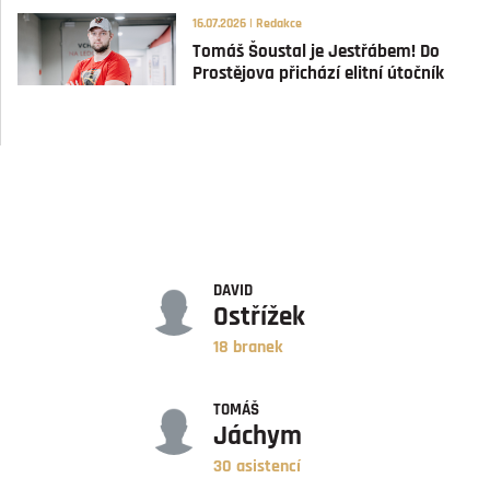
16.07.2026 | Redakce
Tomáš Šoustal je Jestřábem! Do
Prostějova přichází elitní útočník
GÓLY
DAVID
Ostřížek
18 branek
ASISTENCE
TOMÁŠ
Jáchym
30 asistencí