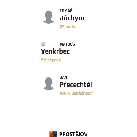
BODY
TOMÁŠ
Jáchym
37 bodů
ZÁPASY
MATOUŠ
Venkrbec
52 zápasů
ÚSPĚŠNOST
JAN
Přecechtěl
100% úspěšnost