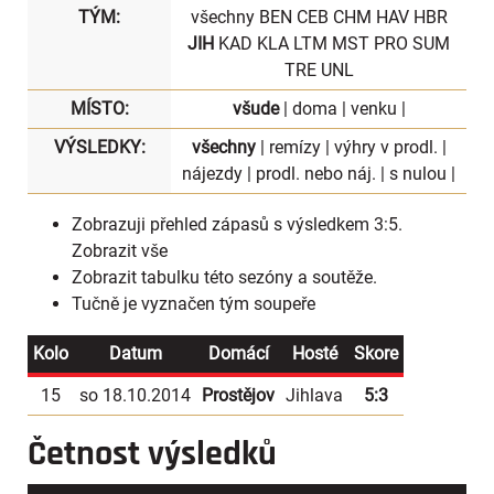
TÝM:
všechny
BEN
CEB
CHM
HAV
HBR
JIH
KAD
KLA
LTM
MST
PRO
SUM
TRE
UNL
MÍSTO:
všude
|
doma
|
venku
|
VÝSLEDKY:
všechny
|
remízy
|
výhry v prodl.
|
nájezdy
|
prodl. nebo náj.
|
s nulou
|
Zobrazuji přehled zápasů s výsledkem 3:5.
Zobrazit vše
Zobrazit
tabulku
této sezóny a soutěže.
Tučně je vyznačen tým soupeře
Kolo
Datum
Domácí
Hosté
Skore
15
so 18.10.2014
Prostějov
Jihlava
5:3
Četnost výsledků