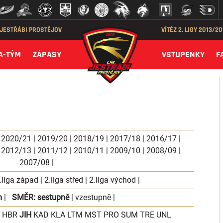
 JESTŘÁBI PROSTĚJOV
VÍTĚZ 2. LIGY 2013/2
A-TÝM
ZÁPASY
VSTUPENKY
F
|
2020/21
|
2019/20
|
2018/19
|
2017/18
|
2016/17
|
|
2012/13
|
2011/12
|
2010/11
|
2009/10
|
2008/09
|
2007/08
|
.liga západ
|
2.liga střed
|
2.liga východ
|
m
|
SMĚR:
sestupně
|
vzestupně
|
HBR
JIH
KAD
KLA
LTM
MST
PRO
SUM
TRE
UNL