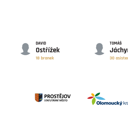
GÓLY
ASISTENCE
DAVID
TOMÁŠ
Ostřížek
Jách
18 branek
30 asiste