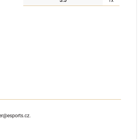
3:5
1x
er
@esports.cz.