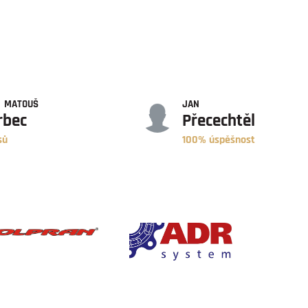
ÚSPĚŠNOST
MATOUŠ
JAN
rbec
Přecechtěl
sů
100% úspěšnost