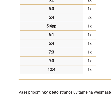
5:2
2x
5:3
1x
5:4
2x
5:4pp
1x
6:1
1x
6:4
1x
7:3
1x
9:3
1x
12:4
1x
Vaše připomínky k této stránce uvítáme na webmast