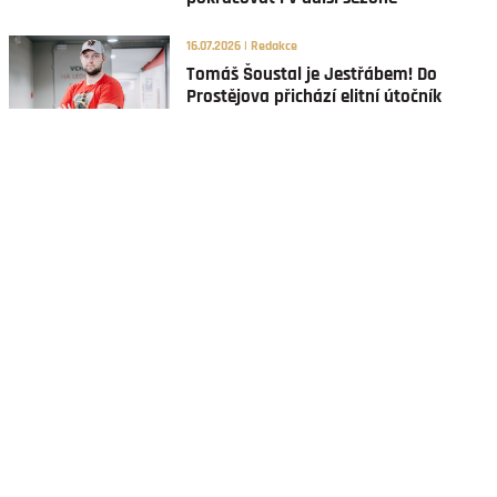
16.07.2026 | Redakce
Tomáš Šoustal je Jestřábem! Do
Prostějova přichází elitní útočník