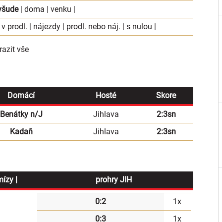
všude
|
doma
|
venku
|
 v prodl.
|
nájezdy
|
prodl. nebo náj.
|
s nulou
|
azit vše
Domácí
Hosté
Skore
Benátky n/J
Jihlava
2:3sn
Kadaň
Jihlava
2:3sn
mízy |
prohry JIH
0:2
1x
0:3
1x