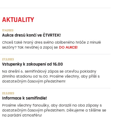
AKTUALITY
17.4.2023
Aukce dresů končí ve ČTVRTEK!
Chceš také hraný dres svého oblíbeného hráče z minulé
sezóny? Tak neváhej a zapoj se
DO AUKCE!
27.3.2023
Vstupenky k zakoupení od 16.00
Na dnešní 6. semifinálový zápas se otevřou pokladny
zimního stadionu od 16:00. Prosíme všechny, aby přišli s
dostatečným časovým předstihem!
22.3.2023
Informace k semifinále!
Prosíme všechny fanoušky, aby dorazili na oba zápasy s
dostatečným časovým předstihem. Děkujeme a těšíme se
na parádní atmosféru!