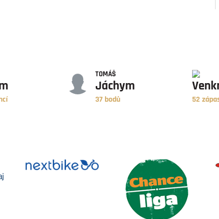
BODY
ZÁPASY
TOMÁŠ
ym
Jáchym
Venk
ncí
37 bodů
52 zápa