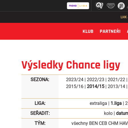
LHK
KLUB
PARTNEŘI
Výsledky Chance ligy
SEZONA:
2023/24
|
2022/23
|
2021/22
2015/16
|
2014/15
|
2013/14
LIGA:
extraliga
|
1.liga
|
2
SEŘADIT:
kolo
|
datu
TÝM:
všechny
BEN
CEB
CHM
HAV