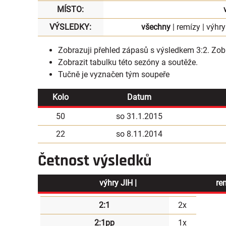
MÍSTO:
VÝSLEDKY:
všechny
|
remízy
|
výhry
Zobrazuji přehled zápasů s výsledkem 3:2.
Zobr
Zobrazit
tabulku
této sezóny a soutěže.
Tučně je vyznačen tým soupeře
Kolo
Datum
50
so 31.1.2015
22
so 8.11.2014
Četnost výsledků
výhry JIH |
re
2:1
2x
2:1pp
1x