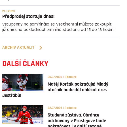
21.3.2023
Předprodej startuje dnes!
Vstupenky na semifinále se Vsetínem si můžete zakoupit
již dnes na pokladnách zimního stadionu od 15 do 18 hodin!
ARCHIV AKTUALIT
DALŠÍ ČLÁNKY
30.07.2026 | Redakce
Matěj Korčák pokračuje! Mladý
útočník bude dál oblékat dres
Jestřábů!
22.07.2026 | Redakce
Studený zůstává. Obránce
odchovaný v Prostějově bude
pokračovat i v další sezoně