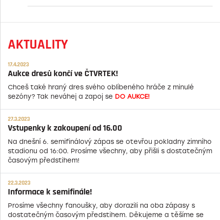
AKTUALITY
17.4.2023
Aukce dresů končí ve ČTVRTEK!
Chceš také hraný dres svého oblíbeného hráče z minulé
sezóny? Tak neváhej a zapoj se
DO AUKCE!
27.3.2023
Vstupenky k zakoupení od 16.00
Na dnešní 6. semifinálový zápas se otevřou pokladny zimního
stadionu od 16:00. Prosíme všechny, aby přišli s dostatečným
časovým předstihem!
22.3.2023
Informace k semifinále!
Prosíme všechny fanoušky, aby dorazili na oba zápasy s
dostatečným časovým předstihem. Děkujeme a těšíme se