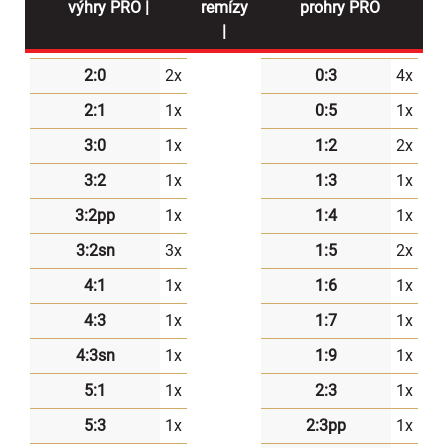
výhry PRO |
remízy
prohry PRO
|
2:0
2x
0:3
4x
2:1
1x
0:5
1x
3:0
1x
1:2
2x
3:2
1x
1:3
1x
3:2pp
1x
1:4
1x
3:2sn
3x
1:5
2x
4:1
1x
1:6
1x
4:3
1x
1:7
1x
4:3sn
1x
1:9
1x
5:1
1x
2:3
1x
5:3
1x
2:3pp
1x