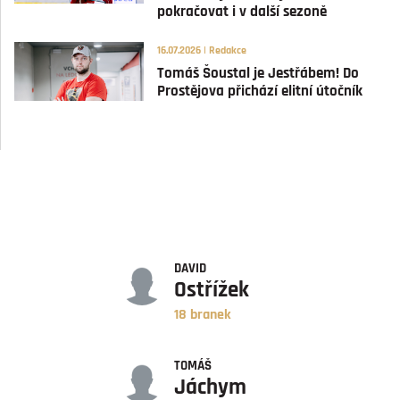
pokračovat i v další sezoně
16.07.2026 | Redakce
Tomáš Šoustal je Jestřábem! Do
Prostějova přichází elitní útočník
GÓLY
DAVID
Ostřížek
18 branek
ASISTENCE
TOMÁŠ
Jáchym