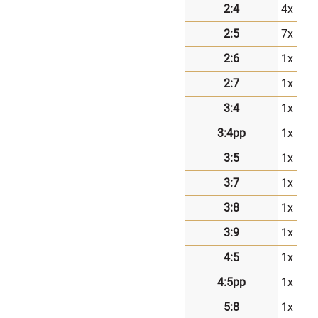
2:4
4x
2:5
7x
2:6
1x
2:7
1x
3:4
1x
3:4pp
1x
3:5
1x
3:7
1x
3:8
1x
3:9
1x
4:5
1x
4:5pp
1x
5:8
1x