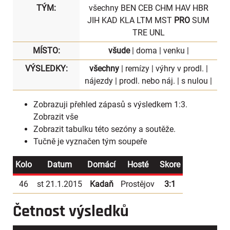
TÝM:
všechny
BEN
CEB
CHM
HAV
HBR
JIH
KAD
KLA
LTM
MST
PRO
SUM
TRE
UNL
MÍSTO:
všude
|
doma
|
venku
|
VÝSLEDKY:
všechny
|
remízy
|
výhry v prodl.
|
nájezdy
|
prodl. nebo náj.
|
s nulou
|
Zobrazuji přehled zápasů s výsledkem 1:3.
Zobrazit vše
Zobrazit
tabulku
této sezóny a soutěže.
Tučně je vyznačen tým soupeře
Kolo
Datum
Domácí
Hosté
Skore
46
st 21.1.2015
Kadaň
Prostějov
3:1
Četnost výsledků