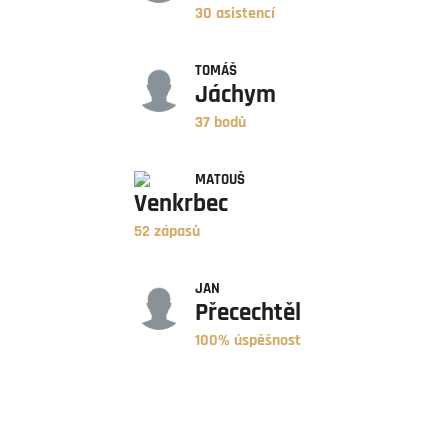
30 asistencí
BODY
TOMÁŠ
Jáchym
37 bodů
ZÁPASY
MATOUŠ
Venkrbec
52 zápasů
ÚSPĚŠNOST
JAN
Přecechtěl
100% úspěšnost