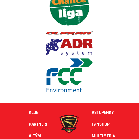
KLUB
VSTUPENKY
PARTNEŘI
FANSHOP
A-TÝM
MULTIMEDIA