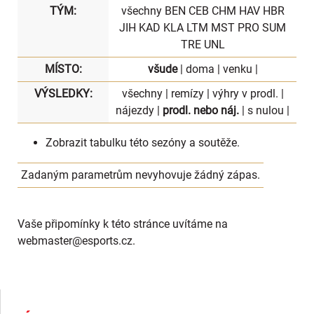
TÝM:
všechny
BEN
CEB
CHM
HAV
HBR
JIH
KAD
KLA
LTM
MST
PRO
SUM
TRE
UNL
MÍSTO:
všude
|
doma
|
venku
|
VÝSLEDKY:
všechny
|
remízy
|
výhry v prodl.
|
nájezdy
|
prodl. nebo náj.
|
s nulou
|
Zobrazit
tabulku
této sezóny a soutěže.
Zadaným parametrům nevyhovuje žádný zápas.
Vaše připomínky k této stránce uvítáme na
webmaster
@esports.cz.