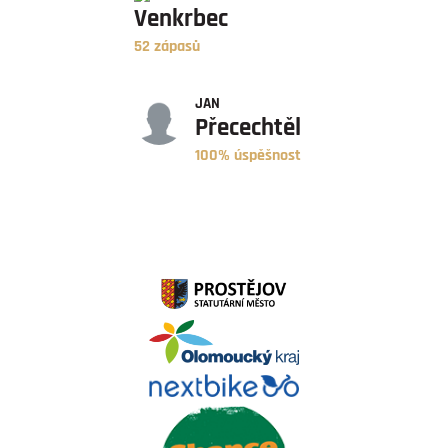
Venkrbec
52 zápasů
ÚSPĚŠNOST
JAN
Přecechtěl
100% úspěšnost