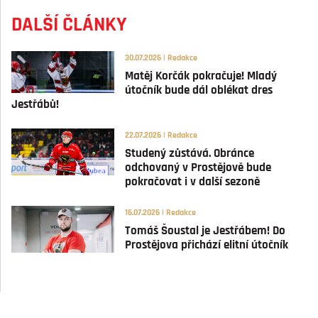
DALŠÍ ČLÁNKY
30.07.2026 | Redakce
Matěj Korčák pokračuje! Mladý
útočník bude dál oblékat dres
Jestřábů!
22.07.2026 | Redakce
Studený zůstává. Obránce
odchovaný v Prostějově bude
pokračovat i v další sezoně
16.07.2026 | Redakce
Tomáš Šoustal je Jestřábem! Do
Prostějova přichází elitní útočník