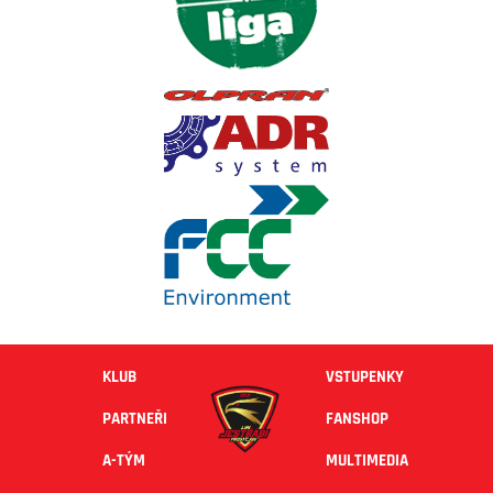
KLUB
VSTUPENKY
PARTNEŘI
FANSHOP
A-TÝM
MULTIMEDIA