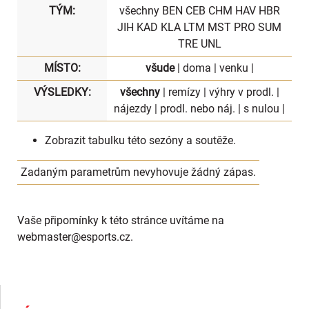
TÝM:
všechny
BEN
CEB
CHM
HAV
HBR
JIH
KAD
KLA
LTM
MST
PRO
SUM
TRE
UNL
MÍSTO:
všude
|
doma
|
venku
|
VÝSLEDKY:
všechny
|
remízy
|
výhry v prodl.
|
nájezdy
|
prodl. nebo náj.
|
s nulou
|
Zobrazit
tabulku
této sezóny a soutěže.
Zadaným parametrům nevyhovuje žádný zápas.
Vaše připomínky k této stránce uvítáme na
webmaster
@esports.cz.