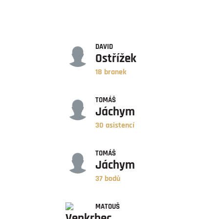
GÓLY
DAVID
Ostřížek
18 branek
ASISTENCE
TOMÁŠ
Jáchym
30 asistencí
BODY
TOMÁŠ
Jáchym
37 bodů
ZÁPASY
MATOUŠ
Venkrbec