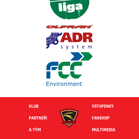
KLUB
VSTUPENKY
PARTNEŘI
FANSHOP
A-TÝM
MULTIMEDIA