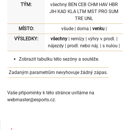
TÝM:
všechny
BEN
CEB
CHM
HAV
HBR
JIH
KAD
KLA
LTM
MST
PRO
SUM
TRE
UNL
MÍSTO:
všude
|
doma
|
venku
|
VÝSLEDKY:
všechny
|
remízy
|
výhry v prodl.
|
nájezdy
|
prodl. nebo náj.
|
s nulou
|
Zobrazit
tabulku
této sezóny a soutěže.
Zadaným parametrům nevyhovuje žádný zápas.
Vaše připomínky k této stránce uvítáme na
webmaster
@esports.cz.