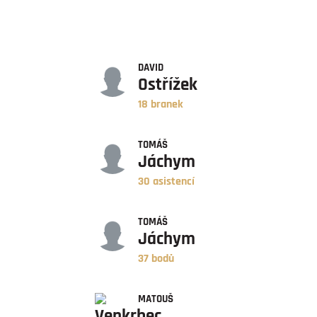
GÓLY
DAVID
Ostřížek
18 branek
ASISTENCE
TOMÁŠ
Jáchym
30 asistencí
BODY
TOMÁŠ
Jáchym
37 bodů
ZÁPASY
MATOUŠ
Venkrbec