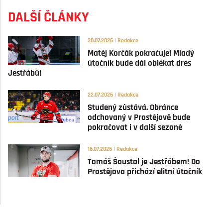
DALŠÍ ČLÁNKY
30.07.2026 | Redakce
Matěj Korčák pokračuje! Mladý
útočník bude dál oblékat dres
Jestřábů!
22.07.2026 | Redakce
Studený zůstává. Obránce
odchovaný v Prostějově bude
pokračovat i v další sezoně
16.07.2026 | Redakce
Tomáš Šoustal je Jestřábem! Do
Prostějova přichází elitní útočník