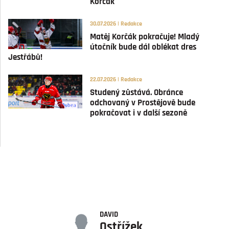
Korčák
30.07.2026 | Redakce
Matěj Korčák pokračuje! Mladý
útočník bude dál oblékat dres
Jestřábů!
22.07.2026 | Redakce
Studený zůstává. Obránce
odchovaný v Prostějově bude
pokračovat i v další sezoně
GÓLY
DAVID
Ostřížek