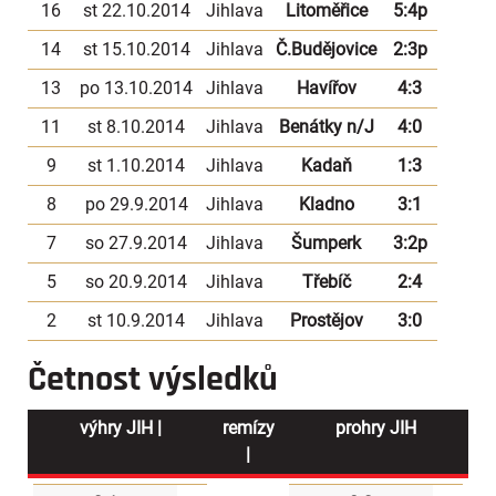
16
st 22.10.2014
Jihlava
Litoměřice
5:4p
14
st 15.10.2014
Jihlava
Č.Budějovice
2:3p
13
po 13.10.2014
Jihlava
Havířov
4:3
11
st 8.10.2014
Jihlava
Benátky n/J
4:0
9
st 1.10.2014
Jihlava
Kadaň
1:3
8
po 29.9.2014
Jihlava
Kladno
3:1
7
so 27.9.2014
Jihlava
Šumperk
3:2p
5
so 20.9.2014
Jihlava
Třebíč
2:4
2
st 10.9.2014
Jihlava
Prostějov
3:0
Četnost výsledků
výhry JIH |
remízy
prohry JIH
|