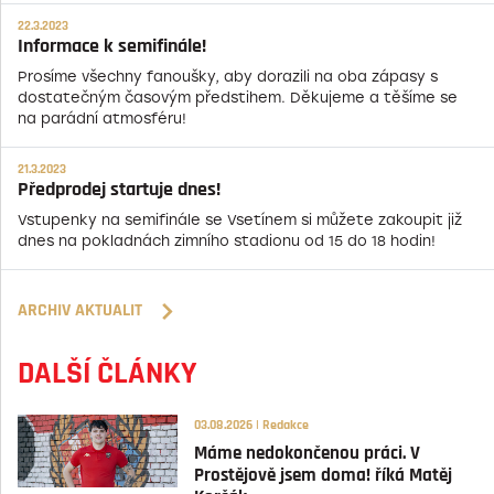
22.3.2023
Informace k semifinále!
Prosíme všechny fanoušky, aby dorazili na oba zápasy s
dostatečným časovým předstihem. Děkujeme a těšíme se
na parádní atmosféru!
21.3.2023
Předprodej startuje dnes!
Vstupenky na semifinále se Vsetínem si můžete zakoupit již
dnes na pokladnách zimního stadionu od 15 do 18 hodin!
ARCHIV AKTUALIT
DALŠÍ ČLÁNKY
03.08.2026 | Redakce
Máme nedokončenou práci. V
Prostějově jsem doma! říká Matěj