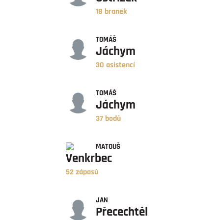
18 branek
ASISTENCE
TOMÁŠ
Jáchym
30 asistencí
BODY
TOMÁŠ
Jáchym
37 bodů
ZÁPASY
MATOUŠ
Venkrbec
52 zápasů
ÚSPĚŠNOST
JAN
Přecechtěl