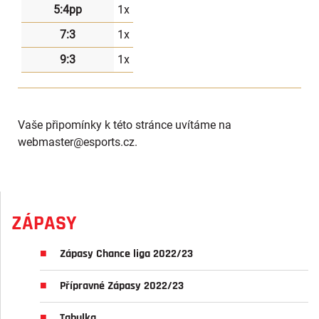
5:4pp
1x
7:3
1x
9:3
1x
Vaše připomínky k této stránce uvítáme na
webmaster
@esports.cz.
ZÁPASY
Zápasy Chance liga 2022/23
Přípravné Zápasy 2022/23
Tabulka