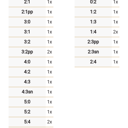
2:1
1x
0:2
1x
2:1pp
1x
1:2
1x
3:0
1x
1:3
1x
3:1
1x
1:4
2x
3:2
1x
2:3pp
1x
3:2pp
2x
2:3sn
1x
4:0
1x
2:4
1x
4:2
1x
4:3
1x
4:3sn
1x
5:0
1x
5:2
1x
5:4
2x