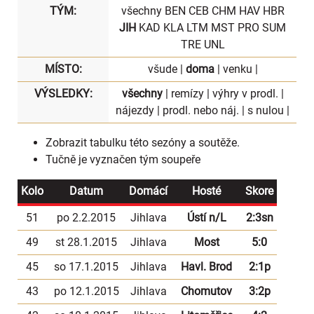
TÝM:
všechny
BEN
CEB
CHM
HAV
HBR
JIH
KAD
KLA
LTM
MST
PRO
SUM
TRE
UNL
MÍSTO:
všude
|
doma
|
venku
|
VÝSLEDKY:
všechny
|
remízy
|
výhry v prodl.
|
nájezdy
|
prodl. nebo náj.
|
s nulou
|
Zobrazit
tabulku
této sezóny a soutěže.
Tučně je vyznačen tým soupeře
Kolo
Datum
Domácí
Hosté
Skore
51
po 2.2.2015
Jihlava
Ústí n/L
2:3sn
49
st 28.1.2015
Jihlava
Most
5:0
45
so 17.1.2015
Jihlava
Havl. Brod
2:1p
43
po 12.1.2015
Jihlava
Chomutov
3:2p