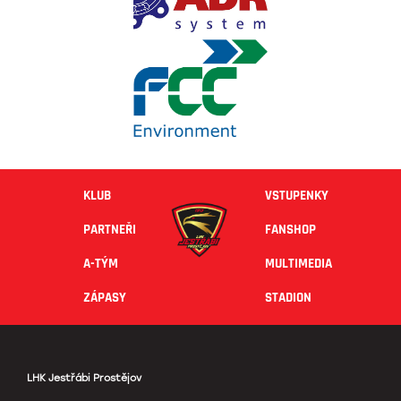
KLUB
VSTUPENKY
PARTNEŘI
FANSHOP
A-TÝM
MULTIMEDIA
ZÁPASY
STADION
LHK Jestřábi Prostějov