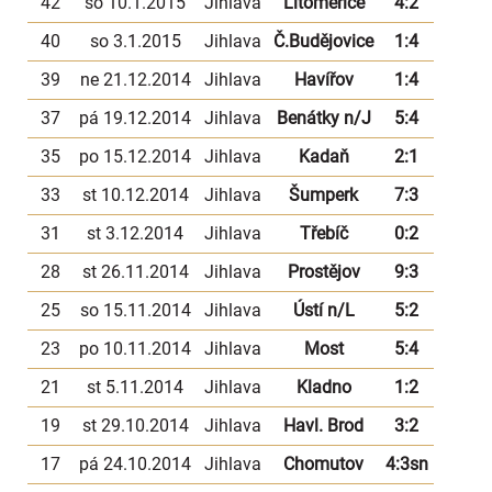
42
so 10.1.2015
Jihlava
Litoměřice
4:2
40
so 3.1.2015
Jihlava
Č.Budějovice
1:4
39
ne 21.12.2014
Jihlava
Havířov
1:4
37
pá 19.12.2014
Jihlava
Benátky n/J
5:4
35
po 15.12.2014
Jihlava
Kadaň
2:1
33
st 10.12.2014
Jihlava
Šumperk
7:3
31
st 3.12.2014
Jihlava
Třebíč
0:2
28
st 26.11.2014
Jihlava
Prostějov
9:3
25
so 15.11.2014
Jihlava
Ústí n/L
5:2
23
po 10.11.2014
Jihlava
Most
5:4
21
st 5.11.2014
Jihlava
Kladno
1:2
19
st 29.10.2014
Jihlava
Havl. Brod
3:2
17
pá 24.10.2014
Jihlava
Chomutov
4:3sn