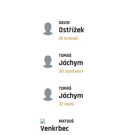
GÓLY
DAVID
Ostřížek
18 branek
ASISTENCE
TOMÁŠ
Jáchym
30 asistencí
BODY
TOMÁŠ
Jáchym
37 bodů
ZÁPASY
MATOUŠ
Venkrbec