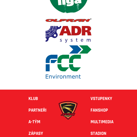
KLUB
VSTUPENKY
PARTNEŘI
FANSHOP
A-TÝM
MULTIMEDIA
ZÁPASY
STADION