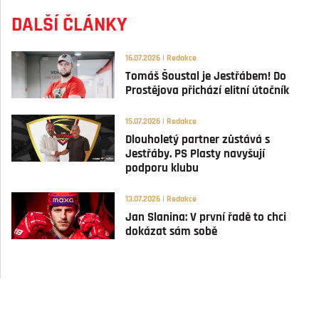
DALŠÍ ČLÁNKY
16.07.2026 | Redakce
Tomáš Šoustal je Jestřábem! Do
Prostějova přichází elitní útočník
15.07.2026 | Redakce
Dlouholetý partner zůstává s
Jestřáby. PS Plasty navyšují
podporu klubu
13.07.2026 | Redakce
Jan Slanina: V první řadě to chci
dokázat sám sobě