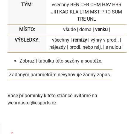
TÝM:
všechny
BEN
CEB
CHM
HAV
HBR
JIH
KAD
KLA
LTM
MST
PRO
SUM
TRE
UNL
MÍSTO:
všude
|
doma
|
venku
|
VÝSLEDKY:
všechny
|
remízy
|
výhry v prodl.
|
nájezdy
|
prodl. nebo náj.
|
s nulou
|
Zobrazit
tabulku
této sezóny a soutěže.
Zadaným parametrům nevyhovuje žádný zápas.
Vaše připomínky k této stránce uvítáme na
webmaster
@esports.cz.