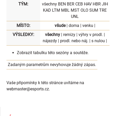
TÝM:
všechny
BEN
BER
CEB
HAV
HBR
JIH
KAD
LTM
MBL
MST
OLO
SUM
TRE
UNL
MÍSTO:
všude
|
doma
|
venku
|
VÝSLEDKY:
všechny
|
remízy
|
výhry v prodl.
|
nájezdy
|
prodl. nebo náj.
|
s nulou
|
Zobrazit
tabulku
této sezóny a soutěže.
Zadaným parametrům nevyhovuje žádný zápas.
Vaše připomínky k této stránce uvítáme na
webmaster
@esports.cz.