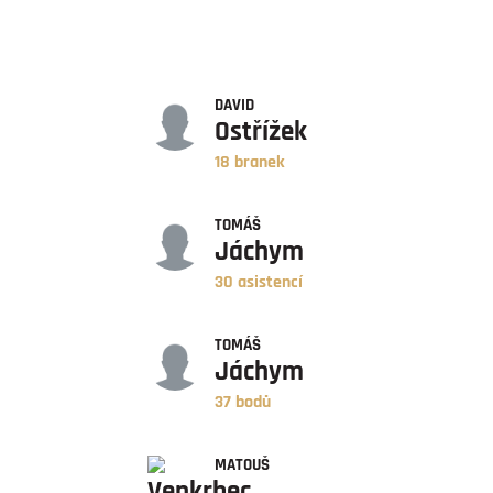
GÓLY
DAVID
Ostřížek
18 branek
ASISTENCE
TOMÁŠ
Jáchym
30 asistencí
BODY
TOMÁŠ
Jáchym
37 bodů
ZÁPASY
MATOUŠ
Venkrbec