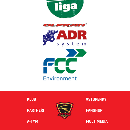
KLUB
VSTUPENKY
PARTNEŘI
FANSHOP
A-TÝM
MULTIMEDIA