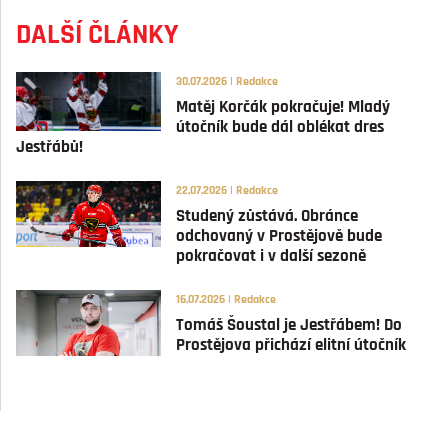
DALŠÍ ČLÁNKY
30.07.2026 | Redakce
Matěj Korčák pokračuje! Mladý
útočník bude dál oblékat dres
Jestřábů!
22.07.2026 | Redakce
Studený zůstává. Obránce
odchovaný v Prostějově bude
pokračovat i v další sezoně
16.07.2026 | Redakce
Tomáš Šoustal je Jestřábem! Do
Prostějova přichází elitní útočník