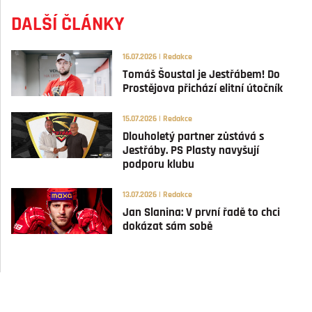
DALŠÍ ČLÁNKY
16.07.2026 | Redakce
Tomáš Šoustal je Jestřábem! Do
Prostějova přichází elitní útočník
15.07.2026 | Redakce
Dlouholetý partner zůstává s
Jestřáby. PS Plasty navyšují
podporu klubu
13.07.2026 | Redakce
Jan Slanina: V první řadě to chci
dokázat sám sobě