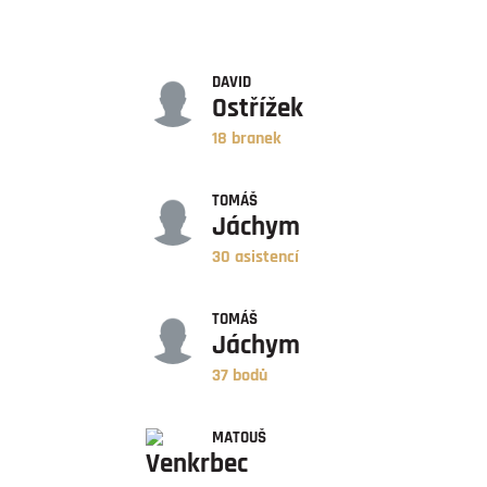
GÓLY
DAVID
Ostřížek
18 branek
ASISTENCE
TOMÁŠ
Jáchym
30 asistencí
BODY
TOMÁŠ
Jáchym
37 bodů
ZÁPASY
MATOUŠ
Venkrbec