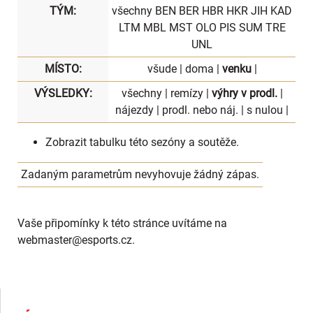
TÝM:
všechny
BEN
BER
HBR
HKR
JIH
KAD
LTM
MBL
MST
OLO
PIS
SUM
TRE
UNL
MÍSTO:
všude
|
doma
|
venku
|
VÝSLEDKY:
všechny
|
remízy
|
výhry v prodl.
|
nájezdy
|
prodl. nebo náj.
|
s nulou
|
Zobrazit
tabulku
této sezóny a soutěže.
Zadaným parametrům nevyhovuje žádný zápas.
Vaše připomínky k této stránce uvítáme na
webmaster
@esports.cz.