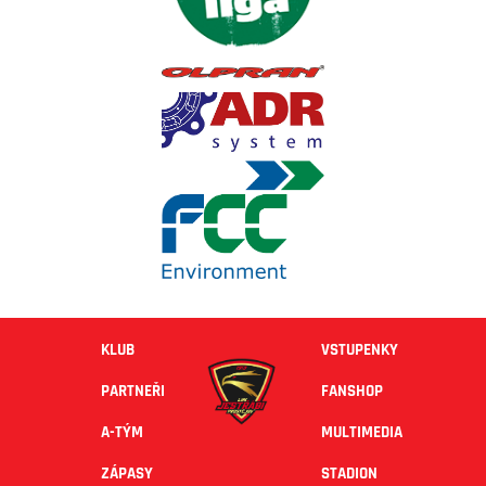
KLUB
VSTUPENKY
PARTNEŘI
FANSHOP
A-TÝM
MULTIMEDIA
ZÁPASY
STADION