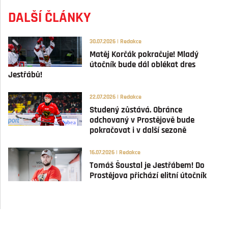
DALŠÍ ČLÁNKY
30.07.2026 | Redakce
Matěj Korčák pokračuje! Mladý
útočník bude dál oblékat dres
Jestřábů!
22.07.2026 | Redakce
Studený zůstává. Obránce
odchovaný v Prostějově bude
pokračovat i v další sezoně
16.07.2026 | Redakce
Tomáš Šoustal je Jestřábem! Do
Prostějova přichází elitní útočník