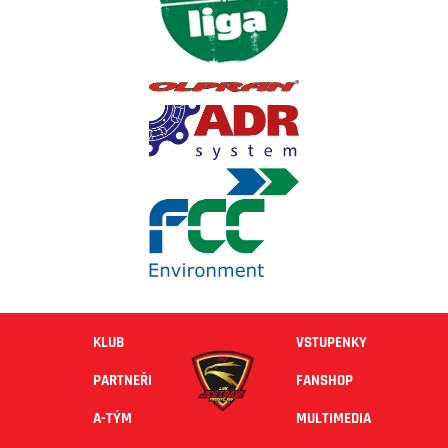
KLUB
VSTUPENKY
PARTNEŘI
FANSHOP
A-TÝM
MULTIMEDIA