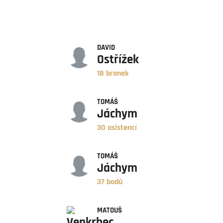
GÓLY
DAVID
Ostřížek
18 branek
ASISTENCE
TOMÁŠ
Jáchym
30 asistencí
BODY
TOMÁŠ
Jáchym
37 bodů
ZÁPASY
MATOUŠ
Venkrbec