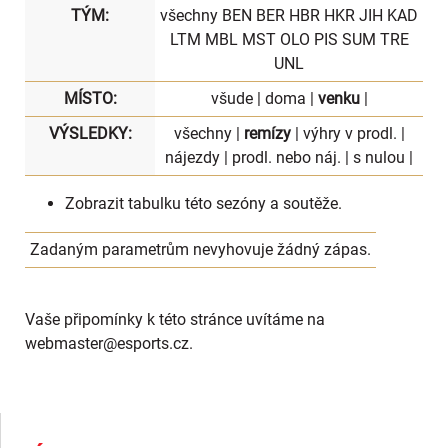
TÝM:
všechny
BEN
BER
HBR
HKR
JIH
KAD
LTM
MBL
MST
OLO
PIS
SUM
TRE
UNL
MÍSTO:
všude
|
doma
|
venku
|
VÝSLEDKY:
všechny
|
remízy
|
výhry v prodl.
|
nájezdy
|
prodl. nebo náj.
|
s nulou
|
Zobrazit
tabulku
této sezóny a soutěže.
Zadaným parametrům nevyhovuje žádný zápas.
Vaše připomínky k této stránce uvítáme na
webmaster
@esports.cz.