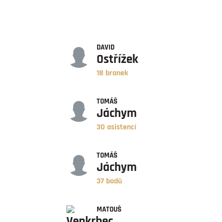
GÓLY
DAVID
Ostřížek
18 branek
ASISTENCE
TOMÁŠ
Jáchym
30 asistencí
BODY
TOMÁŠ
Jáchym
37 bodů
ZÁPASY
MATOUŠ
Venkrbec