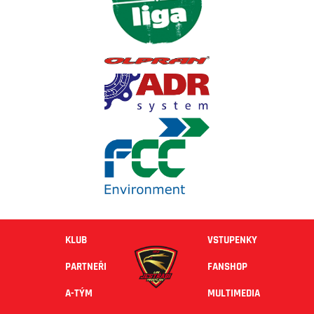
KLUB
VSTUPENKY
PARTNEŘI
FANSHOP
A-TÝM
MULTIMEDIA