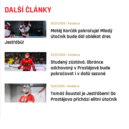
DALŠÍ ČLÁNKY
30.07.2026 | Redakce
Matěj Korčák pokračuje! Mladý
útočník bude dál oblékat dres
Jestřábů!
22.07.2026 | Redakce
Studený zůstává. Obránce
odchovaný v Prostějově bude
pokračovat i v další sezoně
16.07.2026 | Redakce
Tomáš Šoustal je Jestřábem! Do
Prostějova přichází elitní útočník