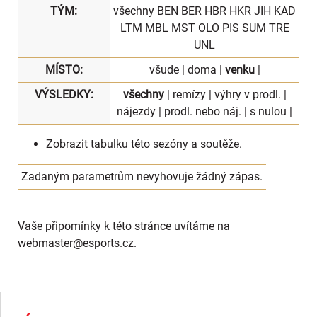
TÝM:
všechny
BEN
BER
HBR
HKR
JIH
KAD
LTM
MBL
MST
OLO
PIS
SUM
TRE
UNL
MÍSTO:
všude
|
doma
|
venku
|
VÝSLEDKY:
všechny
|
remízy
|
výhry v prodl.
|
nájezdy
|
prodl. nebo náj.
|
s nulou
|
Zobrazit
tabulku
této sezóny a soutěže.
Zadaným parametrům nevyhovuje žádný zápas.
Vaše připomínky k této stránce uvítáme na
webmaster
@esports.cz.