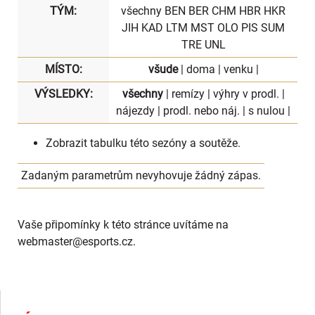
TÝM:
všechny
BEN
BER
CHM
HBR
HKR
JIH
KAD
LTM
MST
OLO
PIS
SUM
TRE
UNL
MÍSTO:
všude
|
doma
|
venku
|
VÝSLEDKY:
všechny
|
remízy
|
výhry v prodl.
|
nájezdy
|
prodl. nebo náj.
|
s nulou
|
Zobrazit
tabulku
této sezóny a soutěže.
Zadaným parametrům nevyhovuje žádný zápas.
Vaše připomínky k této stránce uvítáme na
webmaster
@esports.cz.