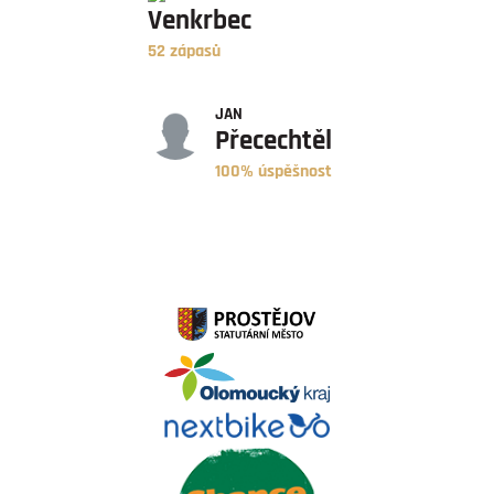
Venkrbec
52 zápasů
ÚSPĚŠNOST
JAN
Přecechtěl
100% úspěšnost