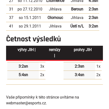
27
so 11.12.2010
Litoměřice
Jihlava
4:5sn
31
po 27.12.2010
Jihlava
Beroun
2:3sn
37
so 15.1.2011
Olomouc
Jihlava
2:3sn
41
so 29.1.2011
Jihlava
Ústí n/L
3:2sn
Četnost výsledků
výhry JIH |
remízy
prohry JIH
|
3:2sn
3x
2:3sn
1x
5:4sn
2x
3:4sn
2x
Vaše připomínky k této stránce uvítáme na
webmaster
@esports.cz.