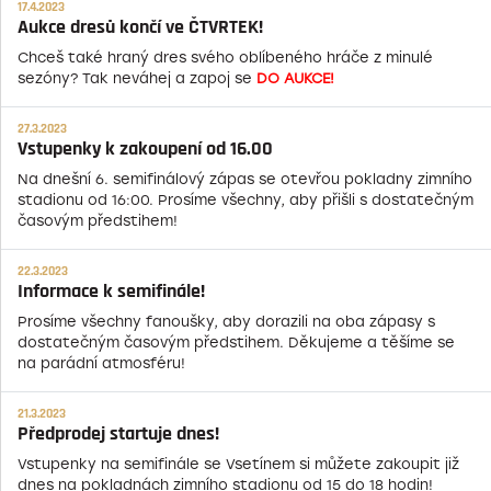
17.4.2023
Aukce dresů končí ve ČTVRTEK!
Chceš také hraný dres svého oblíbeného hráče z minulé
sezóny? Tak neváhej a zapoj se
DO AUKCE!
27.3.2023
Vstupenky k zakoupení od 16.00
Na dnešní 6. semifinálový zápas se otevřou pokladny zimního
stadionu od 16:00. Prosíme všechny, aby přišli s dostatečným
časovým předstihem!
22.3.2023
Informace k semifinále!
Prosíme všechny fanoušky, aby dorazili na oba zápasy s
dostatečným časovým předstihem. Děkujeme a těšíme se
na parádní atmosféru!
21.3.2023
Předprodej startuje dnes!
Vstupenky na semifinále se Vsetínem si můžete zakoupit již
dnes na pokladnách zimního stadionu od 15 do 18 hodin!