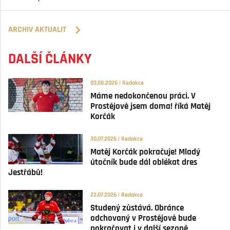
ARCHIV AKTUALIT
DALŠÍ ČLÁNKY
03.08.2026 | Redakce
Máme nedokončenou práci. V
Prostějově jsem doma! říká Matěj
Korčák
30.07.2026 | Redakce
Matěj Korčák pokračuje! Mladý
útočník bude dál oblékat dres
Jestřábů!
22.07.2026 | Redakce
Studený zůstává. Obránce
odchovaný v Prostějově bude
pokračovat i v další sezoně