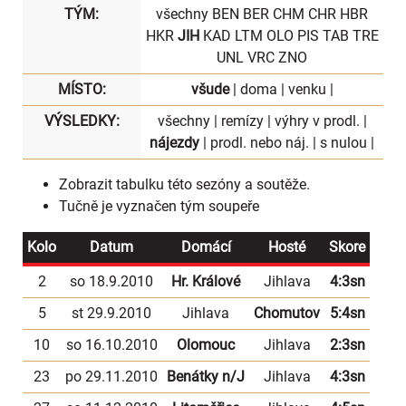
TÝM:
všechny
BEN
BER
CHM
CHR
HBR
HKR
JIH
KAD
LTM
OLO
PIS
TAB
TRE
UNL
VRC
ZNO
MÍSTO:
všude
|
doma
|
venku
|
VÝSLEDKY:
všechny
|
remízy
|
výhry v prodl.
|
nájezdy
|
prodl. nebo náj.
|
s nulou
|
Zobrazit
tabulku
této sezóny a soutěže.
Tučně je vyznačen tým soupeře
Kolo
Datum
Domácí
Hosté
Skore
2
so 18.9.2010
Hr. Králové
Jihlava
4:3sn
5
st 29.9.2010
Jihlava
Chomutov
5:4sn
10
so 16.10.2010
Olomouc
Jihlava
2:3sn
23
po 29.11.2010
Benátky n/J
Jihlava
4:3sn