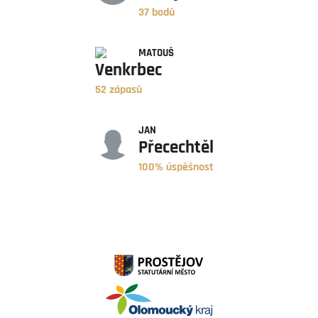
37 bodů
ZÁPASY
MATOUŠ
Venkrbec
52 zápasů
ÚSPĚŠNOST
JAN
Přecechtěl
100% úspěšnost