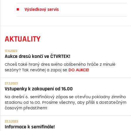
Výsledkový servis
AKTUALITY
17.4.2023
Aukce dresů končí ve ČTVRTEK!
Chceš také hraný dres svého oblíbeného hráče z minulé
sezóny? Tak neváhej a zapoj se
DO AUKCE!
27.3.2023
Vstupenky k zakoupení od 16.00
Na dnešní 6. semifinálový zápas se otevřou pokladny zimního
stadionu od 16:00. Prosíme všechny, aby přišli s dostatečným
časovým předstihem!
22.3.2023
Informace k semifinále!