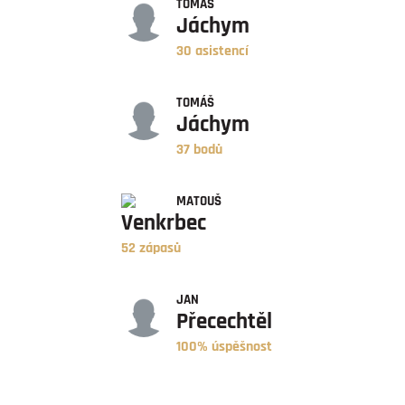
TOMÁŠ
Jáchym
30 asistencí
BODY
TOMÁŠ
Jáchym
37 bodů
ZÁPASY
MATOUŠ
Venkrbec
52 zápasů
ÚSPĚŠNOST
JAN
Přecechtěl
100% úspěšnost