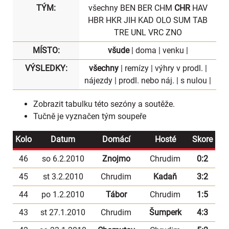
TÝM:
všechny
BEN
BER
CHM
CHR
HAV
HBR
HKR
JIH
KAD
OLO
SUM
TAB
TRE
UNL
VRC
ZNO
MÍSTO:
všude
|
doma
|
venku
|
VÝSLEDKY:
všechny
|
remízy
|
výhry v prodl.
|
nájezdy
|
prodl. nebo náj.
|
s nulou
|
Zobrazit
tabulku
této sezóny a soutěže.
Tučně je vyznačen tým soupeře
Kolo
Datum
Domácí
Hosté
Skore
46
so 6.2.2010
Znojmo
Chrudim
0:2
45
st 3.2.2010
Chrudim
Kadaň
3:2
44
po 1.2.2010
Tábor
Chrudim
1:5
43
st 27.1.2010
Chrudim
Šumperk
4:3