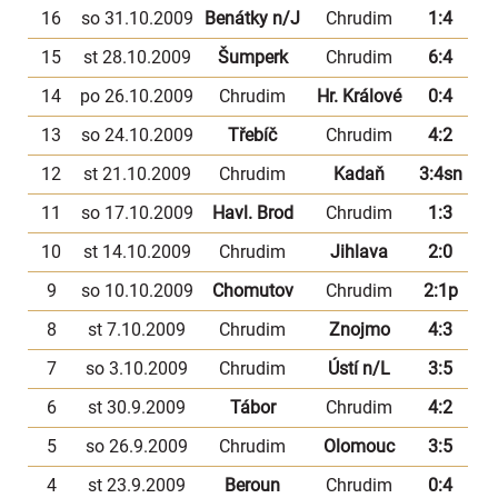
16
so 31.10.2009
Benátky n/J
Chrudim
1:4
15
st 28.10.2009
Šumperk
Chrudim
6:4
14
po 26.10.2009
Chrudim
Hr. Králové
0:4
13
so 24.10.2009
Třebíč
Chrudim
4:2
12
st 21.10.2009
Chrudim
Kadaň
3:4sn
11
so 17.10.2009
Havl. Brod
Chrudim
1:3
10
st 14.10.2009
Chrudim
Jihlava
2:0
9
so 10.10.2009
Chomutov
Chrudim
2:1p
8
st 7.10.2009
Chrudim
Znojmo
4:3
7
so 3.10.2009
Chrudim
Ústí n/L
3:5
6
st 30.9.2009
Tábor
Chrudim
4:2
5
so 26.9.2009
Chrudim
Olomouc
3:5
4
st 23.9.2009
Beroun
Chrudim
0:4