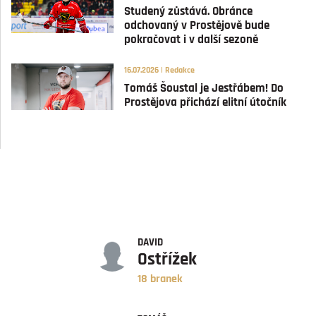
Studený zůstává. Obránce
odchovaný v Prostějově bude
pokračovat i v další sezoně
16.07.2026 | Redakce
Tomáš Šoustal je Jestřábem! Do
Prostějova přichází elitní útočník
GÓLY
DAVID
Ostřížek
18 branek
ASISTENCE