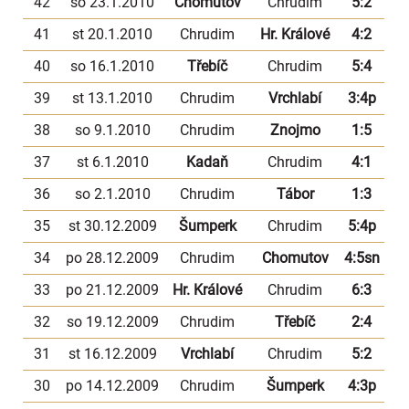
42
so 23.1.2010
Chomutov
Chrudim
5:2
41
st 20.1.2010
Chrudim
Hr. Králové
4:2
40
so 16.1.2010
Třebíč
Chrudim
5:4
39
st 13.1.2010
Chrudim
Vrchlabí
3:4p
38
so 9.1.2010
Chrudim
Znojmo
1:5
37
st 6.1.2010
Kadaň
Chrudim
4:1
36
so 2.1.2010
Chrudim
Tábor
1:3
35
st 30.12.2009
Šumperk
Chrudim
5:4p
34
po 28.12.2009
Chrudim
Chomutov
4:5sn
33
po 21.12.2009
Hr. Králové
Chrudim
6:3
32
so 19.12.2009
Chrudim
Třebíč
2:4
31
st 16.12.2009
Vrchlabí
Chrudim
5:2
30
po 14.12.2009
Chrudim
Šumperk
4:3p