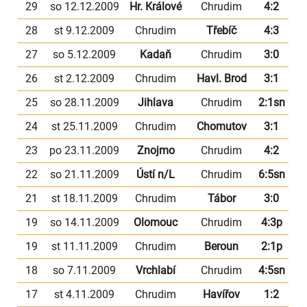
29
so 12.12.2009
Hr. Králové
Chrudim
4:2
28
st 9.12.2009
Chrudim
Třebíč
4:3
27
so 5.12.2009
Kadaň
Chrudim
3:0
26
st 2.12.2009
Chrudim
Havl. Brod
3:1
25
so 28.11.2009
Jihlava
Chrudim
2:1sn
24
st 25.11.2009
Chrudim
Chomutov
3:1
23
po 23.11.2009
Znojmo
Chrudim
4:2
22
so 21.11.2009
Ústí n/L
Chrudim
6:5sn
21
st 18.11.2009
Chrudim
Tábor
3:0
19
so 14.11.2009
Olomouc
Chrudim
4:3p
19
st 11.11.2009
Chrudim
Beroun
2:1p
18
so 7.11.2009
Vrchlabí
Chrudim
4:5sn
17
st 4.11.2009
Chrudim
Havířov
1:2