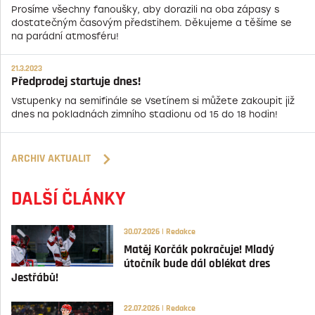
Prosíme všechny fanoušky, aby dorazili na oba zápasy s
dostatečným časovým předstihem. Děkujeme a těšíme se
na parádní atmosféru!
21.3.2023
Předprodej startuje dnes!
Vstupenky na semifinále se Vsetínem si můžete zakoupit již
dnes na pokladnách zimního stadionu od 15 do 18 hodin!
ARCHIV AKTUALIT
DALŠÍ ČLÁNKY
30.07.2026 | Redakce
Matěj Korčák pokračuje! Mladý
útočník bude dál oblékat dres
Jestřábů!
22.07.2026 | Redakce