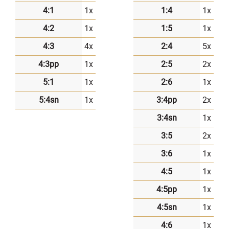
4:1
1x
1:4
1x
4:2
1x
1:5
1x
4:3
4x
2:4
5x
4:3pp
1x
2:5
2x
5:1
1x
2:6
1x
5:4sn
1x
3:4pp
2x
3:4sn
1x
3:5
2x
3:6
1x
4:5
1x
4:5pp
1x
4:5sn
1x
4:6
1x