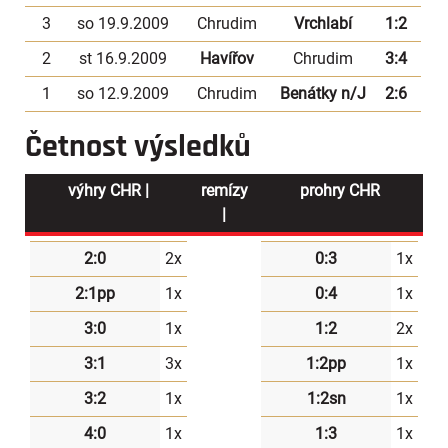
3
so 19.9.2009
Chrudim
Vrchlabí
1:2
2
st 16.9.2009
Havířov
Chrudim
3:4
1
so 12.9.2009
Chrudim
Benátky n/J
2:6
Četnost výsledků
výhry CHR |
remízy
prohry CHR
|
2:0
2x
0:3
1x
2:1pp
1x
0:4
1x
3:0
1x
1:2
2x
3:1
3x
1:2pp
1x
3:2
1x
1:2sn
1x
4:0
1x
1:3
1x