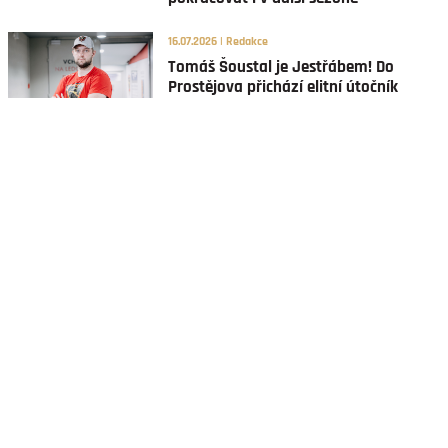
16.07.2026 | Redakce
Tomáš Šoustal je Jestřábem! Do
Prostějova přichází elitní útočník