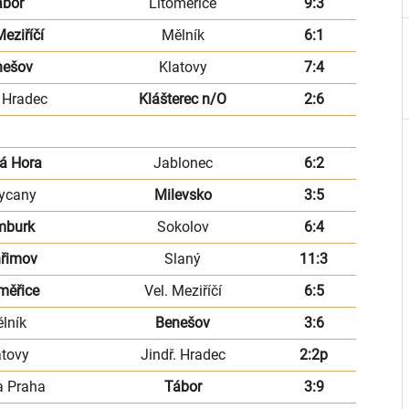
ábor
Litoměřice
9:3
Meziříčí
Mělník
6:1
nešov
Klatovy
7:4
. Hradec
Klášterec n/O
2:6
á Hora
Jablonec
6:2
ycany
Milevsko
3:5
mburk
Sokolov
6:4
hřimov
Slaný
11:3
měřice
Vel. Meziříčí
6:5
lník
Benešov
3:6
atovy
Jindř. Hradec
2:2p
a Praha
Tábor
3:9