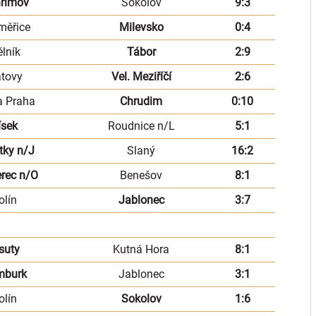
hřimov
Sokolov
9:3
měřice
Milevsko
0:4
lník
Tábor
2:9
atovy
Vel. Meziříčí
2:6
a Praha
Chrudim
0:10
ísek
Roudnice n/L
5:1
tky n/J
Slaný
16:2
erec n/O
Benešov
8:1
olín
Jablonec
3:7
suty
Kutná Hora
8:1
mburk
Jablonec
3:1
olín
Sokolov
1:6