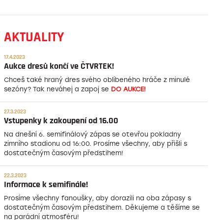
AKTUALITY
17.4.2023
Aukce dresů končí ve ČTVRTEK!
Chceš také hraný dres svého oblíbeného hráče z minulé
sezóny? Tak neváhej a zapoj se
DO AUKCE!
27.3.2023
Vstupenky k zakoupení od 16.00
Na dnešní 6. semifinálový zápas se otevřou pokladny
zimního stadionu od 16:00. Prosíme všechny, aby přišli s
dostatečným časovým předstihem!
22.3.2023
Informace k semifinále!
Prosíme všechny fanoušky, aby dorazili na oba zápasy s
dostatečným časovým předstihem. Děkujeme a těšíme se
na parádní atmosféru!