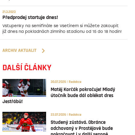
21.3.2023
Předprodej startuje dnes!
Vstupenky na semifinále se Vsetínem si můžete zakoupit
již dnes na pokladnách zimního stadionu od 15 do 18 hodin!
ARCHIV AKTUALIT
DALŠÍ ČLÁNKY
30.07.2026 | Redakce
Matěj Korčák pokračuje! Mladý
útočník bude dál oblékat dres
Jestřábů!
22.07.2026 | Redakce
Studený zůstává. Obránce
odchovaný v Prostějově bude
pokračovat i v další sezoně