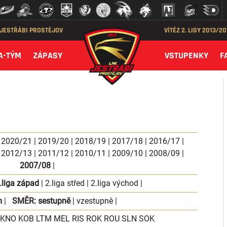
 JESTŘÁBI PROSTĚJOV
VÍTĚZ 2. LIGY 2013/2
A-TÝM
ZÁPASY
VSTUPENKY
F
|
2020/21
|
2019/20
|
2018/19
|
2017/18
|
2016/17
|
|
2012/13
|
2011/12
|
2010/11
|
2009/10
|
2008/09
|
2007/08
|
.liga západ
|
2.liga střed
|
2.liga východ
|
m
|
SMĚR:
sestupně
|
vzestupně
|
KNO
KOB
LTM
MEL
RIS
ROK
ROU
SLN
SOK