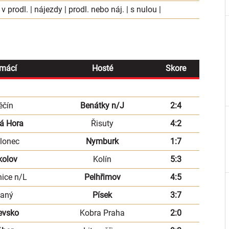
 v prodl.
|
nájezdy
|
prodl. nebo náj.
|
s nulou
|
mácí
Hosté
Skore
ěčín
Benátky n/J
2:4
á Hora
Řisuty
4:2
lonec
Nymburk
1:7
kolov
Kolín
5:3
ice n/L
Pelhřimov
4:5
laný
Písek
3:7
evsko
Kobra Praha
2:0