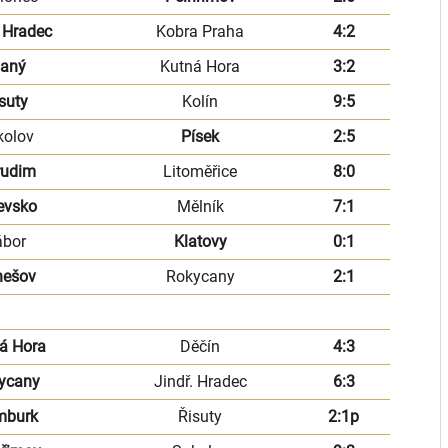
. Hradec
Kobra Praha
4:2
laný
Kutná Hora
3:2
suty
Kolín
9:5
kolov
Písek
2:5
rudim
Litoměřice
8:0
evsko
Mělník
7:1
ábor
Klatovy
0:1
nešov
Rokycany
2:1
á Hora
Děčín
4:3
ycany
Jindř. Hradec
6:3
mburk
Řisuty
2:1p