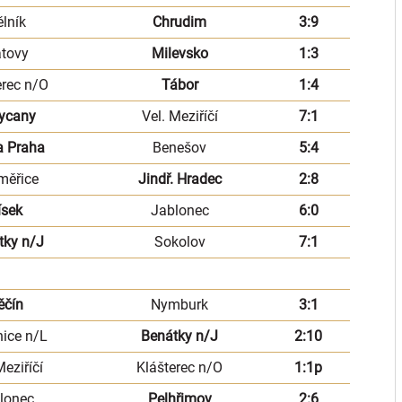
lník
Chrudim
3:9
atovy
Milevsko
1:3
erec n/O
Tábor
1:4
ycany
Vel. Meziříčí
7:1
a Praha
Benešov
5:4
měřice
Jindř. Hradec
2:8
ísek
Jablonec
6:0
tky n/J
Sokolov
7:1
ěčín
Nymburk
3:1
ice n/L
Benátky n/J
2:10
Meziříčí
Klášterec n/O
1:1p
lonec
Pelhřimov
2:6