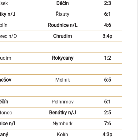
ísek
Děčín
2:3
tky n/J
Řisuty
6:1
olín
Roudnice n/L
4:6
erec n/O
Chrudim
3:4p
rudim
Rokycany
1:2
nešov
Mělník
6:5
ěčín
Pelhřimov
6:1
lonec
Benátky n/J
2:5
ice n/L
Nymburk
7:6
laný
Kolín
4:3p