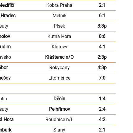
Meziříčí
Kobra Praha
2:1
. Hradec
Mělník
6:1
suty
Písek
3:3p
kolov
Kutná Hora
8:6
rudim
Klatovy
4:1
evsko
Klášterec n/O
2:3p
ábor
Rokycany
4:3p
nešov
Litoměřice
7:0
olín
Děčín
1:4
suty
Pelhřimov
2:4
á Hora
Roudnice n/L
4:2
mburk
Slaný
2:1