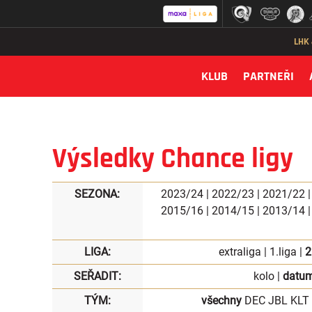
LHK
KLUB
PARTNEŘI
Výsledky Chance ligy
SEZONA:
2023/24
|
2022/23
|
2021/22
2015/16
|
2014/15
|
2013/14
LIGA:
extraliga
|
1.liga
|
2
SEŘADIT:
kolo
|
datu
TÝM:
všechny
DEC
JBL
KLT