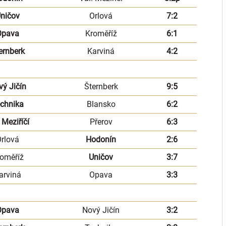
ničov
Orlová
7:2
Opava
Kroměříž
6:1
ernberk
Karviná
4:2
vý Jičín
Šternberk
9:5
chnika
Blansko
6:2
 Meziříčí
Přerov
6:3
rlová
Hodonín
2:6
oměříž
Uničov
3:7
arviná
Opava
3:3
Opava
Nový Jičín
3:2