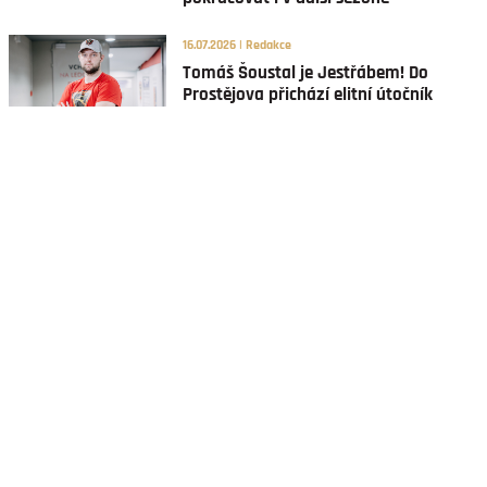
16.07.2026 | Redakce
Tomáš Šoustal je Jestřábem! Do
Prostějova přichází elitní útočník