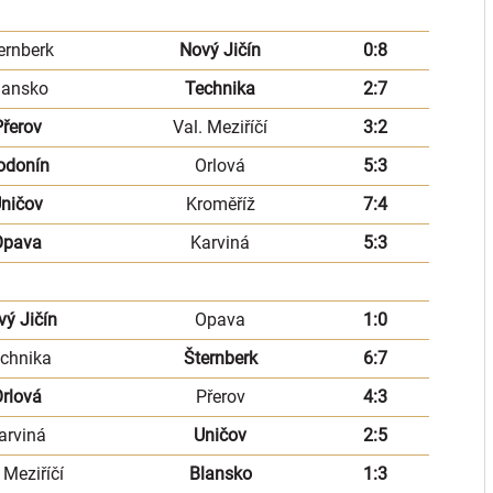
ernberk
Nový Jičín
0:8
lansko
Technika
2:7
řerov
Val. Meziříčí
3:2
odonín
Orlová
5:3
ničov
Kroměříž
7:4
Opava
Karviná
5:3
vý Jičín
Opava
1:0
chnika
Šternberk
6:7
rlová
Přerov
4:3
arviná
Uničov
2:5
 Meziříčí
Blansko
1:3