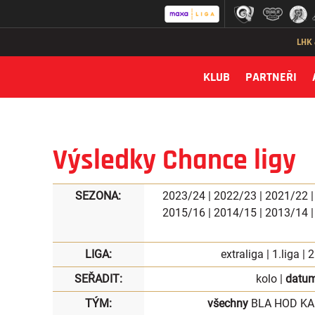
LHK
KLUB
PARTNEŘI
Výsledky Chance ligy
SEZONA:
2023/24
|
2022/23
|
2021/22
2015/16
|
2014/15
|
2013/14
LIGA:
extraliga
|
1.liga
|
2
SEŘADIT:
kolo
|
datu
TÝM:
všechny
BLA
HOD
KA