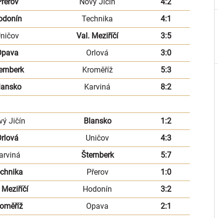
řerov
Nový Jičín
4:2
odonín
Technika
4:1
ničov
Val. Meziříčí
3:5
Opava
Orlová
3:0
ernberk
Kroměříž
5:3
lansko
Karviná
8:2
vý Jičín
Blansko
1:2
rlová
Uničov
4:3
arviná
Šternberk
5:7
chnika
Přerov
1:0
 Meziříčí
Hodonín
3:2
oměříž
Opava
2:1