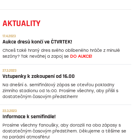
AKTUALITY
17.4.2023
Aukce dresů končí ve ČTVRTEK!
Chceš také hraný dres svého oblíbeného hráče z minulé
sezóny? Tak neváhej a zapoj se
DO AUKCE!
27.3.2023
Vstupenky k zakoupení od 16.00
Na dnešní 6. semifinálový zápas se otevřou pokladny
zimního stadionu od 16:00. Prosíme všechny, aby přišli s
dostatečným časovým předstihem!
22.3.2023
Informace k semifinále!
Prosíme všechny fanoušky, aby dorazili na oba zápasy s
dostatečným časovým předstihem. Děkujeme a těšíme se
na parádní atmosféru!