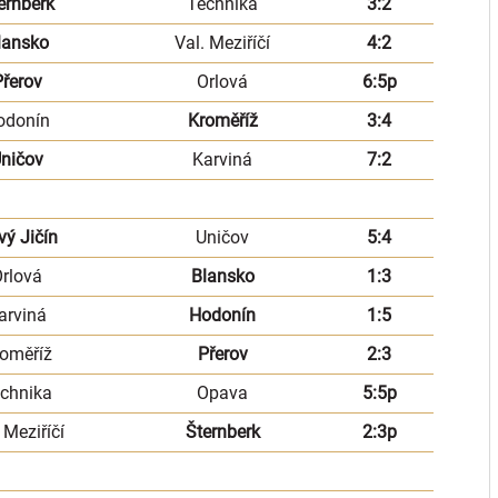
ernberk
Technika
3:2
lansko
Val. Meziříčí
4:2
řerov
Orlová
6:5p
odonín
Kroměříž
3:4
ničov
Karviná
7:2
vý Jičín
Uničov
5:4
rlová
Blansko
1:3
arviná
Hodonín
1:5
oměříž
Přerov
2:3
chnika
Opava
5:5p
 Meziříčí
Šternberk
2:3p