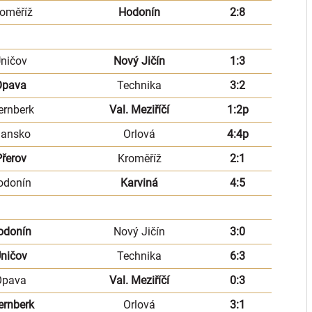
oměříž
Hodonín
2:8
ničov
Nový Jičín
1:3
Opava
Technika
3:2
ernberk
Val. Meziříčí
1:2p
lansko
Orlová
4:4p
řerov
Kroměříž
2:1
odonín
Karviná
4:5
odonín
Nový Jičín
3:0
ničov
Technika
6:3
Opava
Val. Meziříčí
0:3
ernberk
Orlová
3:1