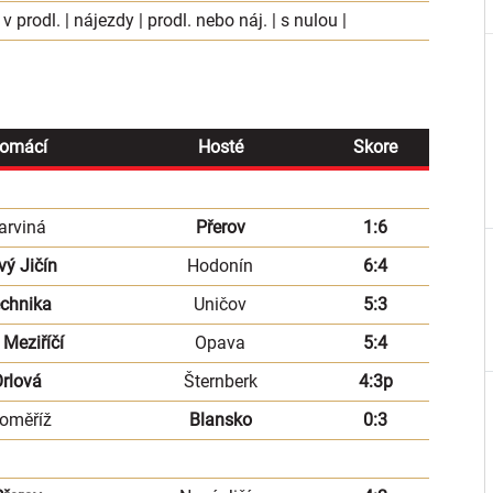
 v prodl.
|
nájezdy
|
prodl. nebo náj.
|
s nulou
|
omácí
Hosté
Skore
arviná
Přerov
1:6
vý Jičín
Hodonín
6:4
chnika
Uničov
5:3
 Meziříčí
Opava
5:4
rlová
Šternberk
4:3p
oměříž
Blansko
0:3