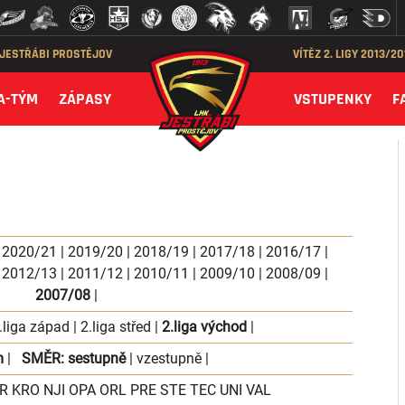
 JESTŘÁBI PROSTĚJOV
VÍTĚZ 2. LIGY 2013/2
A-TÝM
ZÁPASY
VSTUPENKY
F
|
2020/21
|
2019/20
|
2018/19
|
2017/18
|
2016/17
|
|
2012/13
|
2011/12
|
2010/11
|
2009/10
|
2008/09
|
2007/08
|
.liga západ
|
2.liga střed
|
2.liga východ
|
m
|
SMĚR:
sestupně
|
vzestupně
|
R
KRO
NJI
OPA
ORL
PRE
STE
TEC
UNI
VAL