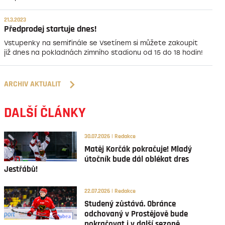
21.3.2023
Předprodej startuje dnes!
Vstupenky na semifinále se Vsetínem si můžete zakoupit
již dnes na pokladnách zimního stadionu od 15 do 18 hodin!
ARCHIV AKTUALIT
DALŠÍ ČLÁNKY
30.07.2026 | Redakce
Matěj Korčák pokračuje! Mladý
útočník bude dál oblékat dres
Jestřábů!
22.07.2026 | Redakce
Studený zůstává. Obránce
odchovaný v Prostějově bude
pokračovat i v další sezoně