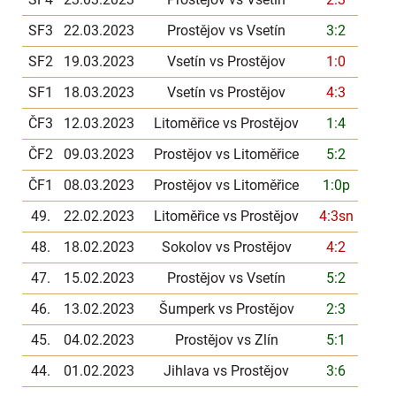
SF3
22.03.2023
Prostějov vs Vsetín
3:2
SF2
19.03.2023
Vsetín vs Prostějov
1:0
SF1
18.03.2023
Vsetín vs Prostějov
4:3
ČF3
12.03.2023
Litoměřice vs Prostějov
1:4
ČF2
09.03.2023
Prostějov vs Litoměřice
5:2
ČF1
08.03.2023
Prostějov vs Litoměřice
1:0p
49.
22.02.2023
Litoměřice vs Prostějov
4:3sn
48.
18.02.2023
Sokolov vs Prostějov
4:2
47.
15.02.2023
Prostějov vs Vsetín
5:2
46.
13.02.2023
Šumperk vs Prostějov
2:3
45.
04.02.2023
Prostějov vs Zlín
5:1
44.
01.02.2023
Jihlava vs Prostějov
3:6