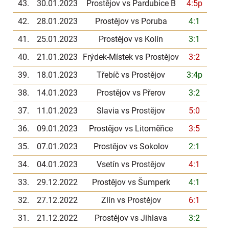
43.
30.01.2023
Prostějov vs Pardubice B
4:5p
42.
28.01.2023
Prostějov vs Poruba
4:1
41.
25.01.2023
Prostějov vs Kolín
3:1
40.
21.01.2023
Frýdek-Místek vs Prostějov
3:2
39.
18.01.2023
Třebíč vs Prostějov
3:4p
38.
14.01.2023
Prostějov vs Přerov
3:2
37.
11.01.2023
Slavia vs Prostějov
5:0
36.
09.01.2023
Prostějov vs Litoměřice
3:5
35.
07.01.2023
Prostějov vs Sokolov
2:1
34.
04.01.2023
Vsetín vs Prostějov
4:1
33.
29.12.2022
Prostějov vs Šumperk
4:1
32.
27.12.2022
Zlín vs Prostějov
6:1
31.
21.12.2022
Prostějov vs Jihlava
3:2