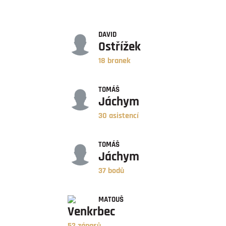
GÓLY
DAVID
Ostřížek
18 branek
ASISTENCE
TOMÁŠ
Jáchym
30 asistencí
BODY
TOMÁŠ
Jáchym
37 bodů
ZÁPASY
MATOUŠ
Venkrbec
52 zápasů