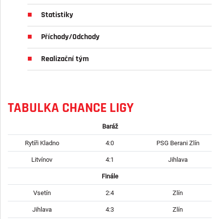
Statistiky
Příchody/Odchody
Realizační tým
TABULKA CHANCE LIGY
Baráž
Rytíři Kladno
4:0
PSG Berani Zlín
Litvínov
4:1
Jihlava
Finále
Vsetín
2:4
Zlín
Jihlava
4:3
Zlín