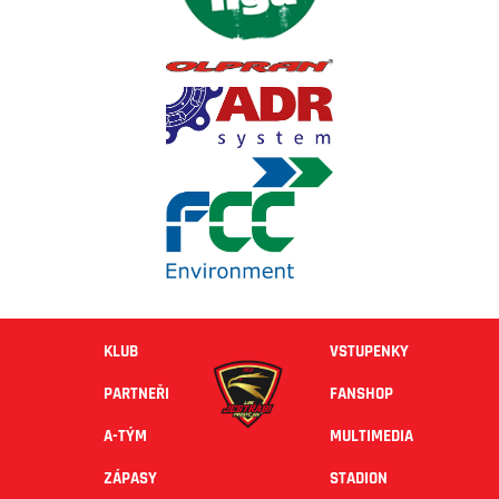
KLUB
VSTUPENKY
PARTNEŘI
FANSHOP
A-TÝM
MULTIMEDIA
ZÁPASY
STADION