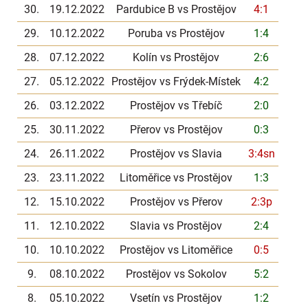
30.
19.12.2022
Pardubice B vs Prostějov
4:1
29.
10.12.2022
Poruba vs Prostějov
1:4
28.
07.12.2022
Kolín vs Prostějov
2:6
27.
05.12.2022
Prostějov vs Frýdek-Místek
4:2
26.
03.12.2022
Prostějov vs Třebíč
2:0
25.
30.11.2022
Přerov vs Prostějov
0:3
24.
26.11.2022
Prostějov vs Slavia
3:4sn
23.
23.11.2022
Litoměřice vs Prostějov
1:3
12.
15.10.2022
Prostějov vs Přerov
2:3p
11.
12.10.2022
Slavia vs Prostějov
2:4
10.
10.10.2022
Prostějov vs Litoměřice
0:5
9.
08.10.2022
Prostějov vs Sokolov
5:2
8.
05.10.2022
Vsetín vs Prostějov
1:2