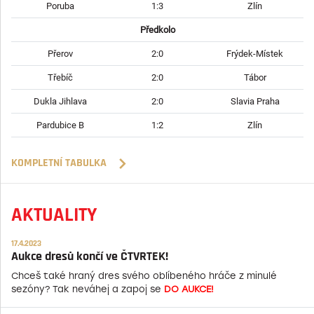
Poruba
1:3
Zlín
Předkolo
Přerov
2:0
Frýdek-Místek
Třebíč
2:0
Tábor
Dukla Jihlava
2:0
Slavia Praha
Pardubice B
1:2
Zlín
KOMPLETNÍ TABULKA
AKTUALITY
17.4.2023
Aukce dresů končí ve ČTVRTEK!
Chceš také hraný dres svého oblíbeného hráče z minulé
sezóny? Tak neváhej a zapoj se
DO AUKCE!