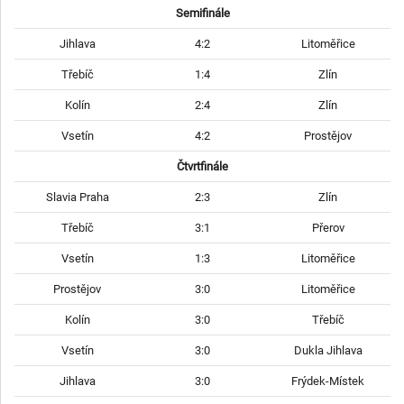
Semifinále
Jihlava
4:2
Litoměřice
Třebíč
1:4
Zlín
Kolín
2:4
Zlín
Vsetín
4:2
Prostějov
Čtvrtfinále
Slavia Praha
2:3
Zlín
Třebíč
3:1
Přerov
Vsetín
1:3
Litoměřice
Prostějov
3:0
Litoměřice
Kolín
3:0
Třebíč
Vsetín
3:0
Dukla Jihlava
Jihlava
3:0
Frýdek-Místek