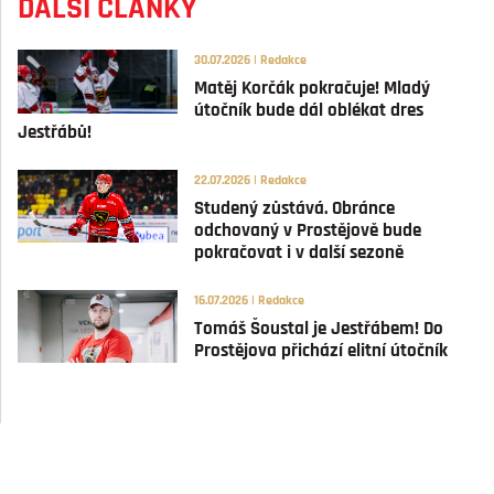
DALŠÍ ČLÁNKY
30.07.2026 | Redakce
Matěj Korčák pokračuje! Mladý
útočník bude dál oblékat dres
Jestřábů!
22.07.2026 | Redakce
Studený zůstává. Obránce
odchovaný v Prostějově bude
pokračovat i v další sezoně
16.07.2026 | Redakce
Tomáš Šoustal je Jestřábem! Do
Prostějova přichází elitní útočník