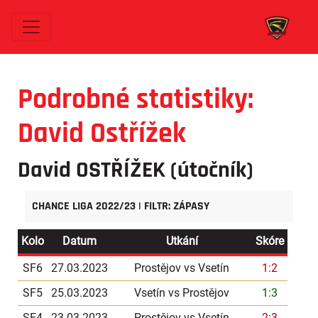
Podrobné statistiky:
David Ostřížek
David OSTŘÍŽEK
(útočník)
CHANCE LIGA 2022/23 | FILTR: ZÁPASY
Kolo
Datum
Utkání
Skóre
SF6
27.03.2023
Prostějov vs Vsetín
1:2
SF5
25.03.2023
Vsetín vs Prostějov
1:3
SF4
23.03.2023
Prostějov vs Vsetín
2:3