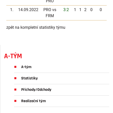
PRO
1.
14.09.2022
PRO vs
3:2
1
1
2
0
0
FRM
zpět na kompletní statistiky týmu
A-TÝM
A-tým
Statistiky
Příchody/Odchody
Realizační tým