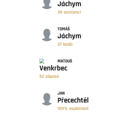
Jáchym
30 asistencí
BODY
TOMÁŠ
Jáchym
37 bodů
ZÁPASY
MATOUŠ
Venkrbec
52 zápasů
ÚSPĚŠNOST
JAN
Přecechtěl
100% úspěšnost