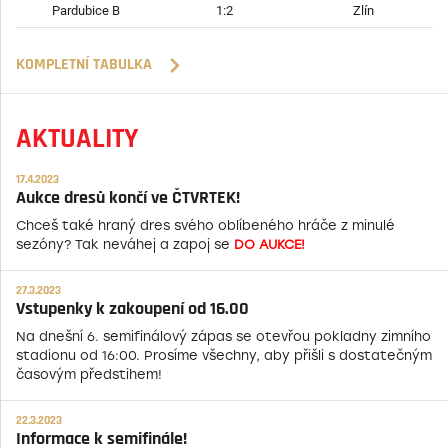
Pardubice B
1:2
Zlín
KOMPLETNÍ TABULKA
AKTUALITY
17.4.2023
Aukce dresů končí ve ČTVRTEK!
Chceš také hraný dres svého oblíbeného hráče z minulé
sezóny? Tak neváhej a zapoj se
DO AUKCE!
27.3.2023
Vstupenky k zakoupení od 16.00
Na dnešní 6. semifinálový zápas se otevřou pokladny zimního
stadionu od 16:00. Prosíme všechny, aby přišli s dostatečným
časovým předstihem!
22.3.2023
Informace k semifinále!