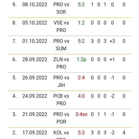
9.
08.10.2022
PRO vs
5:2
1
0
1
0
0
SOK
8.
05.10.2022
VSE vs
1:2
0
0
0
0
0
PRO
7.
01.10.2022
PRO vs
5:2
3
0
3
+3
0
SUM
6.
28.09.2022
ZLN vs
1:2p
0
0
0
+1
0
PRO
5.
26.09.2022
PRO vs
2:4
0
0
0
-1
0
JIH
4.
24.09.2022
PCB vs
4:0
0
0
0
-2
0
PRO
3.
21.09.2022
PRO vs
3:4sn
0
1
1
-1
0
POR
2.
17.09.2022
KOL vs
5:3
3
0
3
-2
4