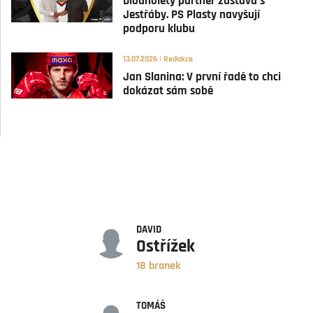
Dlouholetý partner zůstává s
Jestřáby. PS Plasty navyšují
podporu klubu
13.07.2026 | Redakce
Jan Slanina: V první řadě to chci
dokázat sám sobě
GÓLY
DAVID
Ostřížek
18 branek
ASISTENCE
TOMÁŠ