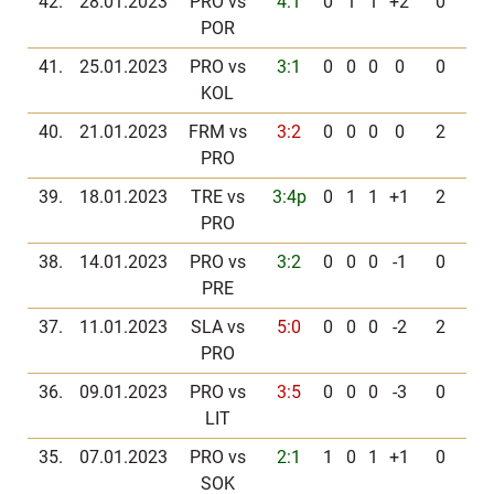
42.
28.01.2023
PRO vs
4:1
0
1
1
+2
0
POR
41.
25.01.2023
PRO vs
3:1
0
0
0
0
0
KOL
40.
21.01.2023
FRM vs
3:2
0
0
0
0
2
PRO
39.
18.01.2023
TRE vs
3:4p
0
1
1
+1
2
PRO
38.
14.01.2023
PRO vs
3:2
0
0
0
-1
0
PRE
37.
11.01.2023
SLA vs
5:0
0
0
0
-2
2
PRO
36.
09.01.2023
PRO vs
3:5
0
0
0
-3
0
LIT
35.
07.01.2023
PRO vs
2:1
1
0
1
+1
0
SOK