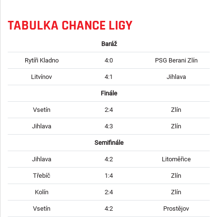
TABULKA CHANCE LIGY
Baráž
Rytíři Kladno
4:0
PSG Berani Zlín
Litvínov
4:1
Jihlava
Finále
Vsetín
2:4
Zlín
Jihlava
4:3
Zlín
Semifinále
Jihlava
4:2
Litoměřice
Třebíč
1:4
Zlín
Kolín
2:4
Zlín
Vsetín
4:2
Prostějov