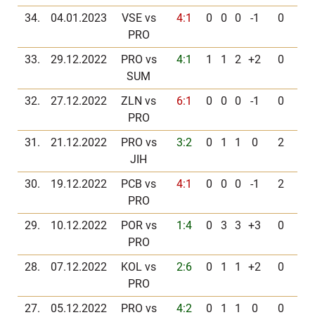
34.
04.01.2023
VSE vs
4:1
0
0
0
-1
0
PRO
33.
29.12.2022
PRO vs
4:1
1
1
2
+2
0
SUM
32.
27.12.2022
ZLN vs
6:1
0
0
0
-1
0
PRO
31.
21.12.2022
PRO vs
3:2
0
1
1
0
2
JIH
30.
19.12.2022
PCB vs
4:1
0
0
0
-1
2
PRO
29.
10.12.2022
POR vs
1:4
0
3
3
+3
0
PRO
28.
07.12.2022
KOL vs
2:6
0
1
1
+2
0
PRO
27.
05.12.2022
PRO vs
4:2
0
1
1
0
0