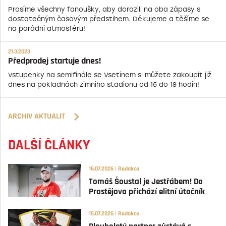
Prosíme všechny fanoušky, aby dorazili na oba zápasy s
dostatečným časovým předstihem. Děkujeme a těšíme se
na parádní atmosféru!
21.3.2023
Předprodej startuje dnes!
Vstupenky na semifinále se Vsetínem si můžete zakoupit již
dnes na pokladnách zimního stadionu od 15 do 18 hodin!
ARCHIV AKTUALIT
DALŠÍ ČLÁNKY
16.07.2026 | Redakce
Tomáš Šoustal je Jestřábem! Do
Prostějova přichází elitní útočník
15.07.2026 | Redakce