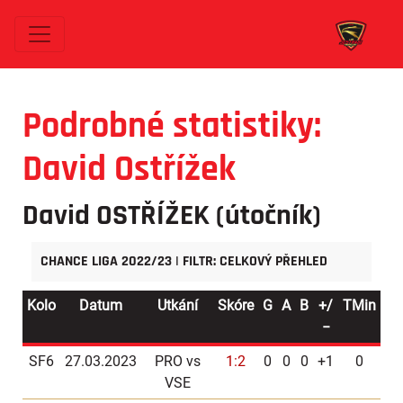
Podrobné statistiky:
David Ostřížek
David OSTŘÍŽEK
(útočník)
CHANCE LIGA 2022/23 | FILTR: CELKOVÝ PŘEHLED
Kolo
Datum
Utkání
Skóre
G
A
B
+/
TMin
−
SF6
27.03.2023
PRO vs
1:2
0
0
0
+1
0
VSE