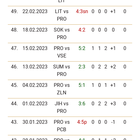
LIT
49.
22.02.2023
LIT vs
4:3sn
0
0
0
+1
0
PRO
48.
18.02.2023
SOK vs
4:2
0
0
0
0
0
PRO
47.
15.02.2023
PRO vs
5:2
1
1
2
+1
0
VSE
46.
13.02.2023
SUM vs
2:3
0
2
2
+2
0
PRO
45.
04.02.2023
PRO vs
5:1
1
0
1
+1
0
ZLN
44.
01.02.2023
JIH vs
3:6
0
2
2
+3
0
PRO
43.
30.01.2023
PRO vs
4:5p
0
0
0
-1
0
PCB