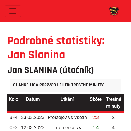
Podrobné statistiky:
Jan Slanina
Jan SLANINA
(útočník)
CHANCE LIGA 2022/23 | FILTR: TRESTNÉ MINUTY
Kolo
Datum
Utkání
Skóre
Trestné
minuty
SF4
23.03.2023
Prostějov vs Vsetín
2:3
2
ČF3
12.03.2023
Litoměřice vs
1:4
4