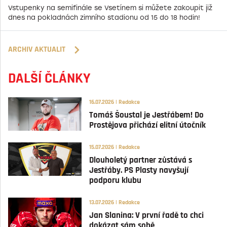
Vstupenky na semifinále se Vsetínem si můžete zakoupit již
dnes na pokladnách zimního stadionu od 15 do 18 hodin!
ARCHIV AKTUALIT
DALŠÍ ČLÁNKY
16.07.2026 | Redakce
Tomáš Šoustal je Jestřábem! Do
Prostějova přichází elitní útočník
15.07.2026 | Redakce
Dlouholetý partner zůstává s
Jestřáby. PS Plasty navyšují
podporu klubu
13.07.2026 | Redakce
Jan Slanina: V první řadě to chci
dokázat sám sobě