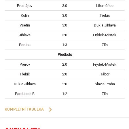
Prostějov
3:0
Litoměřice
Kolín
3:0
Třebíč
Vsetín
3:0
Dukla Jihlava
Jihlava
3:0
Frýdek-Místek
Poruba
1:3
Zlín
Předkolo
Přerov
2:0
Frýdek-Místek
Třebíč
2:0
Tábor
Dukla Jihlava
2:0
Slavia Praha
Pardubice B
1:2
Zlín
KOMPLETNÍ TABULKA