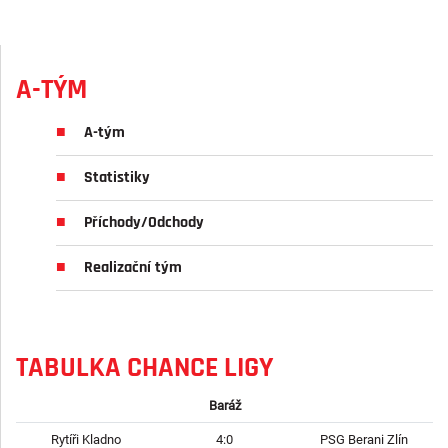
A-TÝM
A-tým
Statistiky
Příchody/Odchody
Realizační tým
TABULKA CHANCE LIGY
Baráž
Rytíři Kladno
4:0
PSG Berani Zlín