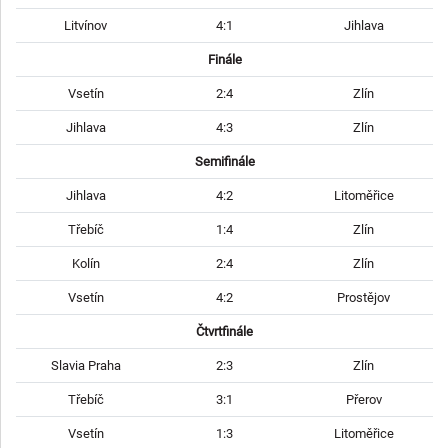
Litvínov
4:1
Jihlava
Finále
Vsetín
2:4
Zlín
Jihlava
4:3
Zlín
Semifinále
Jihlava
4:2
Litoměřice
Třebíč
1:4
Zlín
Kolín
2:4
Zlín
Vsetín
4:2
Prostějov
Čtvrtfinále
Slavia Praha
2:3
Zlín
Třebíč
3:1
Přerov
Vsetín
1:3
Litoměřice