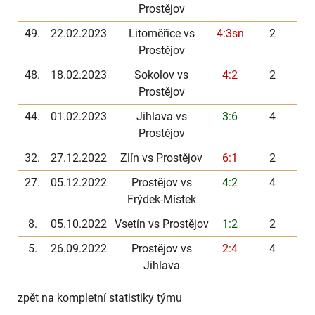
Prostějov
49.
22.02.2023
Litoměřice vs
4:3sn
2
Prostějov
48.
18.02.2023
Sokolov vs
4:2
2
Prostějov
44.
01.02.2023
Jihlava vs
3:6
4
Prostějov
32.
27.12.2022
Zlín vs Prostějov
6:1
2
27.
05.12.2022
Prostějov vs
4:2
4
Frýdek-Místek
8.
05.10.2022
Vsetín vs Prostějov
1:2
2
5.
26.09.2022
Prostějov vs
2:4
4
Jihlava
zpět na kompletní statistiky týmu