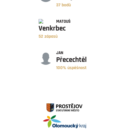
37 bodů
ZÁPASY
MATOUŠ
Venkrbec
52 zápasů
ÚSPĚŠNOST
JAN
Přecechtěl
100% úspěšnost