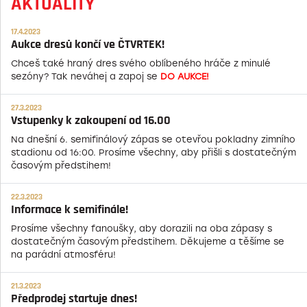
AKTUALITY
17.4.2023
Aukce dresů končí ve ČTVRTEK!
Chceš také hraný dres svého oblíbeného hráče z minulé
sezóny? Tak neváhej a zapoj se
DO AUKCE!
27.3.2023
Vstupenky k zakoupení od 16.00
Na dnešní 6. semifinálový zápas se otevřou pokladny zimního
stadionu od 16:00. Prosíme všechny, aby přišli s dostatečným
časovým předstihem!
22.3.2023
Informace k semifinále!
Prosíme všechny fanoušky, aby dorazili na oba zápasy s
dostatečným časovým předstihem. Děkujeme a těšíme se
na parádní atmosféru!
21.3.2023
Předprodej startuje dnes!